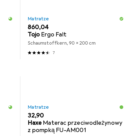
Matratze
EUR
860,04
Tojo
Ergo Falt
Schaumstoffkern, 90 x 200 cm
7
Matratze
EUR
32,90
Haxe
Materac przeciwodleżynowy
z pompką FU-AM001