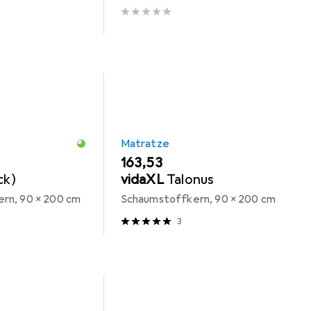
Matratze
EUR
163,53
ck)
vidaXL
Talonus
rn, 90 x 200 cm
Schaumstoffkern, 90 x 200 cm
3