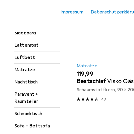
Kleiderschrank
Impressum
Datenschutzerklär
Zubehör
Sortieren nach
:
Relevanz
Kommode +
Produktliste
Sideboard
Lattenrost
Luftbett
Matratze
Matratze
EUR
119,99
Bestschlaf
Visko Gä
Nachttisch
Schaumstoffkern, 90 x 20
Paravent +
43
Raumteiler
Schminktisch
Sofa + Bettsofa