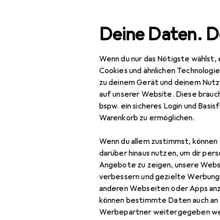
Suche
Deine Daten. D
Wenn du nur das Nötigste wählst, 
Navigation nach Kategorien
Gesamtsortiment
Woh
Gesamtsortiment
Cookies und ähnlichen Technologi
zu deinem Gerät und deinem Nutz
EU
92
Wohnen
auf unserer Website. Diese brauch
vi
bspw. ein sicheres Login und Basis
Möbel
90 
Warenkorb zu ermöglichen.
Schlafzimmer
Wenn du allem zustimmst, können 
Bett
Zubehör für
darüber hinaus nutzen, um dir pers
Angebote zu zeigen, unsere Webs
Bett Zubehör
verbessern und gezielte Werbung
Hier findest du passendes
anderen Webseiten oder Apps an
Boxspringbett
können bestimmte Daten auch an 
Kleiderschrank
Werbepartner weitergegeben we
Beliebt
VidaXL