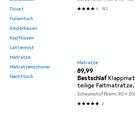
Duvet
182
Fixleintuch
Kinderkissen
Kopfkissen
Lattenrost
Matratze
Matratze
Matratzenschoner
EUR
89,99
Nachttisch
Bestschlaf
Klappmat
teilige Faltmatratze,
Gästematratze
Schaumstoffkern, 90 x 20
2