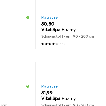
Matratze
EUR
80,80
VitaliSpa
Foamy
Schaumstoffkern, 90 x 200 cm
182
Matratze
EUR
81,99
VitaliSpa
Foamy
0 cm
Schaumstoffkern, 90 x 200 cm