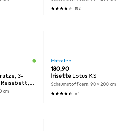
182
Matratze
EUR
180,90
ratze, 3-
Irisette
Lotus KS
 Reisebett,
Schaumstoffkern, 90 x 200 cm
0 cm
64