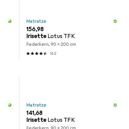
Matratze
EUR
156,98
Irisette
Lotus TFK
Federkern, 90 x 200 cm
162
Matratze
EUR
141,68
Irisette
Lotus TFK
Federkern, 90 x 200 cm