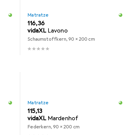
Matratze
EUR
116,36
vidaXL
Lavono
Schaumstoffkern, 90 x 200 cm
Matratze
EUR
115,13
vidaXL
Mardenhof
Federkern, 90 x 200 cm