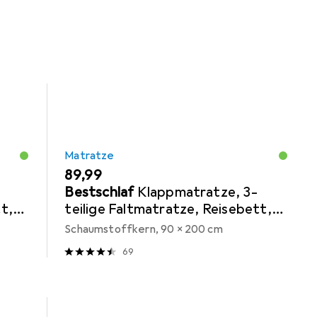
Matratze
EUR
89,99
Bestschlaf
Klappmatratze, 3-
t,
teilige Faltmatratze, Reisebett,
Gästematratze
Schaumstoffkern, 90 x 200 cm
69