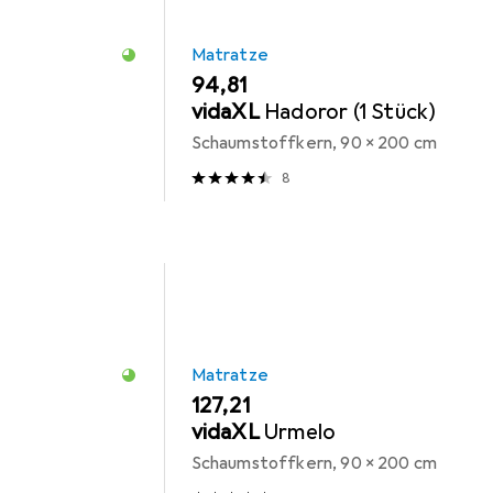
Matratze
EUR
94,81
vidaXL
Hadoror (1 Stück)
Schaumstoffkern, 90 x 200 cm
8
Matratze
EUR
127,21
vidaXL
Urmelo
Schaumstoffkern, 90 x 200 cm