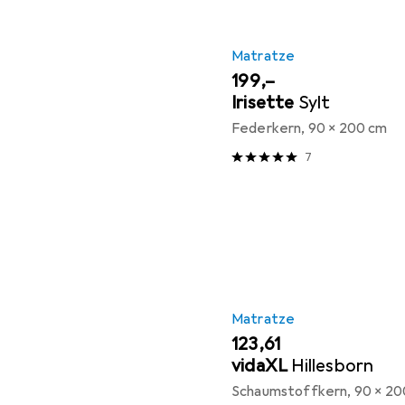
Matratze
EUR
199,–
Irisette
Sylt
Federkern, 90 x 200 cm
7
Matratze
EUR
123,61
vidaXL
Hillesborn
Schaumstoffkern, 90 x 20