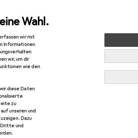
eine Wahl.
erfassen wir mit
nen
Möbel
Schlafzimmer
Bett
vidaXL Alranberg
en Informationen
ungsverhalten
R
,90
en wir, um dir
daXL
Alranberg
funktionen wie den
x 200 cm
wir diese Daten
 vidaXL Alranberg
onalisierte
eite zu
 auf unseren und
 Zubehör zum Produkt vidaXL Alranberg aus der Kategorie Mat
zuzeigen. Dazu
Dritte und
rden.