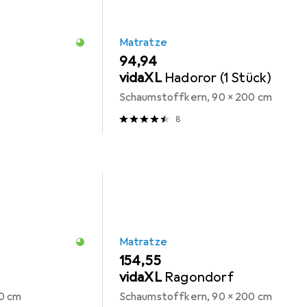
Matratze
EUR
94,94
vidaXL
Hadoror (1 Stück)
Schaumstoffkern, 90 x 200 cm
8
Matratze
EUR
154,55
vidaXL
Ragondorf
0 cm
Schaumstoffkern, 90 x 200 cm