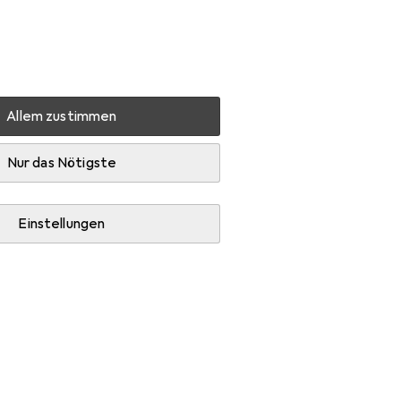
Einstellungen
Kundenkonto
Vergleichslisten
Merklisten
Warenkorb
Anmelden
Allem zustimmen
Zubehör
Nur das Nötigste
Einstellungen
ratze.