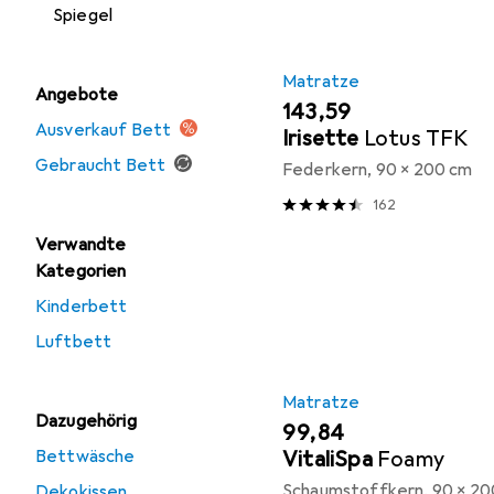
Spiegel
Matratze
Angebote
EUR
143,59
Ausverkauf Bett
Irisette
Lotus TFK
Gebraucht Bett
Federkern, 90 x 200 cm
162
Verwandte
Kategorien
Kinderbett
Luftbett
Matratze
Dazugehörig
EUR
99,84
Bettwäsche
VitaliSpa
Foamy
Schaumstoffkern, 90 x 20
Dekokissen