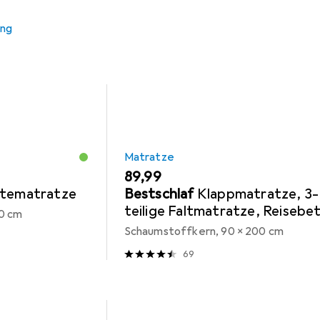
ung
Matratze
EUR
89,99
stematratze
Bestschlaf
Klappmatratze, 3-
teilige Faltmatratze, Reisebet
0 cm
Gästematratze
Schaumstoffkern, 90 x 200 cm
69