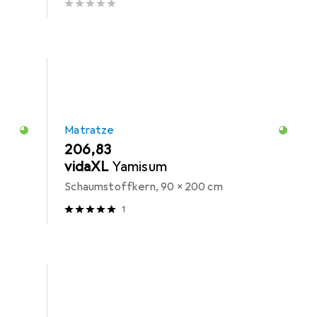
Matratze
EUR
206,83
vidaXL
Yamisum
Schaumstoffkern, 90 x 200 cm
1