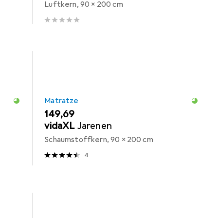
Luftkern, 90 x 200 cm
Matratze
EUR
149,69
vidaXL
Jarenen
Schaumstoffkern, 90 x 200 cm
4