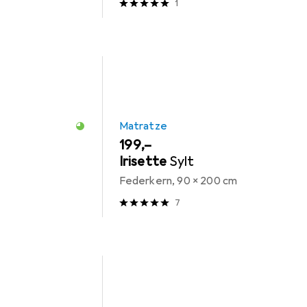
1
Matratze
EUR
199,–
Irisette
Sylt
Federkern, 90 x 200 cm
7