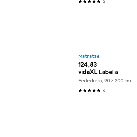
2
Matratze
EUR
124,83
vidaXL
Labelia
Federkern, 90 x 200 cm
6