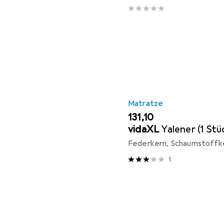
Matratze
EUR
131,10
vidaXL
Yalener (1 Stü
Federkern, Schaumstoffke
1