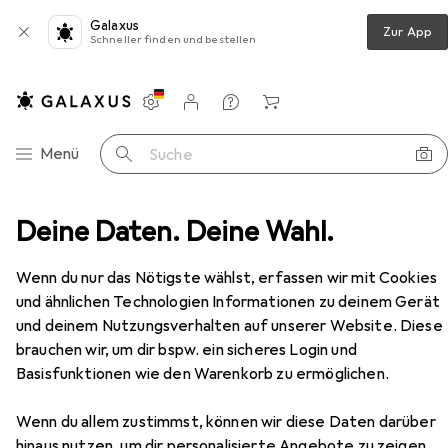
Galaxus
Zur App
Schneller finden und bestellen
Einstellungen
Kundenkonto
Vergleichslisten
Merklisten
Warenkorb
Navigation nach Kategorien
Menü
Suche
afzimmer
Deine Daten. Deine Wahl.
Bett
vidaXL Inlonina (Schlichtes Design)
Zubehör
Wenn du nur das Nötigste wählst, erfassen wir mit Cookies
EUR
377,36
und ähnlichen Technologien Informationen zu deinem Gerät
vidaXL
Inlonina (Schlichtes Design)
und deinem Nutzungsverhalten auf unserer Website. Diese
90 x 190 cm
brauchen wir, um dir bspw. ein sicheres Login und
Basisfunktionen wie den Warenkorb zu ermöglichen.
Wenn du allem zustimmst, können wir diese Daten darüber
Zubehör für vidaXL Inlonina
hinaus nutzen, um dir personalisierte Angebote zu zeigen,