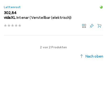
Lattenrost
EUR
302,84
vidaXL
Intenar (Verstellbar (elektrisch))
2 von 2 Produkten
Nach oben