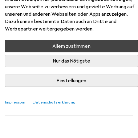
(Schlichtes Design)
unsere Webseite zu verbessern und gezielte Werbung auf
unseren und anderen Webseiten oder Apps anzuzeigen.
Dazu können bestimmte Daten auch an Dritte und
Hier findest du passendes Zubehör zum Produkt vidaXL
Werbepartner weitergegeben werden.
Inlonina (Schlichtes Design) aus der Kategorie Lattenrost.
Relevanz
Allem zustimmen
Produktliste
Nur das Nötigste
Lattenrost
Einstellungen
EUR
311,14
vidaXL
Waburum (Verstellbar (elektrisch))
Impressum
Datenschutzerklärung