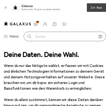
Galaxus
Zur App
Schneller finden und bestellen
Einstellungen
Kundenkonto
Vergleichslisten
Merklisten
Warenkorb
Navigation nach Kategorien
Menü
Suche
zimmer
Deine Daten. Deine Wahl.
Couchtisch + Beistelltisch
vidaXL Haronia
Zubehör
Wenn du nur das Nötigste wählst, erfassen wir mit Cookies
und ähnlichen Technologien Informationen zu deinem Gerät
EUR
35,93
und deinem Nutzungsverhalten auf unserer Website. Diese
vidaXL
Haronia
brauchen wir, um dir bspw. ein sicheres Login und
30 x 30 x 40 cm
Basisfunktionen wie den Warenkorb zu ermöglichen.
Wenn du allem zustimmst, können wir diese Daten darüber
hinaus nutzen, um dir personalisierte Angebote zu zeigen,