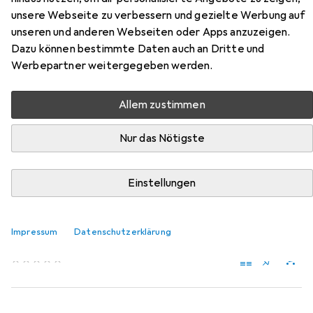
unsere Webseite zu verbessern und gezielte Werbung auf
Zubehör für vidaXL Haronia
unseren und anderen Webseiten oder Apps anzuzeigen.
Dazu können bestimmte Daten auch an Dritte und
Hier findest du passendes Zubehör zum Produkt vidaXL
Werbepartner weitergegeben werden.
Haronia aus der Kategorie Möbelgleiter + Schutzpuffer.
Relevanz
Allem zustimmen
Produktliste
Nur das Nötigste
Einstellungen
Möbelgleiter + Schutzpuffer
EUR
EUR
9,41
1,18
/
1Stk.
Fix-o-moll
Teppich-Gleiter
Impressum
Datenschutzerklärung
Teppichgleiter, 8 Stk.