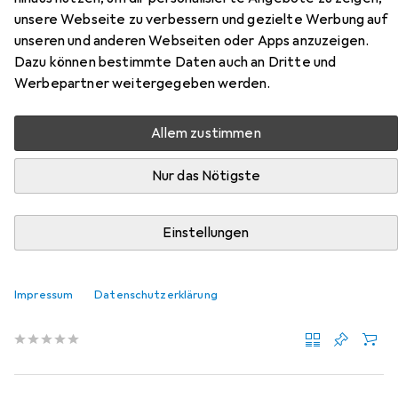
Stück)
unsere Webseite zu verbessern und gezielte Werbung auf
unseren und anderen Webseiten oder Apps anzuzeigen.
Hier findest du passendes Zubehör zum Produkt vidaXL
Dazu können bestimmte Daten auch an Dritte und
Behonville (2 Stück) aus der Kategorie Möbelgleiter +
Werbepartner weitergegeben werden.
Schutzpuffer.
Allem zustimmen
Relevanz
Produktliste
Nur das Nötigste
Einstellungen
Möbelgleiter + Schutzpuffer
EUR
EUR
9,41
1,18
/
1Stk.
Fix-o-moll
Teppich-Gleiter
Impressum
Datenschutzerklärung
Teppichgleiter, 8 Stk.