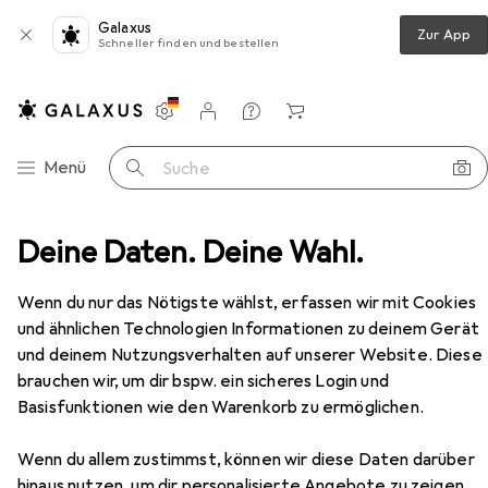
Galaxus
Zur App
Schneller finden und bestellen
Einstellungen
Kundenkonto
Vergleichslisten
Merklisten
Warenkorb
Navigation nach Kategorien
Menü
Suche
Couchtisch + Beistelltisch
Deine Daten. Deine Wahl.
vidaXL Behonville (2 Stück)
Zubehör
Wenn du nur das Nötigste wählst, erfassen wir mit Cookies
EUR
50,05
und ähnlichen Technologien Informationen zu deinem Gerät
vidaXL
Behonville (2 Stück)
und deinem Nutzungsverhalten auf unserer Website. Diese
brauchen wir, um dir bspw. ein sicheres Login und
Basisfunktionen wie den Warenkorb zu ermöglichen.
Wenn du allem zustimmst, können wir diese Daten darüber
Zubehör für vidaXL Behonville (2
hinaus nutzen, um dir personalisierte Angebote zu zeigen,