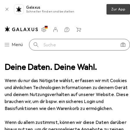
Galaxus
Zur App
Schneller finden und bestellen
Einstellungen
Kundenkonto
Vergleichslisten
Merklisten
Warenkorb
Navigation nach Kategorien
Menü
Suche
immer
Deine Daten. Deine Wahl.
Couchtisch + Beistelltisch
vidaXL Madenau
Zubehör
EUR
94,82
Wenn du nur das Nötigste wählst, erfassen wir mit Cookies
vidaXL
Madenau
und ähnlichen Technologien Informationen zu deinem Gerät
68 x 50 x 43.50 cm
und deinem Nutzungsverhalten auf unserer Website. Diese
brauchen wir, um dir bspw. ein sicheres Login und
Basisfunktionen wie den Warenkorb zu ermöglichen.
Zubehör für vidaXL Madenau
Wenn du allem zustimmst, können wir diese Daten darüber
Hier findest du passendes Zubehör zum Produkt vidaXL
hinaus nutzen, um dir personalisierte Angebote zu zeigen,