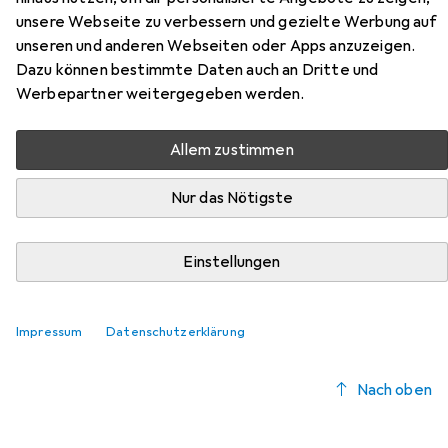
Madenau aus der Kategorie Möbelgleiter + Schutzpuffer.
unsere Webseite zu verbessern und gezielte Werbung auf
unseren und anderen Webseiten oder Apps anzuzeigen.
Relevanz
Dazu können bestimmte Daten auch an Dritte und
Produktliste
Werbepartner weitergegeben werden.
Allem zustimmen
Möbelgleiter + Schutzpuffer
Nur das Nötigste
EUR
EUR
9,41
1,18
/
1Stk.
Fix-o-moll
Teppich-Gleiter
Teppichgleiter, 8 Stk.
Einstellungen
Impressum
Datenschutzerklärung
Nach oben