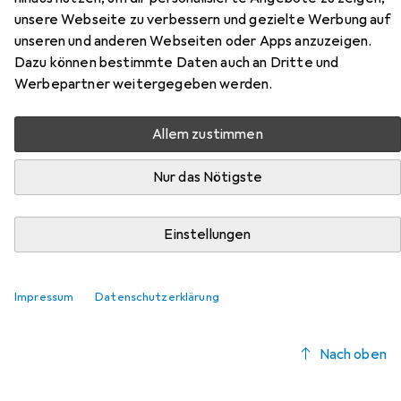
unsere Webseite zu verbessern und gezielte Werbung auf
Elmenas aus der Kategorie Möbelgleiter + Schutzpuffer.
unseren und anderen Webseiten oder Apps anzuzeigen.
Relevanz
Dazu können bestimmte Daten auch an Dritte und
Werbepartner weitergegeben werden.
Produktliste
Allem zustimmen
Möbelgleiter + Schutzpuffer
Nur das Nötigste
EUR
EUR
9,41
1,18
/
1Stk.
Fix-o-moll
Teppich-Gleiter
Teppichgleiter, 8 Stk.
Einstellungen
Impressum
Datenschutzerklärung
Nach oben