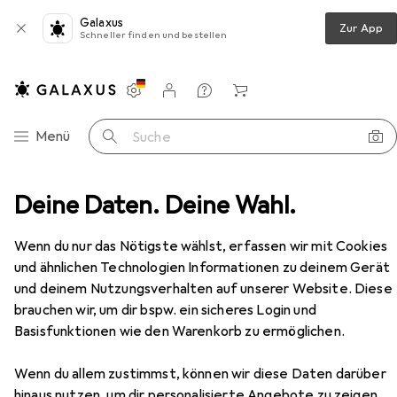
Galaxus
Zur App
Schneller finden und bestellen
Einstellungen
Kundenkonto
Vergleichslisten
Merklisten
Warenkorb
Navigation nach Kategorien
Menü
Suche
immer
Deine Daten. Deine Wahl.
Couchtisch + Beistelltisch
vidaXL Elmenas
Zubehör
Wenn du nur das Nötigste wählst, erfassen wir mit Cookies
EUR
71,83
vidaXL
Elmenas
und ähnlichen Technologien Informationen zu deinem Gerät
und deinem Nutzungsverhalten auf unserer Website. Diese
brauchen wir, um dir bspw. ein sicheres Login und
Basisfunktionen wie den Warenkorb zu ermöglichen.
Zubehör für vidaXL Elmenas
Wenn du allem zustimmst, können wir diese Daten darüber
hinaus nutzen, um dir personalisierte Angebote zu zeigen,
Hier findest du passendes Zubehör zum Produkt vidaXL