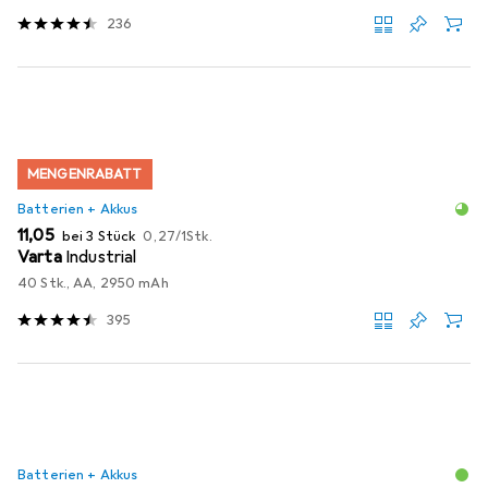
236
MENGENRABATT
Batterien + Akkus
EUR
EUR
11,05
bei 3 Stück
0,27
/
1Stk.
Varta
Industrial
40 Stk., AA, 2950 mAh
395
Batterien + Akkus