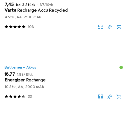
EUR
EUR
7,45
bei 3 Stück
1,87
/
1Stk.
Varta
Recharge Accu Recycled
4 Stk., AA, 2100 mAh
108
Batterien + Akkus
EUR
EUR
18,77
1,88
/
1Stk.
Energizer
Recharge
10 Stk., AA, 2000 mAh
33