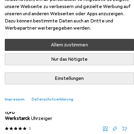
Hier findest du passendes Zubehör zum Produkt
unsere Webseite zu verbessern und gezielte Werbung auf
Werkstarck Uhrwerk aus den Kategorien Wanduhr und
unseren und anderen Webseiten oder Apps anzuzeigen.
Batterien + Akkus.
Dazu können bestimmte Daten auch an Dritte und
Werbepartner weitergegeben werden.
Beliebt
Wanduhr
Werkstarck
Batterien + Akkus
W
Allem zustimmen
Relevanz
Nur das Nötigste
Produktliste
Einstellungen
MENGENRABATT
Impressum
Datenschutzerklärung
Wanduhr
EUR
11,90
Werkstarck
Uhrzeiger
5