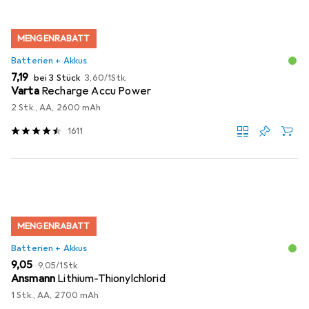
MENGENRABATT
Batterien + Akkus
EUR
EUR
7,19
bei 3 Stück
3,60
/
1Stk.
Varta
Recharge Accu Power
2 Stk., AA, 2600 mAh
1611
MENGENRABATT
Batterien + Akkus
EUR
EUR
9,05
9,05
/
1Stk.
Ansmann
Lithium-Thionylchlorid
1 Stk., AA, 2700 mAh