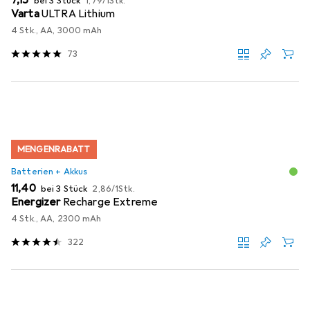
EUR
7,15
bei 3 Stück
1,79
/
1Stk.
Varta
ULTRA Lithium
4 Stk., AA, 3000 mAh
73
MENGENRABATT
Batterien + Akkus
EUR
EUR
11,40
bei 3 Stück
2,86
/
1Stk.
Energizer
Recharge Extreme
4 Stk., AA, 2300 mAh
322