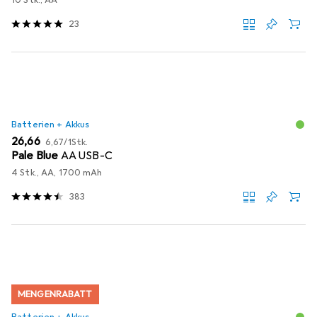
10 Stk., AA
23
Batterien + Akkus
EUR
EUR
26,66
6,67
/
1Stk.
Pale Blue
AA USB-C
4 Stk., AA, 1700 mAh
383
MENGENRABATT