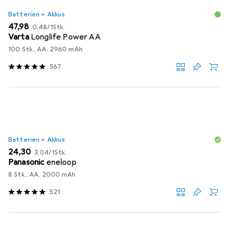
Batterien + Akkus
EUR
EUR
47,98
0,48
/
1Stk.
Varta
Longlife Power AA
100 Stk., AA, 2960 mAh
567
Batterien + Akkus
EUR
EUR
24,30
3,04
/
1Stk.
Panasonic
eneloop
8 Stk., AA, 2000 mAh
521