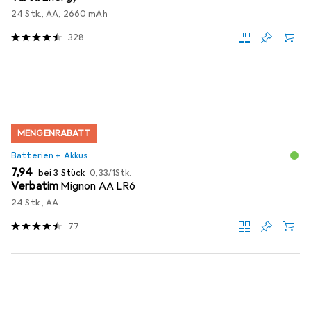
24 Stk., AA, 2660 mAh
328
MENGENRABATT
Batterien + Akkus
EUR
EUR
7,94
bei 3 Stück
0,33
/
1Stk.
Verbatim
Mignon AA LR6
24 Stk., AA
77