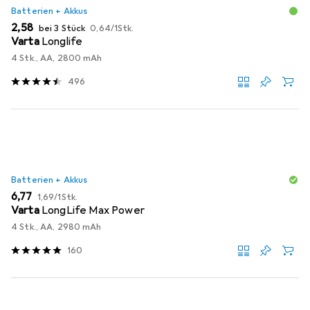
Batterien + Akkus
EUR
EUR
2,58
bei 3 Stück
0,64
/
1Stk.
Varta
Longlife
4 Stk., AA, 2800 mAh
496
Batterien + Akkus
EUR
EUR
6,77
1,69
/
1Stk.
Varta
LongLife Max Power
4 Stk., AA, 2980 mAh
160