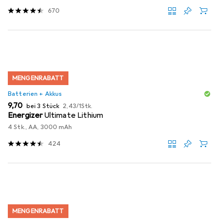
670
MENGENRABATT
Batterien + Akkus
EUR
EUR
9,70
bei 3 Stück
2,43
/
1Stk.
Energizer
Ultimate Lithium
4 Stk., AA, 3000 mAh
424
MENGENRABATT