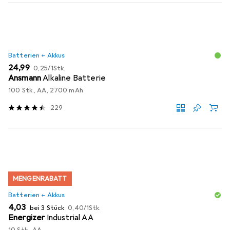
Batterien + Akkus
EUR
EUR
24,99
0,25
/
1Stk.
Ansmann
Alkaline Batterie
100 Stk., AA, 2700 mAh
229
MENGENRABATT
Batterien + Akkus
EUR
EUR
4,03
bei 3 Stück
0,40
/
1Stk.
Energizer
Industrial AA