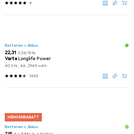
4
Batterien + Akkus
EUR
EUR
22,31
0,56
/
1Stk.
Varta
Longlife Power
40 Stk., AA, 2960 mAh
3665
MENGENRABATT
Batterien + Akkus
EUR