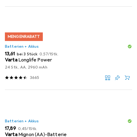
MENGENRABATT
Batterien + Akkus
EUR
EUR
13,61
bei 3 Stück
0,57
/
1Stk.
Varta
Longlife Power
24 Stk., AA, 2960 mAh
3665
Batterien + Akkus
EUR
EUR
17,89
0,45
/
1Stk.
Varta
Mignon (AA)-Batterie