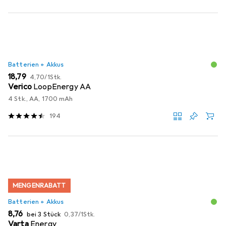
Batterien + Akkus
EUR
EUR
18,79
4,70
/
1Stk.
Verico
LoopEnergy AA
4 Stk., AA, 1700 mAh
194
MENGENRABATT
Batterien + Akkus
EUR
EUR
8,76
bei 3 Stück
0,37
/
1Stk.
Varta
Energy