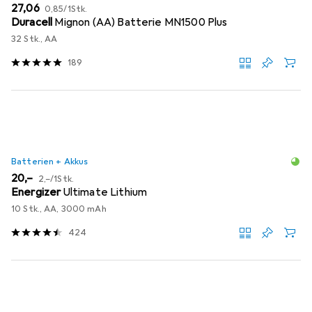
EUR
EUR
27,06
0,85
/
1Stk.
Duracell
Mignon (AA) Batterie MN1500 Plus
32 Stk., AA
189
Batterien + Akkus
EUR
EUR
20,–
2,–
/
1Stk.
Energizer
Ultimate Lithium
10 Stk., AA, 3000 mAh
424