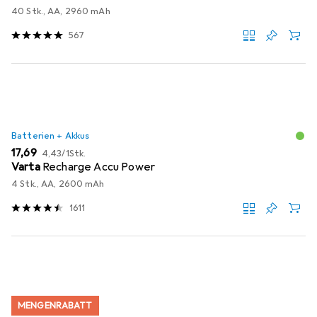
40 Stk., AA, 2960 mAh
567
Batterien + Akkus
EUR
EUR
17,69
4,43
/
1Stk.
Varta
Recharge Accu Power
4 Stk., AA, 2600 mAh
1611
MENGENRABATT