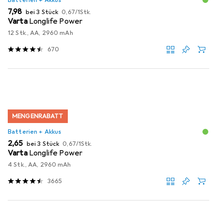
Batterien + Akkus
EUR
EUR
7,98
bei 3 Stück
0,67
/
1Stk.
Varta
Longlife Power
12 Stk., AA, 2960 mAh
670
MENGENRABATT
Batterien + Akkus
EUR
EUR
2,65
bei 3 Stück
0,67
/
1Stk.
Varta
Longlife Power
4 Stk., AA, 2960 mAh
3665