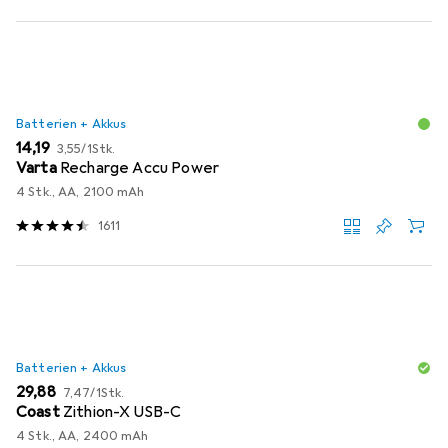
Batterien + Akkus
EUR
EUR
14,19
3,55
/
1Stk.
Varta
Recharge Accu Power
4 Stk., AA, 2100 mAh
1611
Batterien + Akkus
EUR
EUR
29,88
7,47
/
1Stk.
Coast
Zithion-X USB-C
4 Stk., AA, 2400 mAh