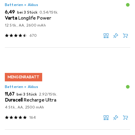
Batterien + Akkus
EUR
EUR
6,49
bei 3 Stück
0,54
/
1Stk.
Varta
Longlife Power
12 Stk., AA, 2600 mAh
670
MENGENRABATT
Batterien + Akkus
EUR
EUR
11,67
bei 3 Stück
2,92
/
1Stk.
Duracell
Recharge Ultra
4 Stk., AA, 2500 mAh
164