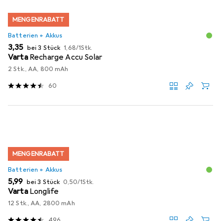
MENGENRABATT
Batterien + Akkus
EUR
EUR
3,35
bei 3 Stück
1,68
/
1Stk.
Varta
Recharge Accu Solar
2 Stk., AA, 800 mAh
60
MENGENRABATT
Batterien + Akkus
EUR
EUR
5,99
bei 3 Stück
0,50
/
1Stk.
Varta
Longlife
12 Stk., AA, 2800 mAh
496