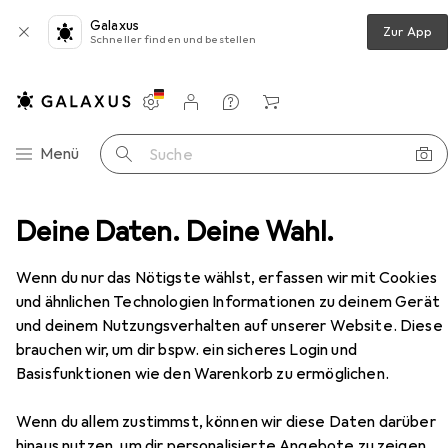
Galaxus
Zur App
Schneller finden und bestellen
Einstellungen
Kundenkonto
Vergleichslisten
Merklisten
Warenkorb
Navigation nach Kategorien
Menü
Suche
Deine Daten. Deine Wahl.
Wecker + Uhren
Wanduhr
Werkstarck Uhrwerk
Zubehör
Wenn du nur das Nötigste wählst, erfassen wir mit Cookies
EUR
16,90
und ähnlichen Technologien Informationen zu deinem Gerät
Werkstarck
Uhrwerk
und deinem Nutzungsverhalten auf unserer Website. Diese
brauchen wir, um dir bspw. ein sicheres Login und
Basisfunktionen wie den Warenkorb zu ermöglichen.
Zubehör für Werkstarck Uhrwerk
Wenn du allem zustimmst, können wir diese Daten darüber
hinaus nutzen, um dir personalisierte Angebote zu zeigen,