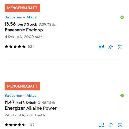
MENGENRABATT
Batterien + Akkus
EUR
EUR
13,56
bei 3 Stück
3,39
/
1Stk.
Panasonic
Eneloop
4 Stk., AA, 2000 mAh
521
MENGENRABATT
Batterien + Akkus
EUR
EUR
11,47
bei 3 Stück
0,48
/
1Stk.
Energizer
Alkaline Power
24 Stk., AA, 2700 mAh
107