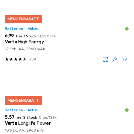
MENGENRABATT
Batterien + Akkus
EUR
EUR
6,99
bei 3 Stück
0,58
/
1Stk.
Varta
High Energy
12 Stk., AA, 2960 mAh
258
MENGENRABATT
Batterien + Akkus
EUR
EUR
5,57
bei 3 Stück
0,56
/
1Stk.
Varta
Longlife Power
10 Stk., AA, 2960 mAh