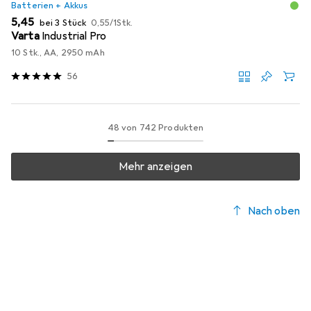
Batterien + Akkus
EUR
EUR
5,45
bei 3 Stück
0,55
/
1Stk.
Varta
Industrial Pro
10 Stk., AA, 2950 mAh
56
48 von 742 Produkten
Mehr anzeigen
Nach oben