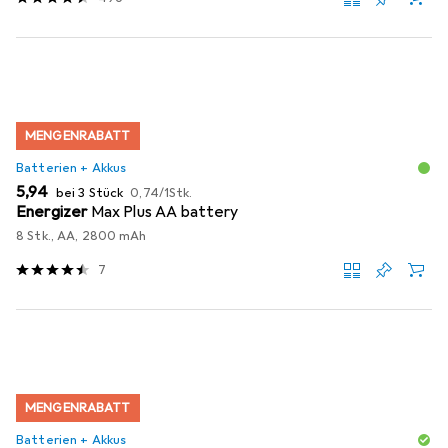
MENGENRABATT
Batterien + Akkus
EUR
EUR
5,94
bei 3 Stück
0,74
/
1Stk.
Energizer
Max Plus AA battery
8 Stk., AA, 2800 mAh
7
MENGENRABATT
Batterien + Akkus