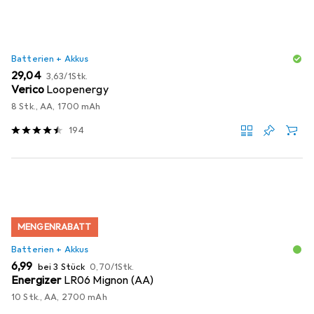
Batterien + Akkus
EUR
EUR
29,04
3,63
/
1Stk.
Verico
Loopenergy
8 Stk., AA, 1700 mAh
194
MENGENRABATT
Batterien + Akkus
EUR
EUR
6,99
bei 3 Stück
0,70
/
1Stk.
Energizer
LR06 Mignon (AA)
10 Stk., AA, 2700 mAh