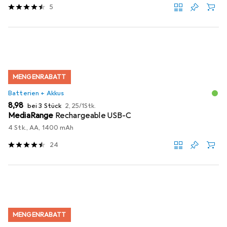
5
MENGENRABATT
Batterien + Akkus
EUR
EUR
8,98
bei 3 Stück
2,25
/
1Stk.
MediaRange
Rechargeable USB-C
4 Stk., AA, 1400 mAh
24
MENGENRABATT