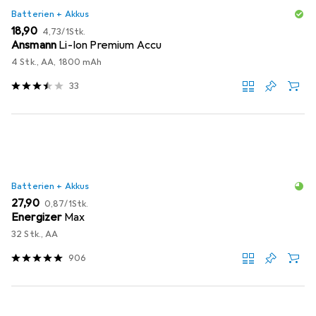
Batterien + Akkus
EUR
EUR
18,90
4,73
/
1Stk.
Ansmann
Li-Ion Premium Accu
4 Stk., AA, 1800 mAh
33
Batterien + Akkus
EUR
EUR
27,90
0,87
/
1Stk.
Energizer
Max
32 Stk., AA
906