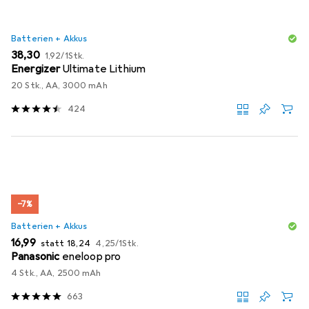
Batterien + Akkus
EUR
EUR
38,30
1,92
/
1Stk.
Energizer
Ultimate Lithium
20 Stk., AA, 3000 mAh
424
−7%
Batterien + Akkus
EUR
EUR
EUR
16,99
statt
18,24
4,25
/
1Stk.
Panasonic
eneloop pro
4 Stk., AA, 2500 mAh
663