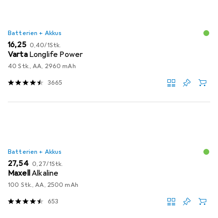
Batterien + Akkus
EUR
EUR
16,25
0,40
/
1Stk.
Varta
Longlife Power
40 Stk., AA, 2960 mAh
3665
Batterien + Akkus
EUR
EUR
27,54
0,27
/
1Stk.
Maxell
Alkaline
100 Stk., AA, 2500 mAh
653