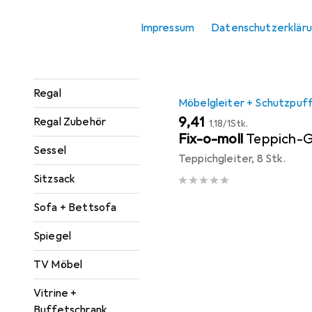
Produktliste
Konsolentisch
Impressum
Datenschutzerklär
Paravent +
Raumteiler
Regal
Möbelgleiter + Schutzpuf
EUR
EUR
9,41
Regal Zubehör
1,18
/
1Stk.
Fix-o-moll
Teppich-G
Sessel
Teppichgleiter, 8 Stk.
Sitzsack
Sofa + Bettsofa
Spiegel
TV Möbel
Vitrine +
Buffetschrank