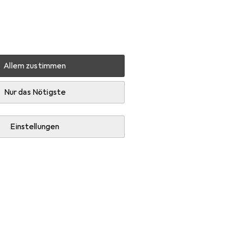
Einstellungen
Kundenkonto
Vergleichslisten
Merklisten
Warenkorb
Anmelden
Allem zustimmen
Wohnling Nisha
Zubehör
Nur das Nötigste
Einstellungen
leiter + Schutzpuffer.