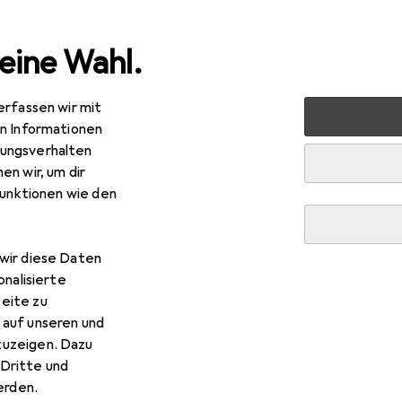
eine Wahl.
erfassen wir mit
nen
Möbel
Wohnzimmer
Couchtisch + Beistelltisch
en Informationen
ungsverhalten
R
3,29
en wir, um dir
hnling
Nisha
funktionen wie den
x 33 cm
wir diese Daten
onalisierte
 Wohnling Nisha
eite zu
 auf unseren und
zuzeigen. Dazu
 Zubehör zum Produkt Wohnling Nisha aus der Kategorie Möbelg
Dritte und
rden.