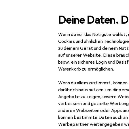
Suche
Deine Daten. D
Wenn du nur das Nötigste wählst, 
Navigation nach Kategorien
Gesamtsortiment
Woh
Gesamtsortiment
Cookies und ähnlichen Technologi
zu deinem Gerät und deinem Nutz
Wohnen
EU
16
auf unserer Website. Diese brauch
Wo
bspw. ein sicheres Login und Basis
Möbel
70 
Warenkorb zu ermöglichen.
Wohnzimmer
Wenn du allem zustimmst, können 
Couchtisch +
darüber hinaus nutzen, um dir pers
Zubehör für
Beistelltisch
Angebote zu zeigen, unsere Webs
verbessern und gezielte Werbung
Hocker + Pouf
anderen Webseiten oder Apps an
Hier findest du passendes
können bestimmte Daten auch an 
Kommode +
Sortieren nach
:
Relevanz
Werbepartner weitergegeben we
Sideboard