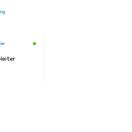
ung
fer
leiter