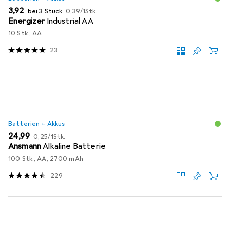
EUR
EUR
3,92
bei 3 Stück
0,39
/
1Stk.
Energizer
Industrial AA
10 Stk., AA
23
Batterien + Akkus
EUR
EUR
24,99
0,25
/
1Stk.
Ansmann
Alkaline Batterie
100 Stk., AA, 2700 mAh
229