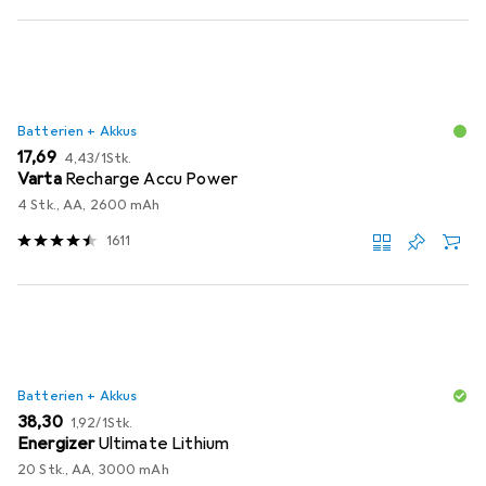
Batterien + Akkus
EUR
EUR
17,69
4,43
/
1Stk.
Varta
Recharge Accu Power
4 Stk., AA, 2600 mAh
1611
Batterien + Akkus
EUR
EUR
38,30
1,92
/
1Stk.
Energizer
Ultimate Lithium
20 Stk., AA, 3000 mAh