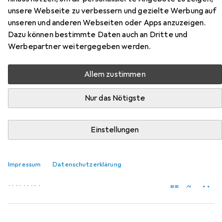
Zubehör für ZaZu Lou
unsere Webseite zu verbessern und gezielte Werbung auf
unseren und anderen Webseiten oder Apps anzuzeigen.
Hier findest du passendes Zubehör zum Produkt ZaZu Lou
Dazu können bestimmte Daten auch an Dritte und
aus der Kategorie Batterien + Akkus.
Werbepartner weitergegeben werden.
Relevanz
Allem zustimmen
Produktliste
Nur das Nötigste
MENGENRABATT
Einstellungen
Batterien + Akkus
EUR
EUR
11,40
bei 3 Stück
2,86
/
1Stk.
Energizer
Recharge Extreme
Impressum
Datenschutzerklärung
4 Stk., AA, 2300 mAh
323