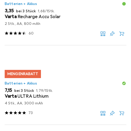
Batterien + Akkus
EUR
EUR
3,35
bei 3 Stück
1,68
/
1Stk.
Varta
Recharge Accu Solar
2 Stk., AA, 800 mAh
60
MENGENRABATT
Batterien + Akkus
EUR
EUR
7,15
bei 3 Stück
1,79
/
1Stk.
Varta
ULTRA Lithium
4 Stk., AA, 3000 mAh
73