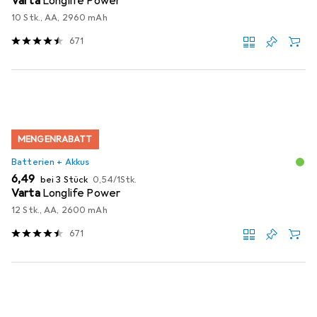
Varta
Longlife Power
10 Stk., AA, 2960 mAh
671
MENGENRABATT
Batterien + Akkus
EUR
EUR
6,49
bei 3 Stück
0,54
/
1Stk.
Varta
Longlife Power
12 Stk., AA, 2600 mAh
671