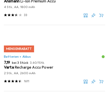
Ansmann
Li-Ion Premium Accu
4 Stk., AA, 1800 mAh
33
MENGENRABATT
Batterien + Akkus
EUR
EUR
7,19
bei 3 Stück
3,60
/
1Stk.
Varta
Recharge Accu Power
2 Stk., AA, 2600 mAh
1611