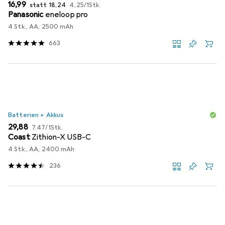
EUR
EUR
EUR
16,99
statt
18,24
4,25
/
1Stk.
Panasonic
eneloop pro
4 Stk., AA, 2500 mAh
663
Batterien + Akkus
EUR
EUR
29,88
7,47
/
1Stk.
Coast
Zithion-X USB-C
4 Stk., AA, 2400 mAh
236