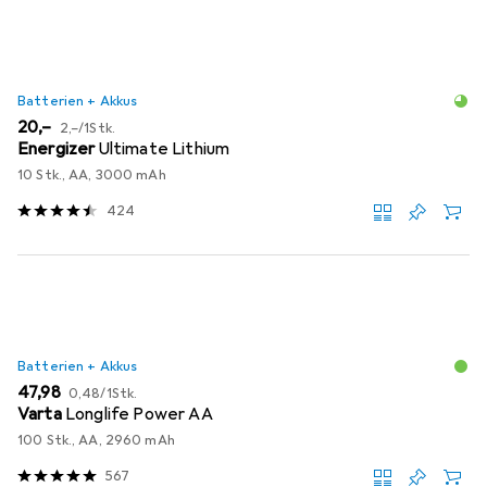
Batterien + Akkus
EUR
EUR
20,–
2,–
/
1Stk.
Energizer
Ultimate Lithium
10 Stk., AA, 3000 mAh
424
Batterien + Akkus
EUR
EUR
47,98
0,48
/
1Stk.
Varta
Longlife Power AA
100 Stk., AA, 2960 mAh
567