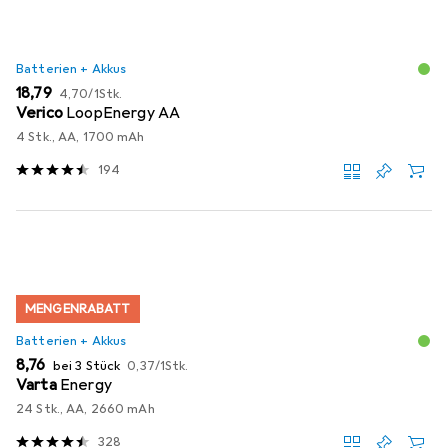
Batterien + Akkus
EUR
EUR
18,79
4,70
/
1Stk.
Verico
LoopEnergy AA
4 Stk., AA, 1700 mAh
194
MENGENRABATT
Batterien + Akkus
EUR
EUR
8,76
bei 3 Stück
0,37
/
1Stk.
Varta
Energy
24 Stk., AA, 2660 mAh
328