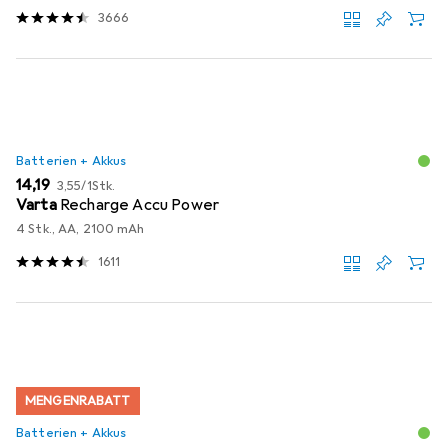
3666
Batterien + Akkus
EUR
EUR
14,19
3,55
/
1Stk.
Varta
Recharge Accu Power
4 Stk., AA, 2100 mAh
1611
MENGENRABATT
Batterien + Akkus