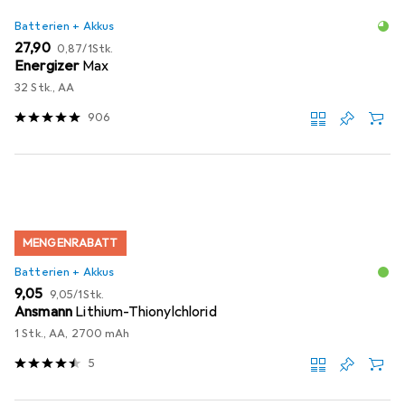
Batterien + Akkus
EUR
EUR
27,90
0,87
/
1Stk.
Energizer
Max
32 Stk., AA
906
MENGENRABATT
Batterien + Akkus
EUR
EUR
9,05
9,05
/
1Stk.
Ansmann
Lithium-Thionylchlorid
1 Stk., AA, 2700 mAh
5