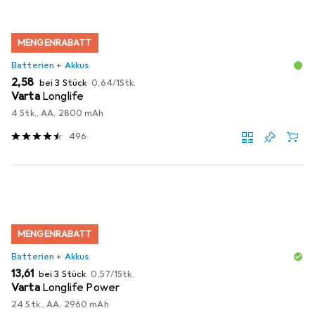
MENGENRABATT
Batterien + Akkus
EUR
EUR
2,58
bei 3 Stück
0,64
/
1Stk.
Varta
Longlife
4 Stk., AA, 2800 mAh
496
MENGENRABATT
Batterien + Akkus
EUR
EUR
13,61
bei 3 Stück
0,57
/
1Stk.
Varta
Longlife Power
24 Stk., AA, 2960 mAh