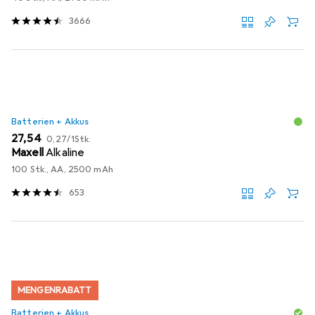
3666
Batterien + Akkus
EUR
EUR
27,54
0,27
/
1Stk.
Maxell
Alkaline
100 Stk., AA, 2500 mAh
653
MENGENRABATT
Batterien + Akkus