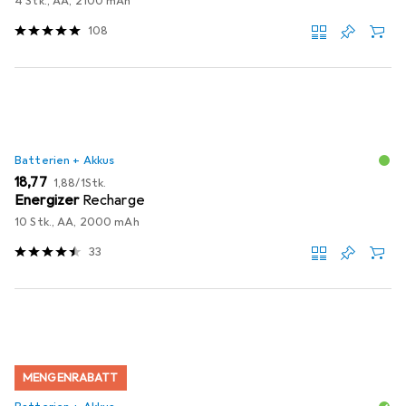
4 Stk., AA, 2100 mAh
108
Batterien + Akkus
EUR
EUR
18,77
1,88
/
1Stk.
Energizer
Recharge
10 Stk., AA, 2000 mAh
33
MENGENRABATT