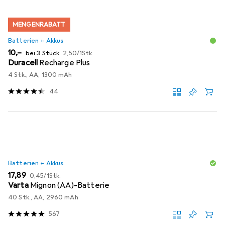
MENGENRABATT
Batterien + Akkus
EUR
EUR
10,–
bei 3 Stück
2,50
/
1Stk.
Duracell
Recharge Plus
4 Stk., AA, 1300 mAh
44
Batterien + Akkus
EUR
EUR
17,89
0,45
/
1Stk.
Varta
Mignon (AA)-Batterie
40 Stk., AA, 2960 mAh
567