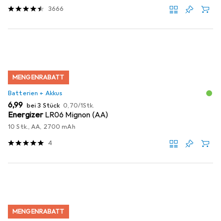
3666
MENGENRABATT
Batterien + Akkus
EUR
EUR
6,99
bei 3 Stück
0,70
/
1Stk.
Energizer
LR06 Mignon (AA)
10 Stk., AA, 2700 mAh
4
MENGENRABATT