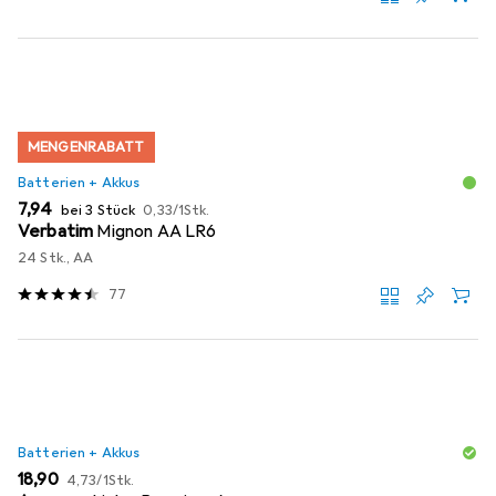
MENGENRABATT
Batterien + Akkus
EUR
EUR
7,94
bei 3 Stück
0,33
/
1Stk.
Verbatim
Mignon AA LR6
24 Stk., AA
77
Batterien + Akkus
EUR
EUR
18,90
4,73
/
1Stk.