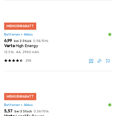
MENGENRABATT
Batterien + Akkus
EUR
EUR
6,99
bei 3 Stück
0,58
/
1Stk.
Varta
High Energy
12 Stk., AA, 2960 mAh
258
MENGENRABATT
Batterien + Akkus
EUR
EUR
5,57
bei 3 Stück
0,56
/
1Stk.