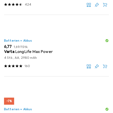
424
Batterien + Akkus
EUR
EUR
6,77
1,69
/
1Stk.
Varta
LongLife Max Power
4 Stk., AA, 2980 mAh
160
−7%
Batterien + Akkus