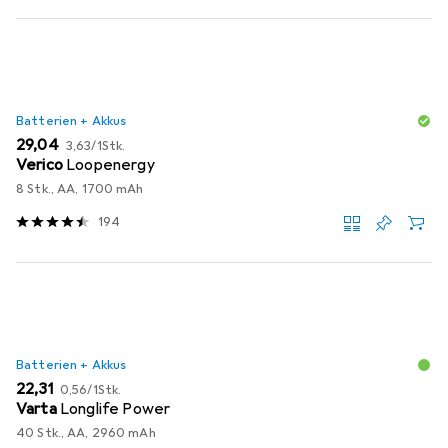
Batterien + Akkus
EUR
EUR
29,04
3,63
/
1Stk.
Verico
Loopenergy
8 Stk., AA, 1700 mAh
194
Batterien + Akkus
EUR
EUR
22,31
0,56
/
1Stk.
Varta
Longlife Power
40 Stk., AA, 2960 mAh