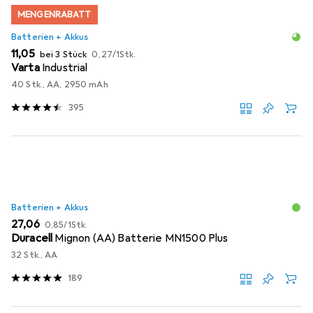
MENGENRABATT
Batterien + Akkus
EUR
EUR
11,05
bei 3 Stück
0,27
/
1Stk.
Varta
Industrial
40 Stk., AA, 2950 mAh
395
Batterien + Akkus
EUR
EUR
27,06
0,85
/
1Stk.
Duracell
Mignon (AA) Batterie MN1500 Plus
32 Stk., AA
189