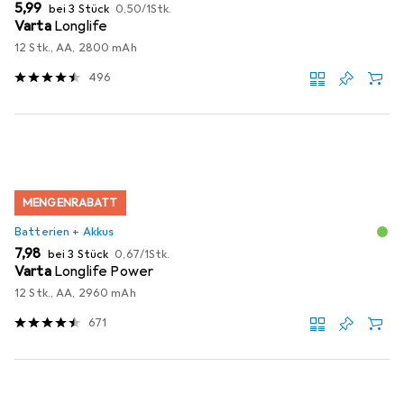
EUR
EUR
5,99
bei 3 Stück
0,50
/
1Stk.
Varta
Longlife
12 Stk., AA, 2800 mAh
496
MENGENRABATT
Batterien + Akkus
EUR
EUR
7,98
bei 3 Stück
0,67
/
1Stk.
Varta
Longlife Power
12 Stk., AA, 2960 mAh
671