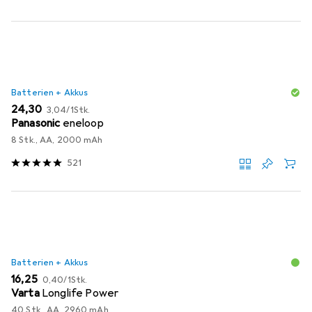
Batterien + Akkus
EUR
EUR
24,30
3,04
/
1Stk.
Panasonic
eneloop
8 Stk., AA, 2000 mAh
521
Batterien + Akkus
EUR
EUR
16,25
0,40
/
1Stk.
Varta
Longlife Power
40 Stk., AA, 2960 mAh