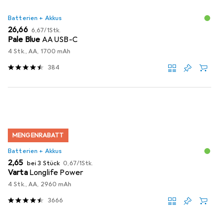
Batterien + Akkus
EUR
EUR
26,66
6,67
/
1Stk.
Pale Blue
AA USB-C
4 Stk., AA, 1700 mAh
384
MENGENRABATT
Batterien + Akkus
EUR
EUR
2,65
bei 3 Stück
0,67
/
1Stk.
Varta
Longlife Power
4 Stk., AA, 2960 mAh
3666