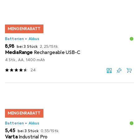
MENGENRABATT
Batterien + Akkus
EUR
EUR
8,98
bei 3 Stück
2,25
/
1Stk.
MediaRange
Rechargeable USB-C
4 Stk., AA, 1400 mAh
24
MENGENRABATT
Batterien + Akkus
EUR
EUR
5,45
bei 3 Stück
0,55
/
1Stk.
Varta
Industrial Pro