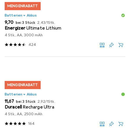
MENGENRABATT
Batterien + Akkus
EUR
EUR
9,70
bei 3 Stück
2,43
/
1Stk.
Energizer
Ultimate Lithium
4 Stk., AA, 3000 mAh
424
MENGENRABATT
Batterien + Akkus
EUR
EUR
11,67
bei 3 Stück
2,92
/
1Stk.
Duracell
Recharge Ultra
4 Stk., AA, 2500 mAh
164