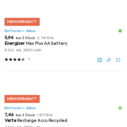
MENGENRABATT
Batterien + Akkus
EUR
EUR
5,94
bei 3 Stück
0,74
/
1Stk.
Energizer
Max Plus AA battery
8 Stk., AA, 2800 mAh
7
MENGENRABATT
Batterien + Akkus
EUR
EUR
7,46
bei 3 Stück
1,87
/
1Stk.
Varta
Recharge Accu Recycled