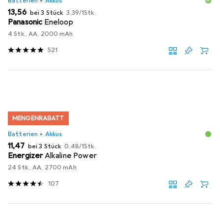
Batterien + Akkus
EUR
EUR
13,56
bei 3 Stück
3,39
/
1Stk.
Panasonic
Eneloop
4 Stk., AA, 2000 mAh
521
MENGENRABATT
Batterien + Akkus
EUR
EUR
11,47
bei 3 Stück
0,48
/
1Stk.
Energizer
Alkaline Power
24 Stk., AA, 2700 mAh
107