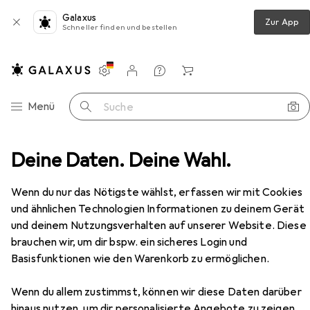
Galaxus
Zur App
Schneller finden und bestellen
Einstellungen
Kundenkonto
Vergleichslisten
Merklisten
Warenkorb
Navigation nach Kategorien
Menü
Suche
Kinderzimmerbeleuchtung
Deine Daten. Deine Wahl.
Nachtlicht
ZaZu Lou
Zubehör
Wenn du nur das Nötigste wählst, erfassen wir mit Cookies
und ähnlichen Technologien Informationen zu deinem Gerät
EUR
30,15
und deinem Nutzungsverhalten auf unserer Website. Diese
ZaZu
Lou
brauchen wir, um dir bspw. ein sicheres Login und
Basisfunktionen wie den Warenkorb zu ermöglichen.
Wenn du allem zustimmst, können wir diese Daten darüber
hinaus nutzen, um dir personalisierte Angebote zu zeigen,