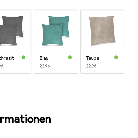
hrazit
Blau
Taupe
R
96
EUR
22,96
EUR
22,96
ormationen