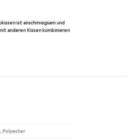
kokissen ist anschmiegsam und
t mit anderen Kissen kombinieren
r
,
Polyester