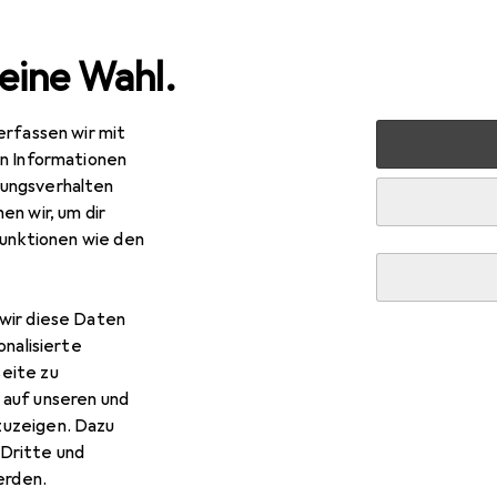
eine Wahl.
erfassen wir mit
nen
Heimtextilien
Wohntextilien + Teppiche
Dekoki
en Informationen
ungsverhalten
en wir, um dir
funktionen wie den
wir diese Daten
onalisierte
eite zu
 auf unseren und
zuzeigen. Dazu
Dritte und
rden.