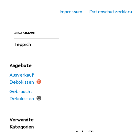
Fussmatte
Impressum
Datenschutzerklär
Möbelbezug +
Möbelschutz
Sitzkissen
Teppich
Angebote
Ausverkauf
Dekokissen
Gebraucht
Dekokissen
Verwandte
Kategorien