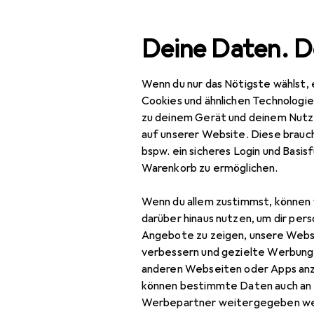
Suche
Deine Daten. D
Wenn du nur das Nötigste wählst, 
Navigation nach Kategorien
Gesamtsortiment
Woh
Gesamtsortiment
Cookies und ähnlichen Technologi
zu deinem Gerät und deinem Nutz
Wohnen
auf unserer Website. Diese brauch
bspw. ein sicheres Login und Basis
Heimtextilien
Warenkorb zu ermöglichen.
Wohntextilien +
Wenn du allem zustimmst, können 
Teppiche
darüber hinaus nutzen, um dir pers
Decke
Angebote zu zeigen, unsere Webs
verbessern und gezielte Werbung
Dekokissen
anderen Webseiten oder Apps an
können bestimmte Daten auch an 
Fell
Werbepartner weitergegeben we