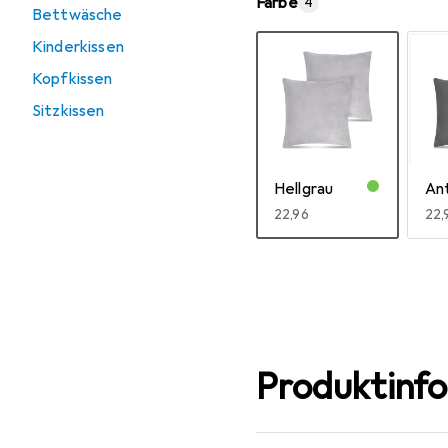
Farbe
4
Bettwäsche
Kinderkissen
Kopfkissen
Sitzkissen
Hellgrau
Ant
EUR
22,96
EU
22,
Mehr anzeigen
Produktinf