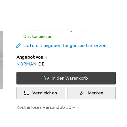
Zwischen Di, 11.8. und Do, 13.8. geliefert
Mehr als 10 Stück an Lager beim
Drittanbieter
Lieferort angeben für genaue Lieferzeit
i
Angebot von
NORMANI
DE
In den Warenkorb
Vergleichen
Merken
i
Kostenloser Versand ab 30,–