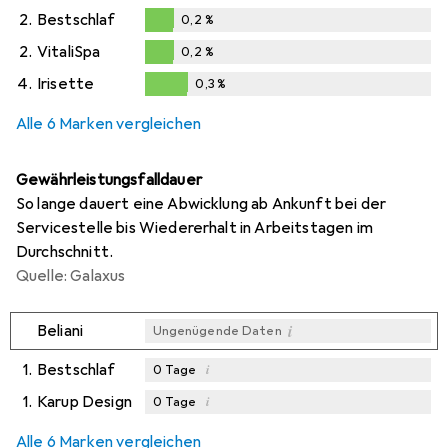
0,1
%
2.
Bestschlaf
0,2
%
0,2
%
2.
VitaliSpa
0,2
%
0,2
%
4.
Irisette
0,3
%
0,3
%
Alle 6 Marken vergleichen
Gewährleistungsfalldauer
So lange dauert eine Abwicklung ab Ankunft bei der
Servicestelle bis Wiedererhalt in Arbeitstagen im
Durchschnitt.
Quelle: Galaxus
i
Beliani
Ungenügende Daten
1.
Bestschlaf
i
0
Tage
1.
Karup Design
i
0
Tage
i
i
Ungenügende Daten
Ungenügende Daten
Alle 6 Marken vergleichen