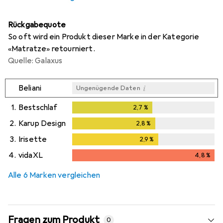
Rückgabequote
So oft wird ein Produkt dieser Marke in der Kategorie
«Matratze» retourniert.
Quelle: Galaxus
i
Beliani
Ungenügende Daten
1.
Bestschlaf
2,7
%
2,7
%
2.
Karup Design
2,8
%
2,8
%
3.
Irisette
2,9
%
2,9
%
4.
vidaXL
4,8
%
4,8
%
Alle 6 Marken vergleichen
Fragen zum Produkt
0