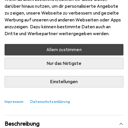
Mehr von Beliani
darüber hinaus nutzen, um dir personalisierte Angebote
zu zeigen, unsere Webseite zu verbessern und gezielte
Werbung auf unseren und anderen Webseiten oder Apps
Aktuell nicht lieferbar
anzuzeigen. Dazu können bestimmte Daten auch an
Dritte und Werbepartner weitergegeben werden.
Benachrichtigen, wenn lieferbar
Allem zustimmen
Vergleichen
Merken
Nur das Nötigste
i
Kostenloser Versand ab 30,–
Einstellungen
Produktinformationen
Impressum
Datenschutzerklärung
Beschreibung