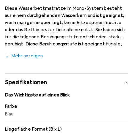
Diese Wasserbettmatratze im Mono-System besteht
aus einem durchgehenden Wasserkern und ist geeignet,
wenn man gerne quer liegt, keine Ritze spüren möchte
oder das Bett in erster Linie alleine nutzt. Sie haben sich
für die folgende Beruhigungsstufe entschieden: stark
beruhigt. Diese Beruhigungsstufe ist geeignet für alle,
die ergonomisch richtiges Liegen mit kaum spürbarer
Mehr anzeigen
Wasserbewegung bevorzugen. Schwingt ca. 3 Sekunden
nach.
Spezifikationen
Das Wichtigste auf einen Blick
Farbe
Blau
Liegefläche Format (B x L)