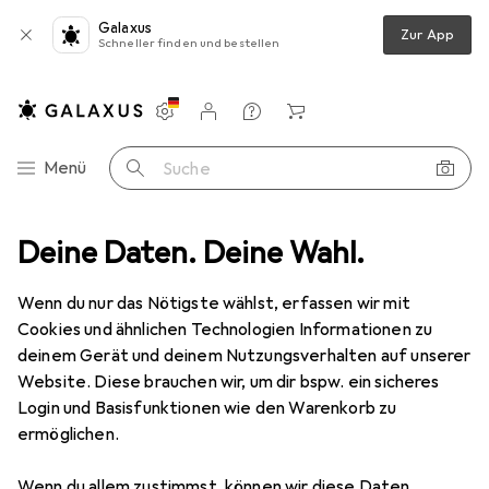
Galaxus
Zur App
Schneller finden und bestellen
Einstellungen
Kundenkonto
Vergleichslisten
Merklisten
Warenkorb
Navigation nach Kategorien
Menü
Suche
nen
Deine Daten. Deine Wahl.
Möbel
Schlafzimmer
Matratze
Beliani Mono Stark
Wenn du nur das Nötigste wählst, erfassen wir mit
Cookies und ähnlichen Technologien Informationen zu
6 Bilder
deinem Gerät und deinem Nutzungsverhalten auf unserer
Beliani
Mono Stark
Website. Diese brauchen wir, um dir bspw. ein sicheres
Login und Basisfunktionen wie den Warenkorb zu
180 x 200 cm
ermöglichen.
Marke
Bewertungen
Wenn du allem zustimmst, können wir diese Daten