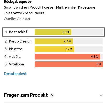
Rückgabequote
So oft wird ein Produkt dieser Marke in der Kategorie
«Matratze» retourniert.
Quelle: Galaxus
1.
Bestschlaf
2,7
%
2,7
%
2.
Karup Design
2,8
%
2,8
%
3.
Irisette
2,9
%
2,9
%
4.
vidaXL
4,8
%
4,8
%
5.
VitaliSpa
5
%
5
%
Detailansicht
Fragen zum Produkt
5