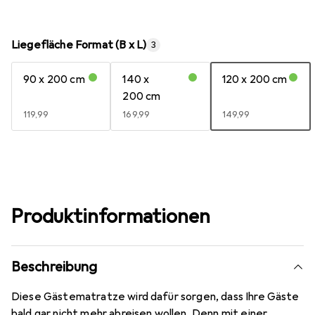
Liegefläche Format (B x L)
3
90 x 200 cm
140 x
120 x 200 cm
200 cm
EUR
119,99
EUR
169,99
EUR
149,99
Produktinformationen
Beschreibung
Diese Gästematratze wird dafür sorgen, dass Ihre Gäste
bald gar nicht mehr abreisen wollen. Denn mit einer