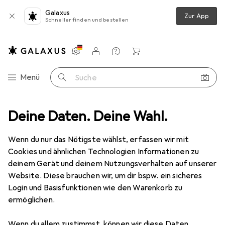
Galaxus
Zur App
Schneller finden und bestellen
Einstellungen
Kundenkonto
Vergleichslisten
Merklisten
Warenkorb
Navigation nach Kategorien
Menü
Suche
Deine Daten. Deine Wahl.
Schlafzimmer
Matratze
Bestschlaf Visko Gästematratze
Wenn du nur das Nötigste wählst, erfassen wir mit
Cookies und ähnlichen Technologien Informationen zu
14 Bilder
deinem Gerät und deinem Nutzungsverhalten auf unserer
Website. Diese brauchen wir, um dir bspw. ein sicheres
EUR
149,99
Login und Basisfunktionen wie den Warenkorb zu
Bestschlaf
Visko Gästematratze
ermöglichen.
Schaumstoffkern, 120 x 200 cm
Wenn du allem zustimmst, können wir diese Daten