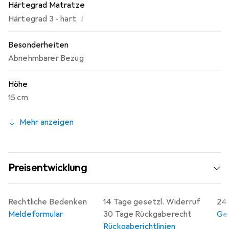
% Baumwolle, waschbar bei 30 Grad, Kern: 11 cm
Härtegrad Matratze
Polyurethan, 4 cm Visko-Mineralschaum, Bezug Farbe:
i
Härtegrad 3 - hart
Schwarz.
Besonderheiten
Abnehmbarer Bezug
Höhe
15 cm
Mehr anzeigen
Preisentwicklung
Rechtliche Bedenken
14 Tage gesetzl. Widerruf
24 
Meldeformular
30 Tage Rückgaberecht
Gew
Rückgaberichtlinien