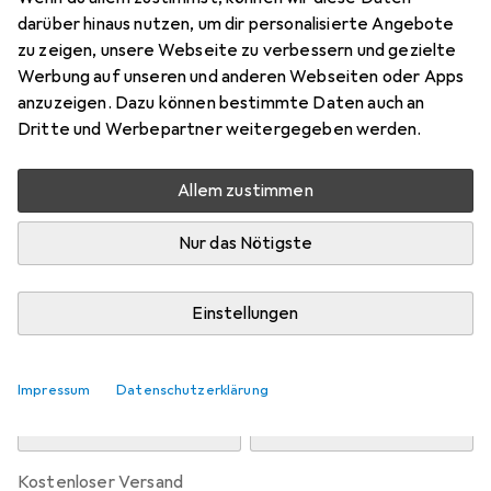
Preis in EUR inkl. MwSt.
darüber hinaus nutzen, um dir personalisierte Angebote
zu zeigen, unsere Webseite zu verbessern und gezielte
Marke
Bewertungen
Werbung auf unseren und anderen Webseiten oder Apps
Mehr von Bestschlaf
43
anzuzeigen. Dazu können bestimmte Daten auch an
Dritte und Werbepartner weitergegeben werden.
Zwischen Mi, 12.8. und Do, 13.8. geliefert
Allem zustimmen
Mehr als 10 Stück an Lager beim Drittanbieter
Lieferort angeben für genaue Lieferzeit
Nur das Nötigste
i
Angebot von
aktiv shop GmbH
DE
Einstellungen
In den Warenkorb
Impressum
Datenschutzerklärung
Vergleichen
Merken
kostenloser Versand