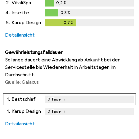
2.
VitaliSpa
0,2
%
0,2
%
4.
Irisette
0,3
%
0,3
%
5.
Karup Design
0,7
%
0,7
%
Detailansicht
Gewährleistungsfalldauer
So lange dauert eine Abwicklung ab Ankunft bei der
Servicestelle bis Wiedererhalt in Arbeitstagen im
Durchschnitt.
Quelle: Galaxus
1.
Bestschlaf
i
0
Tage
1.
Karup Design
i
0
Tage
i
i
i
Ungenügende Daten
Ungenügende Daten
Ungenügende Daten
Detailansicht