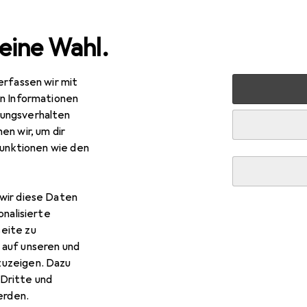
eine Wahl.
erfassen wir mit
nen
Möbel
Wohnzimmer
Couchtisch + Beistelltisch
en Informationen
ungsverhalten
en wir, um dir
funktionen wie den
wir diese Daten
onalisierte
eite zu
 auf unseren und
zuzeigen. Dazu
Dritte und
rden.