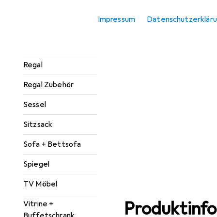
Konsolentisch
Impressum
Datenschutzerklär
Paravent +
Raumteiler
Regal
Regal Zubehör
Sessel
Sitzsack
Sofa + Bettsofa
Spiegel
TV Möbel
Produktinf
Vitrine +
Buffetschrank