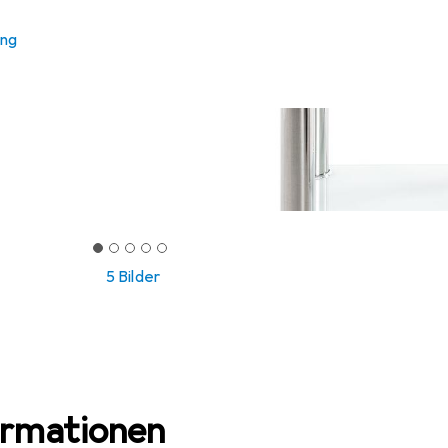
ung
5 Bilder
ormationen