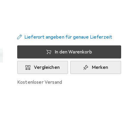
Zwischen Do, 13.8. und Mo, 17.8. geliefert
Mehr als 10 Stück an Lager beim Lieferanten
Lieferort angeben für genaue Lieferzeit
In den Warenkorb
Vergleichen
Merken
kostenloser Versand