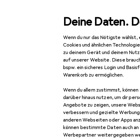
Suche
Deine Daten. D
Wenn du nur das Nötigste wählst, 
Navigation nach Kategorien
Gesamtsortiment
Woh
Gesamtsortiment
Cookies und ähnlichen Technologi
zu deinem Gerät und deinem Nutz
Wohnen
auf unserer Website. Diese brauch
bspw. ein sicheres Login und Basis
Möbel
Warenkorb zu ermöglichen.
Wohnzimmer
Wenn du allem zustimmst, können 
Couchtisch +
darüber hinaus nutzen, um dir pers
Beistelltisch
Angebote zu zeigen, unsere Webs
verbessern und gezielte Werbung
Hocker + Pouf
anderen Webseiten oder Apps an
können bestimmte Daten auch an 
Kommode +
Werbepartner weitergegeben we
Sideboard