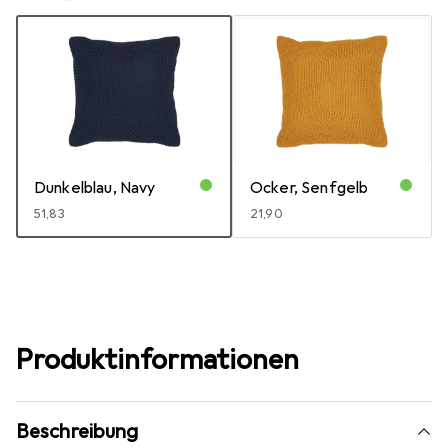
Dunkelblau, Navy
Ocker, Senfgelb
EUR
51,83
EUR
21,90
Produktinformationen
Beschreibung