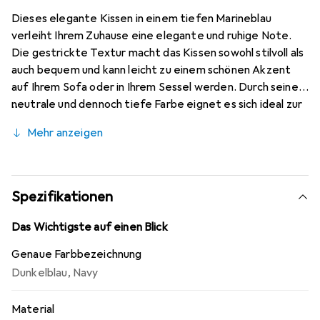
Dieses elegante Kissen in einem tiefen Marineblau
verleiht Ihrem Zuhause eine elegante und ruhige Note.
Die gestrickte Textur macht das Kissen sowohl stilvoll als
auch bequem und kann leicht zu einem schönen Akzent
auf Ihrem Sofa oder in Ihrem Sessel werden. Durch seine
neutrale und dennoch tiefe Farbe eignet es sich ideal zur
Ergänzung einer Vielzahl von Einrichtungsstilen, von
Mehr anzeigen
modern bis klassisch.
Spezifikationen
Das Wichtigste auf einen Blick
Genaue Farbbezeichnung
Dunkelblau
,
Navy
Material