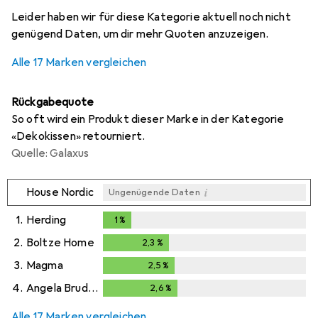
i
i
i
i
Ungenügende Daten
Ungenügende Daten
Ungenügende Daten
Ungenügende Daten
Leider haben wir für diese Kategorie aktuell noch nicht
genügend Daten, um dir mehr Quoten anzuzeigen.
Alle 17 Marken vergleichen
Rückgabequote
So oft wird ein Produkt dieser Marke in der Kategorie
«Dekokissen» retourniert.
Quelle: Galaxus
i
House Nordic
Ungenügende Daten
1.
Herding
1
%
1
%
2.
Boltze Home
2,3
%
2,3
%
3.
Magma
2,5
%
2,5
%
4.
Angela Bruderer
2,6
%
2,6
%
Alle 17 Marken vergleichen