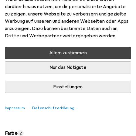
Preis in EUR inkl. MwSt.
darüber hinaus nutzen, um dir personalisierte Angebote
zu zeigen, unsere Webseite zu verbessern und gezielte
Bewertungen
Werbung auf unseren und anderen Webseiten oder Apps
anzuzeigen. Dazu können bestimmte Daten auch an
Dritte und Werbepartner weitergegeben werden.
Zwischen Di, 11.8. und Mi, 12.8. geliefert
Allem zustimmen
Mehr als 10 Stück an Lager beim Lieferanten
Lieferort angeben für genaue Lieferzeit
Nur das Nötigste
In den Warenkorb
Einstellungen
Vergleichen
Merken
Impressum
Datenschutzerklärung
kostenloser Versand
Farbe
2