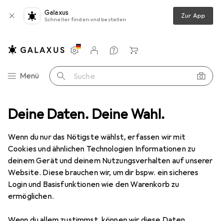
Galaxus
Zur App
Schneller finden und bestellen
Einstellungen
Kundenkonto
Vergleichslisten
Merklisten
Warenkorb
Navigation nach Kategorien
Menü
Suche
Deine Daten. Deine Wahl.
Schlaftextilien
Bettwäsche
Kaeppel Bettwäsche "Damian"
Wenn du nur das Nötigste wählst, erfassen wir mit
Cookies und ähnlichen Technologien Informationen zu
3 Bilder
deinem Gerät und deinem Nutzungsverhalten auf unserer
Website. Diese brauchen wir, um dir bspw. ein sicheres
EUR
51,95
Login und Basisfunktionen wie den Warenkorb zu
Kaeppel
Bettwäsche "Damian"
ermöglichen.
Bettwäsche Set, 155 x 220 cm, 80 x 80 cm
Wenn du allem zustimmst, können wir diese Daten