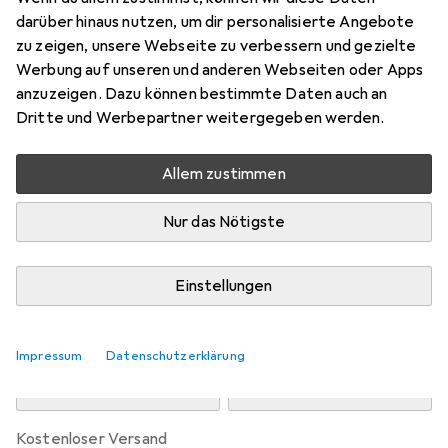
Preis in EUR inkl. MwSt.
darüber hinaus nutzen, um dir personalisierte Angebote
zu zeigen, unsere Webseite zu verbessern und gezielte
Marke
Bewertungen
Werbung auf unseren und anderen Webseiten oder Apps
Mehr von Kaeppel
anzuzeigen. Dazu können bestimmte Daten auch an
Dritte und Werbepartner weitergegeben werden.
Zwischen Di, 11.8. und Do, 13.8. geliefert
Allem zustimmen
Nur 2 Stück an Lager beim Drittanbieter
Lieferort angeben für genaue Lieferzeit
Nur das Nötigste
i
Angebot von
Magita
DE
Einstellungen
In den Warenkorb
Impressum
Datenschutzerklärung
Vergleichen
Merken
kostenloser Versand