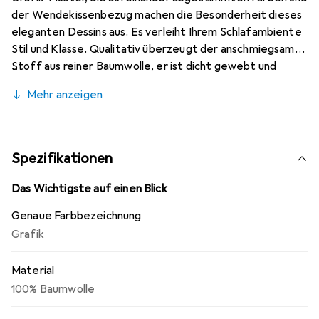
der Wendekissenbezug machen die Besonderheit dieses
eleganten Dessins aus. Es verleiht Ihrem Schlafambiente
Stil und Klasse. Qualitativ überzeugt der anschmiegsame
Stoff aus reiner Baumwolle, er ist dicht gewebt und
schonend geraut. Dadurch wird er besonders weich,
Mehr anzeigen
flauschig und hautfreundlich. Ein kuscheliger Genuss, der
Sie in kühlen Nächten mit wohliger Wärme verwöhnt.
Bügelleicht, atmungsaktiv, temperatur- und
feuchtigkeitsausgleichend. Durch den arbeitssparenden
Spezifikationen
Reissverschluss wird das Beziehen enorm erleichtert.
Das Wichtigste auf einen Blick
Genaue Farbbezeichnung
Grafik
Material
100% Baumwolle