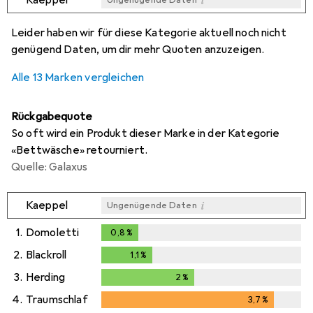
i
i
i
i
Ungenügende Daten
Ungenügende Daten
Ungenügende Daten
Ungenügende Daten
Leider haben wir für diese Kategorie aktuell noch nicht
genügend Daten, um dir mehr Quoten anzuzeigen.
Alle 13 Marken vergleichen
Rückgabequote
So oft wird ein Produkt dieser Marke in der Kategorie
«Bettwäsche» retourniert.
Quelle: Galaxus
i
Kaeppel
Ungenügende Daten
1.
Domoletti
0,8
%
0,8
%
2.
Blackroll
1,1
%
1,1
%
3.
Herding
2
%
2
%
4.
Traumschlaf
3,7
%