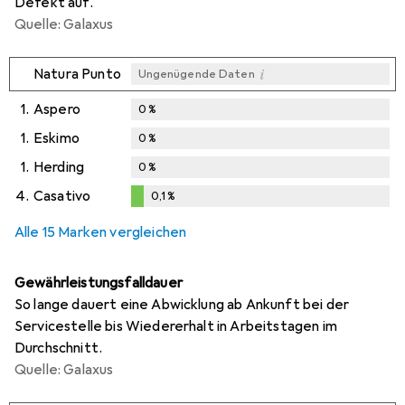
Defekt auf.
Quelle: Galaxus
i
Natura Punto
Ungenügende Daten
1.
Aspero
0
%
1.
Eskimo
0
%
1.
Herding
0
%
4.
Casativo
0,1
%
0,1
%
Alle 15 Marken vergleichen
Gewährleistungsfalldauer
So lange dauert eine Abwicklung ab Ankunft bei der
Servicestelle bis Wiedererhalt in Arbeitstagen im
Durchschnitt.
Quelle: Galaxus