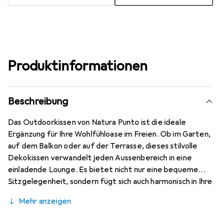
Produktinformationen
Beschreibung
Das Outdoorkissen von Natura Punto ist die ideale
Ergänzung für Ihre Wohlfühloase im Freien. Ob im Garten,
auf dem Balkon oder auf der Terrasse, dieses stilvolle
Dekokissen verwandelt jeden Aussenbereich in eine
einladende Lounge. Es bietet nicht nur eine bequeme
Sitzgelegenheit, sondern fügt sich auch harmonisch in Ihre
bestehende Einrichtung ein. Mit seiner ansprechenden
Mehr anzeigen
Gestaltung und der hochwertigen Verarbeitung ist es
sowohl funktional als auch ästhetisch ansprechend. Jedes