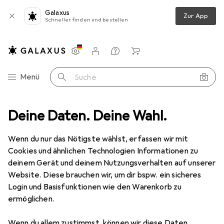
Galaxus
Zur App
Schneller finden und bestellen
Einstellungen
Kundenkonto
Vergleichslisten
Merklisten
Warenkorb
Navigation nach Kategorien
Menü
Suche
textilien + Teppiche
Deine Daten. Deine Wahl.
Dekokissen
Natura Punto Outdoorkissen
Wenn du nur das Nötigste wählst, erfassen wir mit
Cookies und ähnlichen Technologien Informationen zu
5 Bilder
deinem Gerät und deinem Nutzungsverhalten auf unserer
Website. Diese brauchen wir, um dir bspw. ein sicheres
EUR
32,99
Login und Basisfunktionen wie den Warenkorb zu
Natura Punto
Outdoorkissen
ermöglichen.
50 x 50 cm
Wenn du allem zustimmst, können wir diese Daten