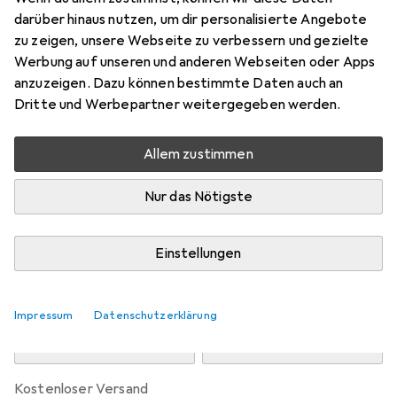
Preis in EUR inkl. MwSt.
darüber hinaus nutzen, um dir personalisierte Angebote
zu zeigen, unsere Webseite zu verbessern und gezielte
Marke
Bewertungen
Werbung auf unseren und anderen Webseiten oder Apps
Mehr von Natura Punto
anzuzeigen. Dazu können bestimmte Daten auch an
Dritte und Werbepartner weitergegeben werden.
Zwischen Mo, 10.8. und Mi, 12.8. geliefert
Allem zustimmen
10 Stück an Lager beim Drittanbieter
Lieferort angeben für genaue Lieferzeit
Nur das Nötigste
i
Angebot von
Ideoon Europe
DE
Einstellungen
In den Warenkorb
Impressum
Datenschutzerklärung
Vergleichen
Merken
kostenloser Versand