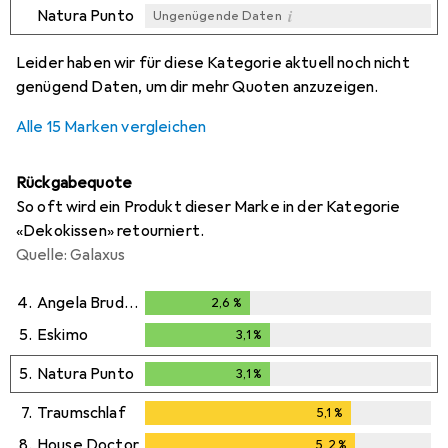
i
Natura Punto
Ungenügende Daten
i
i
i
i
Ungenügende Daten
Ungenügende Daten
Ungenügende Daten
Ungenügende Daten
Leider haben wir für diese Kategorie aktuell noch nicht
genügend Daten, um dir mehr Quoten anzuzeigen.
Alle 15 Marken vergleichen
Rückgabequote
So oft wird ein Produkt dieser Marke in der Kategorie
«Dekokissen» retourniert.
Quelle: Galaxus
4.
Angela Bruderer
2,6
%
2,6
%
5.
Eskimo
3,1
%
3,1
%
5.
Natura Punto
3,1
%
3,1
%
7.
Traumschlaf
5,1
%
5,1
%
8.
House Doctor
5,2
%
5,2
%