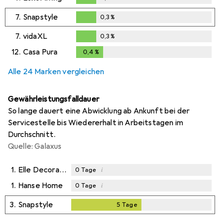
0,3
%
7.
Snapstyle
0,3
%
0,3
%
7.
vidaXL
0,3
%
0,3
%
12.
Casa Pura
0,4
%
0,4
%
Alle 24 Marken vergleichen
Gewährleistungsfalldauer
So lange dauert eine Abwicklung ab Ankunft bei der
Servicestelle bis Wiedererhalt in Arbeitstagen im
Durchschnitt.
Quelle: Galaxus
1.
Elle Decoration
i
0
Tage
1.
Hanse Home
i
0
Tage
3.
Snapstyle
5
Tage
5
Tage