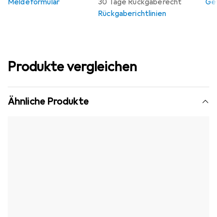
Meldeformular
30 Tage Rückgaberecht
Gew
Rückgaberichtlinien
Produkte vergleichen
Ähnliche Produkte