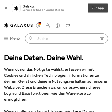
Galaxus
Zur App
Schneller finden und bestellen
Einstellungen
Kundenkonto
Vergleichslisten
Merklisten
Warenkorb
Navigation nach Kategorien
Menü
Suche
Teppiche
Deine Daten. Deine Wahl.
Teppich
Snapstyle Schlingenteppich Memory Meliert
Wenn du nur das Nötigste wählst, erfassen wir mit
Cookies und ähnlichen Technologien Informationen zu
3 Bilder
deinem Gerät und deinem Nutzungsverhalten auf unserer
Website. Diese brauchen wir, um dir bspw. ein sicheres
EUR
39,90
Login und Basisfunktionen wie den Warenkorb zu
Snapstyle
Schlingenteppich Memory
ermöglichen.
Meliert
Wenn du allem zustimmst, können wir diese Daten