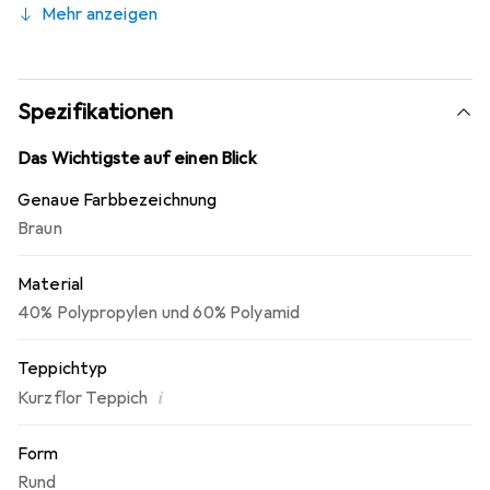
Mehr anzeigen
ist der Teppich Memory schadstoffgeprüft und
umweltfreundlich. Parkett- und Laminat schonend,
geeignet für Fussbodenheizung, keine Fussel oder Flusen.
Spezifikationen
Das Wichtigste auf einen Blick
Genaue Farbbezeichnung
Braun
Material
40% Polypropylen und 60% Polyamid
Teppichtyp
i
Kurzflor Teppich
Form
Rund