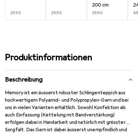
200 cm
2
EUR
29,90
EUR
29,90
EUR
39,90
E
49
Produktinformationen
Beschreibung
Memory ist ein äusserst robuster Schlingenteppich aus
hochwertigem Polyamid- und Polypropylen-Garn und bei
uns in vielen Varianten erhältlich. Sowohl Konfektion als
auch Einfassung (Kettelung mit Bandverstärkung)
erfolgen dabei in Handarbeit und natürlich mit grösster
Sorgfalt. Das Garn ist dabei äusserst unempfindlich und
Flecken lassen sich einfach entfernen. Wie alle Produkte