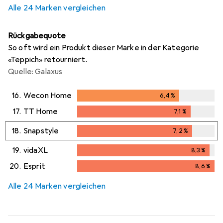
Alle 24 Marken vergleichen
Rückgabequote
So oft wird ein Produkt dieser Marke in der Kategorie
«Teppich» retourniert.
Quelle: Galaxus
16.
Wecon Home
6,4
%
6,4
%
17.
TT Home
7,1
%
7,1
%
18.
Snapstyle
7,2
%
7,2
%
19.
vidaXL
8,3
%
8,3
%
20.
Esprit
8,6
%
8,6
%
Alle 24 Marken vergleichen