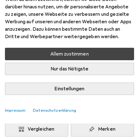
133 cm
darüber hinaus nutzen, um dir personalisierte Angebote
Preis in EUR inkl. MwSt.
zu zeigen, unsere Webseite zu verbessern und gezielte
Werbung auf unseren und anderen Webseiten oder Apps
Marke
Bewertungen
anzuzeigen. Dazu können bestimmte Daten auch an
Mehr von Snapstyle
7
Dritte und Werbepartner weitergegeben werden.
Allem zustimmen
Zwischen Do, 13.8. und Mo, 17.8. geliefert
Mehr als 10 Stück an Lager beim Drittanbieter
Nur das Nötigste
Lieferort angeben für genaue Lieferzeit
i
Angebot von
Einstellungen
teppichversand24
DE
Impressum
Datenschutzerklärung
In den Warenkorb
Vergleichen
Merken