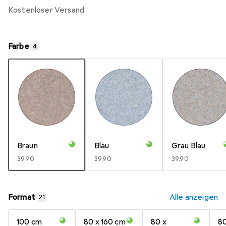
kostenloser Versand
Farbe
4
Braun
Blau
Grau Blau
EUR
39,90
EUR
39,90
EUR
39,90
Format
Alle anzeigen
21
100 cm
80 x 160 cm
80 x
80