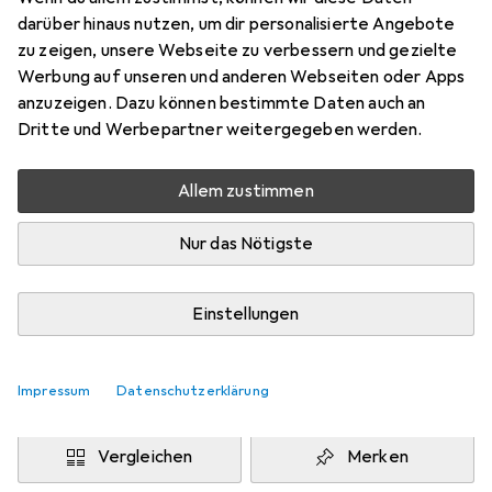
160 x 200 cm
darüber hinaus nutzen, um dir personalisierte Angebote
Preis in EUR inkl. MwSt.
zu zeigen, unsere Webseite zu verbessern und gezielte
Werbung auf unseren und anderen Webseiten oder Apps
Marke
Bewertungen
anzuzeigen. Dazu können bestimmte Daten auch an
Mehr von Snapstyle
7
Dritte und Werbepartner weitergegeben werden.
Allem zustimmen
Zwischen Do, 13.8. und Mo, 17.8. geliefert
Mehr als 10 Stück an Lager beim Drittanbieter
Nur das Nötigste
Lieferort angeben für genaue Lieferzeit
i
Angebot von
Einstellungen
teppichversand24
DE
Impressum
Datenschutzerklärung
In den Warenkorb
Vergleichen
Merken