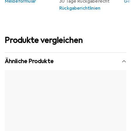
Meldeformular
30 Tage Rückgaberecht
Gew
Rückgaberichtlinien
Produkte vergleichen
Ähnliche Produkte