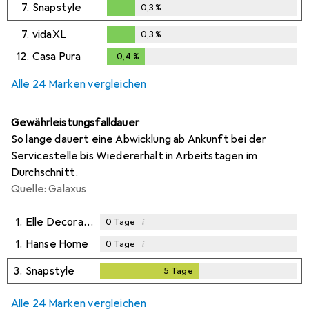
7.
Snapstyle
0,3
%
0,3
%
7.
vidaXL
0,3
%
0,3
%
12.
Casa Pura
0,4
%
0,4
%
Alle 24 Marken vergleichen
Gewährleistungsfalldauer
So lange dauert eine Abwicklung ab Ankunft bei der
Servicestelle bis Wiedererhalt in Arbeitstagen im
Durchschnitt.
Quelle: Galaxus
1.
Elle Decoration
i
0
Tage
1.
Hanse Home
i
0
Tage
3.
Snapstyle
5
Tage
5
Tage
Alle 24 Marken vergleichen