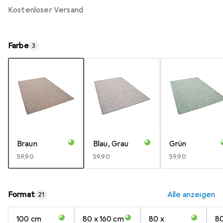
kostenloser Versand
Farbe
3
Braun
Blau, Grau
Grün
EUR
59,90
EUR
59,90
EUR
59,90
Format
Alle anzeigen
21
100 cm
80 x 160 cm
80 x
80