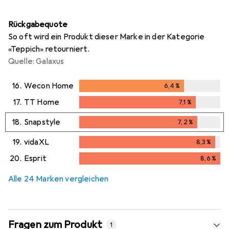
Rückgabequote
So oft wird ein Produkt dieser Marke in der Kategorie
«Teppich» retourniert.
Quelle: Galaxus
16.
Wecon Home
6,4
%
6,4
%
17.
TT Home
7,1
%
7,1
%
18.
Snapstyle
7,2
%
7,2
%
19.
vidaXL
8,3
%
8,3
%
20.
Esprit
8,6
%
8,6
%
Alle 24 Marken vergleichen
Fragen zum Produkt
1