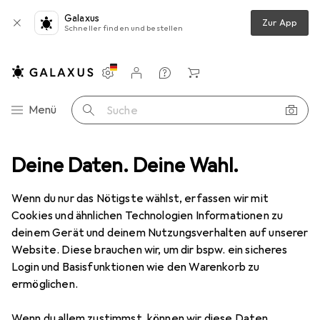
Galaxus
Zur App
Schneller finden und bestellen
Einstellungen
Kundenkonto
Vergleichslisten
Merklisten
Warenkorb
Navigation nach Kategorien
Menü
Suche
Teppiche
Deine Daten. Deine Wahl.
Teppich
Snapstyle Schlingenteppich Memory Meliert
Wenn du nur das Nötigste wählst, erfassen wir mit
Cookies und ähnlichen Technologien Informationen zu
6 Bilder
deinem Gerät und deinem Nutzungsverhalten auf unserer
Website. Diese brauchen wir, um dir bspw. ein sicheres
EUR
59,90
Login und Basisfunktionen wie den Warenkorb zu
Snapstyle
Schlingenteppich Memory
ermöglichen.
Meliert
Wenn du allem zustimmst, können wir diese Daten