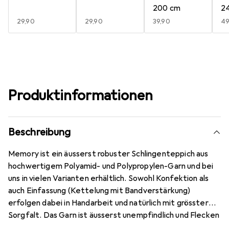
200 cm
2
EUR
29,90
EUR
29,90
EUR
39,90
E
49
Produktinformationen
Beschreibung
Memory ist ein äusserst robuster Schlingenteppich aus
hochwertigem Polyamid- und Polypropylen-Garn und bei
uns in vielen Varianten erhältlich. Sowohl Konfektion als
auch Einfassung (Kettelung mit Bandverstärkung)
erfolgen dabei in Handarbeit und natürlich mit grösster
Sorgfalt. Das Garn ist äusserst unempfindlich und Flecken
lassen sich einfach entfernen. Wie alle Produkte ist der