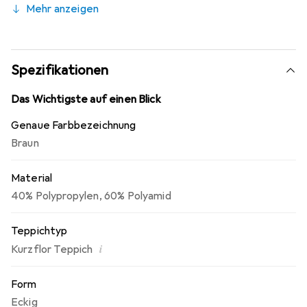
Mehr anzeigen
Teppich Memory schadstoffgeprüft und
umweltfreundlich. Parkett- und Laminat schonend,
geeignet für Fussbodenheizung, keine Fussel oder Flusen.
Spezifikationen
Das Wichtigste auf einen Blick
Genaue Farbbezeichnung
Braun
Material
40% Polypropylen
,
60% Polyamid
Teppichtyp
i
Kurzflor Teppich
Form
Eckig