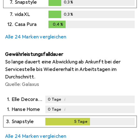
7.
Snapstyle
0,3
%
0,3
%
7.
vidaXL
0,3
%
0,3
%
12.
Casa Pura
0,4
%
0,4
%
Alle 24 Marken vergleichen
Gewährleistungsfalldauer
So lange dauert eine Abwicklung ab Ankunft bei der
Servicestelle bis Wiedererhalt in Arbeitstagen im
Durchschnitt.
Quelle: Galaxus
1.
Elle Decoration
i
0
Tage
1.
Hanse Home
i
0
Tage
3.
Snapstyle
5
Tage
5
Tage
Alle 24 Marken vergleichen