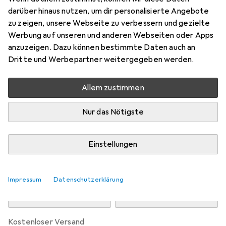
Preis in EUR inkl. MwSt.
darüber hinaus nutzen, um dir personalisierte Angebote
zu zeigen, unsere Webseite zu verbessern und gezielte
Marke
Bewertungen
Werbung auf unseren und anderen Webseiten oder Apps
Mehr von Snapstyle
16
anzuzeigen. Dazu können bestimmte Daten auch an
Dritte und Werbepartner weitergegeben werden.
Zwischen Do, 13.8. und Mo, 17.8. geliefert
Allem zustimmen
Mehr als 10 Stück an Lager beim Drittanbieter
Lieferort angeben für genaue Lieferzeit
Nur das Nötigste
i
Angebot von
teppichversand24
DE
Einstellungen
In den Warenkorb
Impressum
Datenschutzerklärung
Vergleichen
Merken
kostenloser Versand