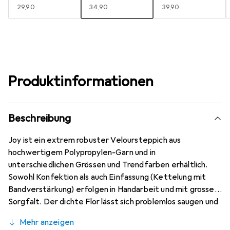
EUR
29,90
EUR
34,90
EUR
39,90
Produktinformationen
Beschreibung
Joy ist ein extrem robuster Veloursteppich aus
hochwertigem Polypropylen-Garn und in
unterschiedlichen Grössen und Trendfarben erhältlich.
Sowohl Konfektion als auch Einfassung (Kettelung mit
Bandverstärkung) erfolgen in Handarbeit und mit grosser
Sorgfalt. Der dichte Flor lässt sich problemlos saugen und
Flecken sind einfach zu entfernen. Dieser Teppich ist
Mehr anzeigen
schadstoffgeprüft durch die Gemeinschaft