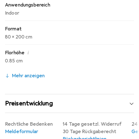
Anwendungsbereich
Indoor
Format
80 x 200 cm
i
Florhöhe
0.85 cm
Mehr anzeigen
Preisentwicklung
Rechtliche Bedenken
14 Tage gesetzl. Widerruf
24 
Meldeformular
30 Tage Rückgaberecht
Gew