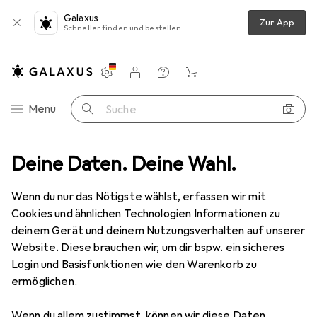
Galaxus
Zur App
Schneller finden und bestellen
Einstellungen
Kundenkonto
Vergleichslisten
Merklisten
Warenkorb
Navigation nach Kategorien
Menü
Suche
ilien + Teppiche
Deine Daten. Deine Wahl.
Teppich
Snapstyle Trend Velours Teppich Joy
Wenn du nur das Nötigste wählst, erfassen wir mit
Cookies und ähnlichen Technologien Informationen zu
9 Bilder
deinem Gerät und deinem Nutzungsverhalten auf unserer
Website. Diese brauchen wir, um dir bspw. ein sicheres
EUR
34,90
Login und Basisfunktionen wie den Warenkorb zu
Snapstyle
Trend Velours Teppich Joy
ermöglichen.
80 x 200 cm
Wenn du allem zustimmst, können wir diese Daten