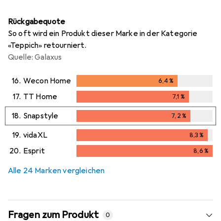
Rückgabequote
So oft wird ein Produkt dieser Marke in der Kategorie
«Teppich» retourniert.
Quelle: Galaxus
16.
Wecon Home
6,4
%
6,4
%
17.
TT Home
7,1
%
7,1
%
18.
Snapstyle
7,2
%
7,2
%
19.
vidaXL
8,3
%
8,3
%
20.
Esprit
8,6
%
8,6
%
Alle 24 Marken vergleichen
Fragen zum Produkt
0