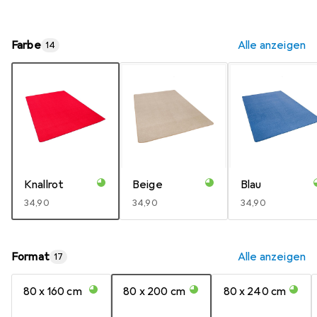
Farbe
Alle anzeigen
14
Knallrot
Beige
Blau
EUR
34,90
EUR
34,90
EUR
34,90
Format
Alle anzeigen
17
80 x 160 cm
80 x 200 cm
80 x 240 cm