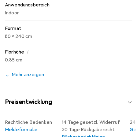
Anwendungsbereich
Indoor
Format
80 x 240 cm
i
Florhöhe
0.85 cm
Mehr anzeigen
Preisentwicklung
Rechtliche Bedenken
14 Tage gesetzl. Widerruf
24 
Meldeformular
30 Tage Rückgaberecht
Gew