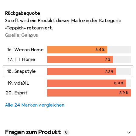
Rückgabequote
So oft wird ein Produkt dieser Marke in der Kategorie
«Teppich» retourniert.
Quelle: Galaxus
16.
Wecon Home
6,4
%
6,4
%
17.
TT Home
7
%
7
%
18.
Snapstyle
7,3
%
7,3
%
19.
vidaXL
8,4
%
8,4
%
20.
Esprit
8,9
%
8,9
%
Alle 24 Marken vergleichen
Fragen zum Produkt
0