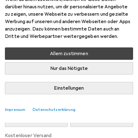
Preis in EUR inkl. MwSt.
darüber hinaus nutzen, um dir personalisierte Angebote
zu zeigen, unsere Webseite zu verbessern und gezielte
Marke
Bewertungen
Werbung auf unseren und anderen Webseiten oder Apps
Mehr von Snapstyle
16
anzuzeigen. Dazu können bestimmte Daten auch an
Dritte und Werbepartner weitergegeben werden.
Zwischen Fr, 14.8. und Di, 18.8. geliefert
Allem zustimmen
Mehr als 10 Stück an Lager beim Drittanbieter
Lieferort angeben für genaue Lieferzeit
Nur das Nötigste
i
Angebot von
teppichversand24
DE
Einstellungen
In den Warenkorb
Impressum
Datenschutzerklärung
Vergleichen
Merken
kostenloser Versand