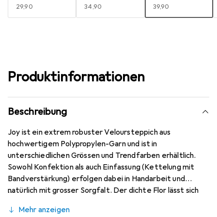
EUR
29,90
EUR
34,90
EUR
39,90
Produktinformationen
Beschreibung
Joy ist ein extrem robuster Veloursteppich aus
hochwertigem Polypropylen-Garn und ist in
unterschiedlichen Grössen und Trendfarben erhältlich.
Sowohl Konfektion als auch Einfassung (Kettelung mit
Bandverstärkung) erfolgen dabei in Handarbeit und
natürlich mit grosser Sorgfalt. Der dichte Flor lässt sich
problemlos saugen und Flecken sind einfach zu entfernen.
Mehr anzeigen
Dieser Teppich ist schadstoffgeprüft durch die