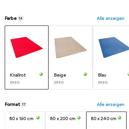
Farbe
Alle anzeigen
14
Knallrot
Beige
Blau
EUR
39,90
EUR
39,90
EUR
39,90
Format
Alle anzeigen
17
80 x 160 cm
80 x 200 cm
80 x 240 cm