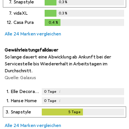
7.
Snapstyle
0,3
%
0,3
%
7.
vidaXL
0,3
%
0,3
%
12.
Casa Pura
0,4
%
0,4
%
Alle 24 Marken vergleichen
Gewährleistungsfalldauer
So lange dauert eine Abwicklung ab Ankunft bei der
Servicestelle bis Wiedererhalt in Arbeitstagen im
Durchschnitt.
Quelle: Galaxus
1.
Elle Decoration
i
0
Tage
1.
Hanse Home
i
0
Tage
3.
Snapstyle
5
Tage
5
Tage
Alle 24 Marken vergleichen