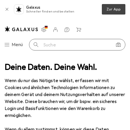
Galaxus
Zur App
Schneller finden und bestellen
Einstellungen
Kundenkonto
Vergleichslisten
Merklisten
Warenkorb
Navigation nach Kategorien
Menü
Suche
ilien + Teppiche
Deine Daten. Deine Wahl.
Teppich
Snapstyle Trend Velours Teppich Joy
Wenn du nur das Nötigste wählst, erfassen wir mit
Cookies und ähnlichen Technologien Informationen zu
9 Bilder
deinem Gerät und deinem Nutzungsverhalten auf unserer
Website. Diese brauchen wir, um dir bspw. ein sicheres
EUR
39,90
Login und Basisfunktionen wie den Warenkorb zu
Snapstyle
Trend Velours Teppich Joy
ermöglichen.
80 x 240 cm
Wenn du allem zustimmst, können wir diese Daten