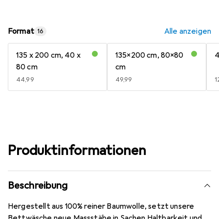
Format
Alle anzeigen
16
135 x 200 cm, 40 x
135x200 cm, 80x80
4
80 cm
cm
EUR
44,99
EUR
49,99
E
1
Produktinformationen
Beschreibung
Hergestellt aus 100% reiner Baumwolle, setzt unsere
Bettwäsche neue Massstäbe in Sachen Haltbarkeit und