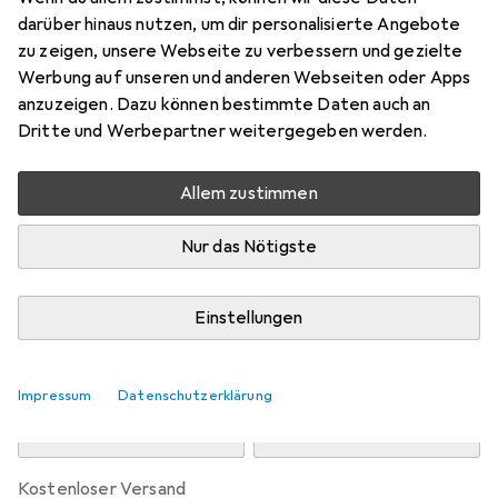
Preis in EUR inkl. MwSt.
darüber hinaus nutzen, um dir personalisierte Angebote
zu zeigen, unsere Webseite zu verbessern und gezielte
Marke
Bewertungen
Werbung auf unseren und anderen Webseiten oder Apps
Mehr von Traumschlaf
19
anzuzeigen. Dazu können bestimmte Daten auch an
Dritte und Werbepartner weitergegeben werden.
Zwischen Di, 11.8. und Do, 13.8. geliefert
Allem zustimmen
Mehr als 10 Stück an Lager beim Drittanbieter
Lieferort angeben für genaue Lieferzeit
Nur das Nötigste
i
Angebot von
Bettwarenshop
DE
Einstellungen
In den Warenkorb
Impressum
Datenschutzerklärung
Vergleichen
Merken
kostenloser Versand