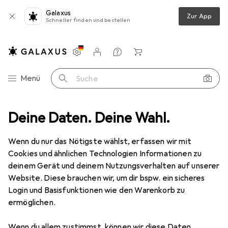
Galaxus
Zur App
Schneller finden und bestellen
Einstellungen
Kundenkonto
Vergleichslisten
Merklisten
Warenkorb
Navigation nach Kategorien
Menü
Suche
Schlaftextilien
Deine Daten. Deine Wahl.
Bettwäsche
Traumschlaf Hotelbettwäsche
Wenn du nur das Nötigste wählst, erfassen wir mit
Cookies und ähnlichen Technologien Informationen zu
5 Bilder
deinem Gerät und deinem Nutzungsverhalten auf unserer
Website. Diese brauchen wir, um dir bspw. ein sicheres
EUR
72,–
Login und Basisfunktionen wie den Warenkorb zu
Traumschlaf
Hotelbettwäsche
ermöglichen.
200 x 200 cm, 80 x 80 cm
Wenn du allem zustimmst, können wir diese Daten