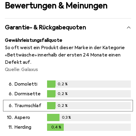
Bewertungen & Meinungen
Garantie- & Rückgabequoten
Gewährleistungsfallquote
So oft weist ein Produkt dieser Marke in der Kategorie
«Bettwäsche» innerhalb der ersten 24 Monate einen
Defekt auf.
Quelle: Galaxus
6.
Domoletti
0,2
%
0,2
%
6.
Dormisette
0,2
%
0,2
%
6.
Traumschlaf
0,2
%
0,2
%
10.
Aspero
0,3
%
0,3
%
11.
Herding
0,4
%
0,4
%