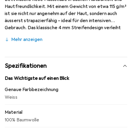
Hautfreundlichkeit. Mit einem Gewicht von etwa 115 g/m²
ist sie nicht nur angenehm auf der Haut, sondern auch
äusserst strapazierfähig – ideal für den intensiven
Gebrauch. Das klassische 4 mm Streifendesign verleiht
Ihrem Schlafbereich einen Hauch von Eleganz und
Mehr anzeigen
zeitloser Schönheit. Die Fadendichte liegt bei ca. 200 TC.
Spezifikationen
Das Wichtigste auf einen Blick
Genaue Farbbezeichnung
Weiss
Material
100% Baumwolle