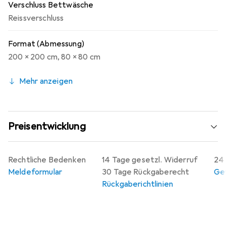
Verschluss Bettwäsche
Reissverschluss
Format (Abmessung)
200 x 200 cm
,
80 x 80 cm
Mehr anzeigen
Preisentwicklung
Rechtliche Bedenken
14 Tage gesetzl. Widerruf
24 
Meldeformular
30 Tage Rückgaberecht
Gew
Rückgaberichtlinien