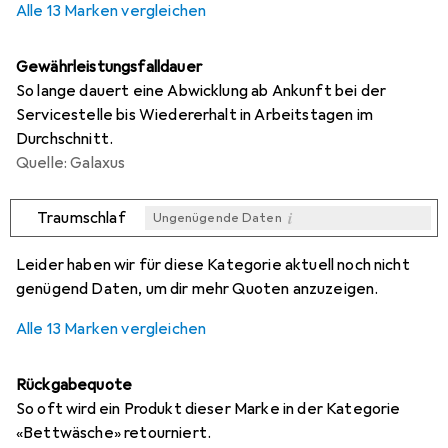
Alle 13 Marken vergleichen
Gewährleistungsfalldauer
So lange dauert eine Abwicklung ab Ankunft bei der
Servicestelle bis Wiedererhalt in Arbeitstagen im
Durchschnitt.
Quelle: Galaxus
i
Traumschlaf
Ungenügende Daten
i
i
i
i
Ungenügende Daten
Ungenügende Daten
Ungenügende Daten
Ungenügende Daten
Leider haben wir für diese Kategorie aktuell noch nicht
genügend Daten, um dir mehr Quoten anzuzeigen.
Alle 13 Marken vergleichen
Rückgabequote
So oft wird ein Produkt dieser Marke in der Kategorie
«Bettwäsche» retourniert.