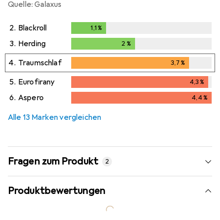
Quelle: Galaxus
2.
Blackroll
1,1
%
1,1
%
3.
Herding
2
%
2
%
4.
Traumschlaf
3,7
%
3,7
%
5.
Eurofirany
4,3
%
4,3
%
6.
Aspero
4,4
%
4,4
%
Alle 13 Marken vergleichen
Fragen zum Produkt
2
Produktbewertungen