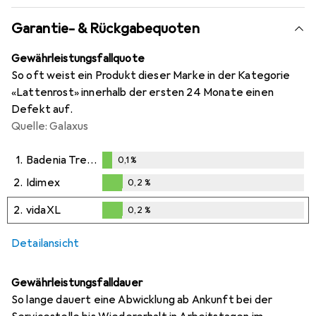
Garantie- & Rückgabequoten
Gewährleistungsfallquote
So oft weist ein Produkt dieser Marke in der Kategorie
«Lattenrost» innerhalb der ersten 24 Monate einen
Defekt auf.
Quelle: Galaxus
1.
Badenia Trendline
0,1
%
0,1
%
2.
Idimex
0,2
%
0,2
%
2.
vidaXL
0,2
%
0,2
%
Detailansicht
Gewährleistungsfalldauer
So lange dauert eine Abwicklung ab Ankunft bei der