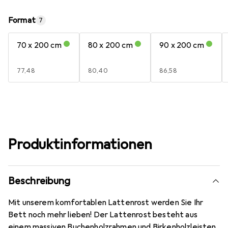
Format
7
70 x 200 cm
80 x 200 cm
90 x 200 cm
EUR
77,48
EUR
80,40
EUR
86,58
Produktinformationen
Beschreibung
Mit unserem komfortablen Lattenrost werden Sie Ihr
Bett noch mehr lieben! Der Lattenrost besteht aus
einem massiven Buchenholzrahmen und Birkenholzleisten,