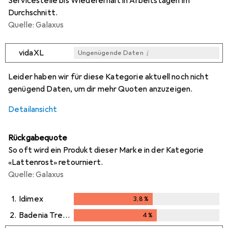
Servicestelle bis Wiedererhalt in Arbeitstagen im
Durchschnitt.
Quelle: Galaxus
i
vidaXL
Ungenügende Daten
i
i
Ungenügende Daten
Ungenügende Daten
Leider haben wir für diese Kategorie aktuell noch nicht
genügend Daten, um dir mehr Quoten anzuzeigen.
Detailansicht
Rückgabequote
So oft wird ein Produkt dieser Marke in der Kategorie
«Lattenrost» retourniert.
Quelle: Galaxus
1.
Idimex
3,8
%
3,8
%
2.
Badenia Trendline
4
%
4
%