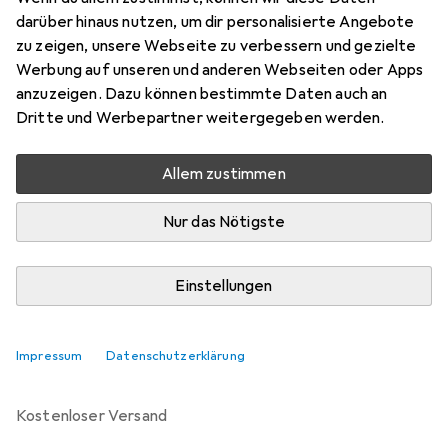
darüber hinaus nutzen, um dir personalisierte Angebote
Marke
Bewertungen
zu zeigen, unsere Webseite zu verbessern und gezielte
Mehr von vidaXL
19
Werbung auf unseren und anderen Webseiten oder Apps
anzuzeigen. Dazu können bestimmte Daten auch an
Dritte und Werbepartner weitergegeben werden.
Zwischen Di, 11.8. und Mi, 12.8. geliefert
Mehr als 10 Stück an Lager beim Drittanbieter
Allem zustimmen
Lieferort angeben für genaue Lieferzeit
Nur das Nötigste
i
Angebot von
Full Line
EE
Einstellungen
In den Warenkorb
Impressum
Datenschutzerklärung
Vergleichen
Merken
kostenloser Versand