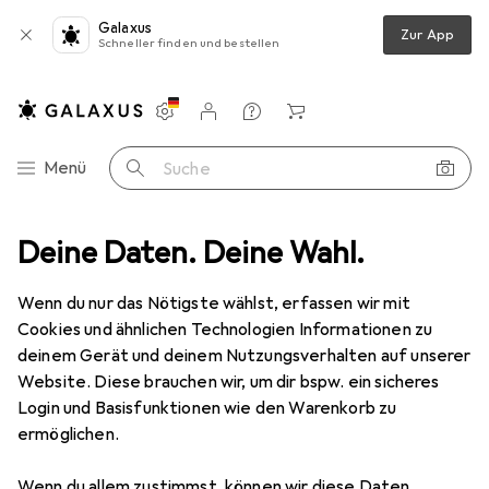
Galaxus
Zur App
Schneller finden und bestellen
Einstellungen
Kundenkonto
Vergleichslisten
Merklisten
Warenkorb
Navigation nach Kategorien
Menü
Suche
hlafzimmer
Deine Daten. Deine Wahl.
Lattenrost
vidaXL Jamir Headrest adjust (manual)
Wenn du nur das Nötigste wählst, erfassen wir mit
Cookies und ähnlichen Technologien Informationen zu
6 Bilder
deinem Gerät und deinem Nutzungsverhalten auf unserer
Website. Diese brauchen wir, um dir bspw. ein sicheres
EUR
118,26
Login und Basisfunktionen wie den Warenkorb zu
vidaXL
Jamir Headrest adjust (manual)
ermöglichen.
Preis in EUR inkl. MwSt.
Wenn du allem zustimmst, können wir diese Daten