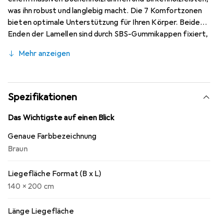
was ihn robust und langlebig macht. Die 7 Komfortzonen
bieten optimale Unterstützung für Ihren Körper. Beide
Enden der Lamellen sind durch SBS-Gummikappen fixiert,
um eine bessere Stabilität der gesamten Struktur zu
Mehr anzeigen
gewährleisten. Dank der 4 verstellbaren Doppellamellen
in der Mittelzone kann die Festigkeit der Basis an Ihre
Bedürfnisse angepasst werden. Das Kopfteil ist
verstellbar, sodass Sie bequem lesen oder fernsehen
Spezifikationen
können. Die Montage ist einfach. Bitte beachten Sie,
dass im Lieferumfang nur ein Lattenrost enthalten ist;
Das Wichtigste auf einen Blick
eine Matratze und ein Bettrahmen sind nicht enthalten.
Genaue Farbbezeichnung
Braun
Liegefläche Format (B x L)
140 x 200 cm
Länge Liegefläche