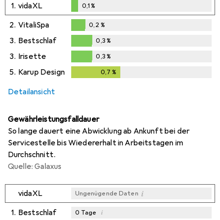
1.
vidaXL
0,1
%
0,1
%
2.
VitaliSpa
0,2
%
0,2
%
3.
Bestschlaf
0,3
%
0,3
%
3.
Irisette
0,3
%
0,3
%
5.
Karup Design
0,7
%
0,7
%
Detailansicht
Gewährleistungsfalldauer
So lange dauert eine Abwicklung ab Ankunft bei der
Servicestelle bis Wiedererhalt in Arbeitstagen im
Durchschnitt.
Quelle: Galaxus
i
vidaXL
Ungenügende Daten
1.
Bestschlaf
i
0
Tage