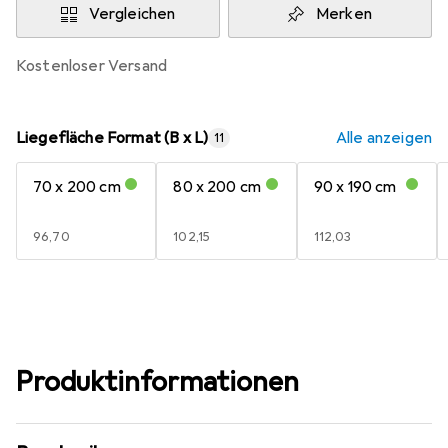
Vergleichen
Merken
kostenloser Versand
Liegefläche Format (B x L)
Alle anzeigen
11
70 x 200 cm
80 x 200 cm
90 x 190 cm
EUR
96,70
EUR
102,15
EUR
112,03
Produktinformationen