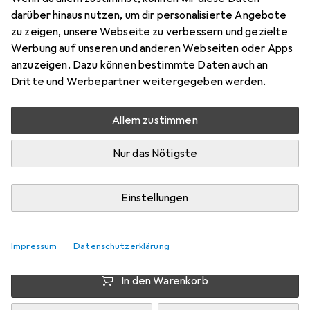
Preis in EUR inkl. MwSt.
darüber hinaus nutzen, um dir personalisierte Angebote
zu zeigen, unsere Webseite zu verbessern und gezielte
EUR
1,92
sparen
Werbung auf unseren und anderen Webseiten oder Apps
Angebot für
EUR
175,58
anzuzeigen. Dazu können bestimmte Daten auch an
Dritte und Werbepartner weitergegeben werden.
Marke
Bewertungen
Mehr von vidaXL
1
Allem zustimmen
Nur das Nötigste
Zwischen Di, 11.8. und Mi, 12.8. geliefert
Mehr als 10 Stück an Lager beim Drittanbieter
Einstellungen
Lieferort angeben für genaue Lieferzeit
i
Angebot von
Full Line
EE
Impressum
Datenschutzerklärung
In den Warenkorb