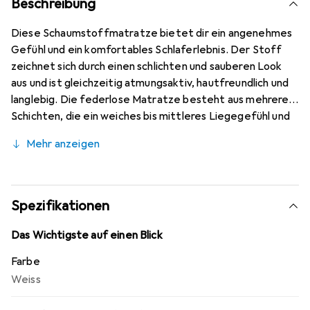
Beschreibung
Diese Schaumstoffmatratze bietet dir ein angenehmes
Gefühl und ein komfortables Schlaferlebnis. Der Stoff
zeichnet sich durch einen schlichten und sauberen Look
aus und ist gleichzeitig atmungsaktiv, hautfreundlich und
langlebig. Die federlose Matratze besteht aus mehreren
Schichten, die ein weiches bis mittleres Liegegefühl und
einen hohen Liegekomfort in allen Schlafpositionen
Mehr anzeigen
bieten. Darüber hinaus absorbiert die Matratze effektiv
Geräusche und Vibrationen, die durch das Hin- und
Herdrehen verursacht werden, und sorgt so für einen
ruhigen und ungestörten Schlaf. Diese doppelseitige
Spezifikationen
Matratze lässt sich umdrehen und auf beiden Seiten
verwenden, was eine längere Lebensdauer ermöglicht, da
Das Wichtigste auf einen Blick
sie regelmässig gedreht und gewendet werden kann. Die
Farbe
Bettmatratze ist mit einem langen Reissverschluss
Weiss
versehen, sodass sich der Bezug zum Reinigen leicht
abnehmen lässt. Der Bezug der Matratze ist bei bis zu 40