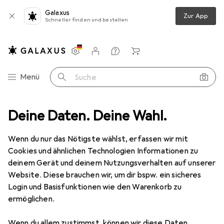
Galaxus
Zur App
Schneller finden und bestellen
Einstellungen
Kundenkonto
Vergleichslisten
Merklisten
Warenkorb
Navigation nach Kategorien
Menü
Suche
Wohnen
Deine Daten. Deine Wahl.
Möbel
Schlafzimmer
Matratze
vidaXL Sofia
Wenn du nur das Nötigste wählst, erfassen wir mit
Cookies und ähnlichen Technologien Informationen zu
8 Bilder
deinem Gerät und deinem Nutzungsverhalten auf unserer
Website. Diese brauchen wir, um dir bspw. ein sicheres
EUR
177,50
Login und Basisfunktionen wie den Warenkorb zu
vidaXL
Sofia
ermöglichen.
Schaumstoffkern, 140 x 200 cm
Wenn du allem zustimmst, können wir diese Daten