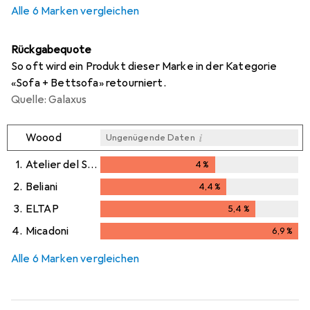
Alle 6 Marken vergleichen
Rückgabequote
So oft wird ein Produkt dieser Marke in der Kategorie
«Sofa + Bettsofa» retourniert.
Quelle: Galaxus
i
Woood
Ungenügende Daten
1.
Atelier del Sofa
4
%
4
%
2.
Beliani
4,4
%
4,4
%
3.
ELTAP
5,4
%
5,4
%
4.
Micadoni
6,9
%
6,9
%
Alle 6 Marken vergleichen