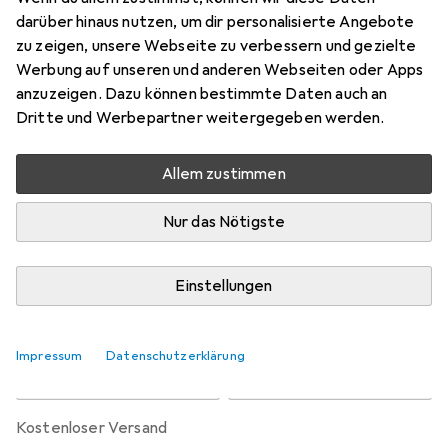
Preis in EUR inkl. MwSt.
darüber hinaus nutzen, um dir personalisierte Angebote
zu zeigen, unsere Webseite zu verbessern und gezielte
Marke
Bewertungen
Werbung auf unseren und anderen Webseiten oder Apps
Mehr von Woood
9
anzuzeigen. Dazu können bestimmte Daten auch an
Dritte und Werbepartner weitergegeben werden.
Zwischen Sa, 5.9. und Fr, 25.9. geliefert
Allem zustimmen
Nur 2 Stück an Lager beim Lieferanten
Benachrichtigen, wenn schneller verfügbar
Nur das Nötigste
Lieferort angeben für genaue Lieferzeit
Einstellungen
In den Warenkorb
Impressum
Datenschutzerklärung
Vergleichen
Merken
kostenloser Versand