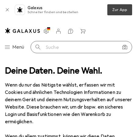
Galaxus
Zur App
Schneller finden und bestellen
Einstellungen
Kundenkonto
Vergleichslisten
Merklisten
Warenkorb
Navigation nach Kategorien
Menü
Suche
en
Deine Daten. Deine Wahl.
Möbel
Wohnzimmer
Sofa + Bettsofa
Woood Rodeo
Wenn du nur das Nötigste wählst, erfassen wir mit
Cookies und ähnlichen Technologien Informationen zu
7 Bilder
deinem Gerät und deinem Nutzungsverhalten auf unserer
Website. Diese brauchen wir, um dir bspw. ein sicheres
EUR
1615,–
Login und Basisfunktionen wie den Warenkorb zu
Woood
Rodeo
ermöglichen.
3-Sitzer
Wenn du allem zustimmst, können wir diese Daten