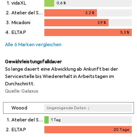
1.
vidaXL
0,6
%
0,6
%
2.
Atelier del Sofa
3,2
%
3,2
%
3.
Micadoni
3,9
%
3,9
%
4.
ELTAP
5,3
%
5,3
%
Alle 6 Marken vergleichen
Gewährleistungsfalldauer
So lange dauert eine Abwicklung ab Ankunft bei der
Servicestelle bis Wiedererhalt in Arbeitstagen im
Durchschnitt.
Quelle: Galaxus
i
Woood
Ungenügende Daten
1.
Atelier del Sofa
1
Tag
1
Tag
2.
ELTAP
20
Tage
i
i
Ungenügende Daten
Ungenügende Daten
20
Tage