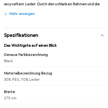
recyceltem Leder. Durch den schlanken Rahmen und die
losen Kissen zeigt sich das Sofa dezent im Wohnzimmer.
Mehr anzeigen
Die Beine sind aus schwarzem Metall. Die Sitzhöhe
beträgt 47 cm, die Sitztiefe 58 cm, die Sitzbreite 205
cm und die Höhe der Armlehnen 72 cm.
Spezifikationen
Das Wichtigste auf einen Blick
Genaue Farbbezeichnung
Black
Materialbezeichnung Bezug
30% PES
,
70% Leder
Breite
275 cm