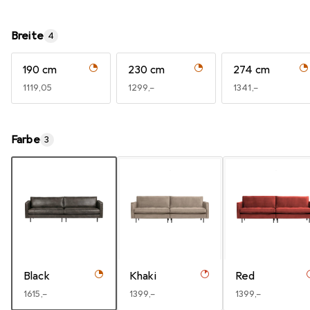
Breite
4
190 cm
230 cm
274 cm
EUR
1119,05
EUR
1299,–
EUR
1341,–
Farbe
3
Black
Khaki
Red
EUR
1615,–
EUR
1399,–
EUR
1399,–