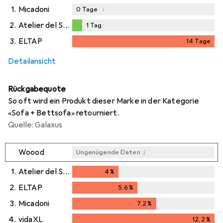
1.
Micadoni
i
0
Tage
2.
Atelier del Sofa
1
Tag
1
Tag
3.
ELTAP
14
Tage
i
Ungenügende Daten
14
Tage
Detailansicht
Rückgabequote
So oft wird ein Produkt dieser Marke in der Kategorie
«Sofa + Bettsofa» retourniert.
Quelle: Galaxus
i
Woood
Ungenügende Daten
1.
Atelier del Sofa
4
%
4
%
2.
ELTAP
5,6
%
5,6
%
3.
Micadoni
7,2
%
7,2
%
4.
vidaXL
12,2
%