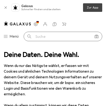
Galaxus
Zur App
Schneller finden und bestellen
Einstellungen
Kundenkonto
Vergleichslisten
Merklisten
Warenkorb
Navigation nach Kategorien
Menü
Suche
en
Deine Daten. Deine Wahl.
Möbel
Wohnzimmer
Sofa + Bettsofa
Woood Rodeo
Wenn du nur das Nötigste wählst, erfassen wir mit
Cookies und ähnlichen Technologien Informationen zu
7 Bilder
deinem Gerät und deinem Nutzungsverhalten auf unserer
Woood
Rodeo
Website. Diese brauchen wir, um dir bspw. ein sicheres
Login und Basisfunktionen wie den Warenkorb zu
3-Sitzer
ermöglichen.
Marke
Bewertungen
Wenn du allem zustimmst, können wir diese Daten