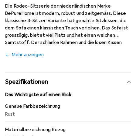
Die Rodeo-Sitzserie der niederländischen Marke
BePureHome ist modern, robust und zeitgemäss. Diese
klassische 3-Sitzer-Variante hat genähte Sitzkissen, die
dem Sofa einen klassischen Touch verleihen. Das Sofa ist
grosszügig, bietet viel Platz und hat einen weichen
Samtstoff. Der schlanke Rahmen und die losen Kissen
lassen das Sofa im Wohnzimmer dezent wirken. Die losen
Mehr anzeigen
Kissen sind nicht umkehrbar. Die 16 cm hohen Beine sind
aus Metall und schwarz lackiert. Die Sitzhöhe beträgt 47
cm, die Sitztiefe 58 cm, die Sitzbreite 251 cm und die
Rückenlehne ist 49 cm hoch. Die Breite der Armlehnen
Spezifikationen
beträgt 12 cm und die Höhe der Armlehnen 70 cm. Der
Rahmen des Sofas besteht aus Massivholz, Spanplatte,
Das Wichtigste auf einen Blick
Hartfaserplatte und Pappe. Die Bank ist im Zickzack
Genaue Farbbezeichnung
aufgehängt. Der Sitz hat eine Schaumstofffüllung
Rust
T3037, einen Standardschaumstoff mit hoher
Haltbarkeit und hohem Sitzkomfort. Die Rückseite hat
Materialbezeichnung Bezug
eine Füllung aus 70% geschnittenem Schaumstoff und