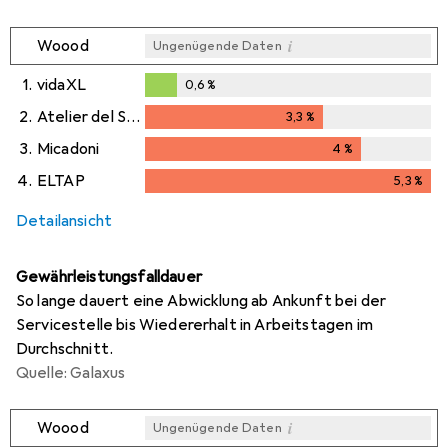
i
Woood
Ungenügende Daten
1.
vidaXL
0,6
%
0,6
%
2.
Atelier del Sofa
3,3
%
3,3
%
3.
Micadoni
4
%
4
%
4.
ELTAP
5,3
%
5,3
%
Detailansicht
Gewährleistungsfalldauer
So lange dauert eine Abwicklung ab Ankunft bei der
Servicestelle bis Wiedererhalt in Arbeitstagen im
Durchschnitt.
Quelle: Galaxus
i
Woood
Ungenügende Daten