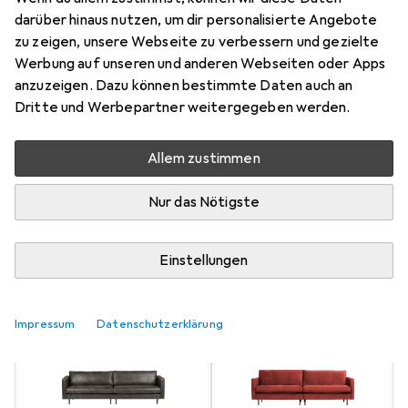
Mehr von Woood
9
darüber hinaus nutzen, um dir personalisierte Angebote
zu zeigen, unsere Webseite zu verbessern und gezielte
Werbung auf unseren und anderen Webseiten oder Apps
Aktuell nicht lieferbar
anzuzeigen. Dazu können bestimmte Daten auch an
Dritte und Werbepartner weitergegeben werden.
Benachrichtigen, wenn lieferbar
Allem zustimmen
Vergleichen
Merken
Nur das Nötigste
i
Kostenloser Versand ab 30,–
Einstellungen
Farbe
2
Impressum
Datenschutzerklärung