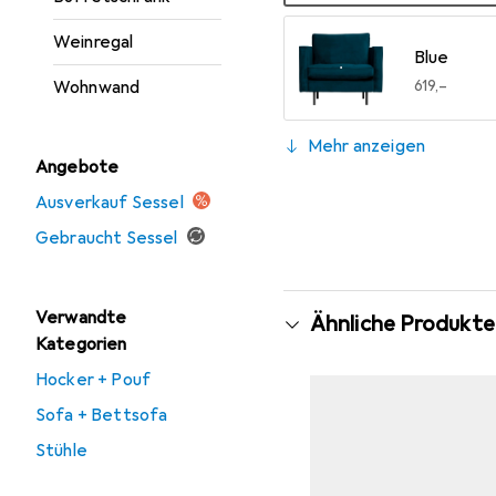
Weinregal
Blue
EUR
619,–
Wohnwand
Mehr anzeigen
Angebote
Brown
EUR
619,–
Ausverkauf Sessel
Dark Sand
Ecru
Green
Khaki
Pistachio
Rust Brow
Teal
EUR
619,–
EUR
619,–
EUR
659,–
EUR
619,–
EUR
619,–
EUR
619,–
EUR
619,–
Gebraucht Sessel
Verwandte
Ähnliche Produkte
Kategorien
Hocker + Pouf
Sofa + Bettsofa
Stühle