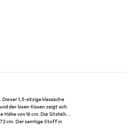
Dieser 1,5-sitzige klassische
nd der losen Kissen zeigt sich
e Höhe von 16 cm. Die Sitzhöhe
 72 cm. Der samtige Stoff in
ebrauch geeignet. Das Gewebe
des Sofas nicht empfehlen.