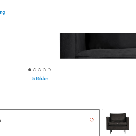
ung
5 Bilder
e