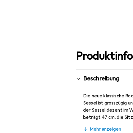
Produktinf
Beschreibung
Die neue klassische Ro
Sessel ist grosszügig u
der Sessel dezent im W
beträgt 47 cm, die Sit
Samt-Optik fühlt sich 
Mehr anzeigen
wurde nicht auf zusätz