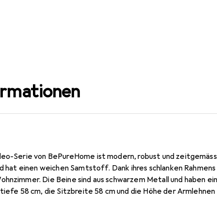
ormationen
deo-Serie von BePureHome ist modern, robust und zeitgemäss. 
nd hat einen weichen Samtstoff. Dank ihres schlanken Rahmens u
ohnzimmer. Die Beine sind aus schwarzem Metall und haben ein
ztiefe 58 cm, die Sitzbreite 58 cm und die Höhe der Armlehnen
weich an, ist von schwerer Qualität und für den intensiven G
liche Behandlungen getestet, weshalb wir eine Imprägnierung 