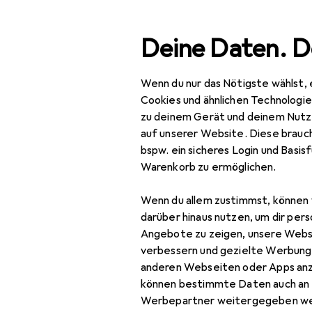
Suche
Deine Daten. D
Wenn du nur das Nötigste wählst, 
Navigation nach Kategorien
Gesamtsortiment
Woh
Gesamtsortiment
Cookies und ähnlichen Technologi
zu deinem Gerät und deinem Nutz
Wohnen
auf unserer Website. Diese brauch
bspw. ein sicheres Login und Basis
Möbel
Warenkorb zu ermöglichen.
Wohnzimmer
Wenn du allem zustimmst, können 
Couchtisch +
darüber hinaus nutzen, um dir pers
Beistelltisch
Angebote zu zeigen, unsere Webs
verbessern und gezielte Werbung
Hocker + Pouf
anderen Webseiten oder Apps an
können bestimmte Daten auch an 
Kommode +
Werbepartner weitergegeben we
Sideboard