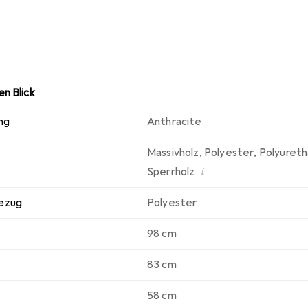
g erachtet wird, geschieht dies auf eigene Gefahr und wir emp
Die klassische Rodeo-Serie besteht aus diesem Sessel, einem 
n Blick
ng
Anthracite
Massivholz
,
Polyester
,
Polyuret
i
Sperrholz
ezug
Polyester
98 cm
83 cm
58 cm