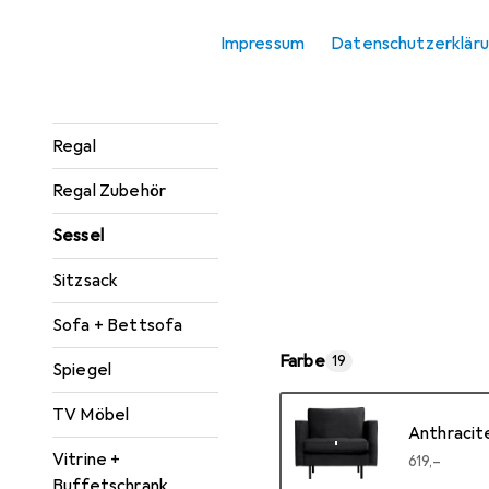
Konsolentisch
Impressum
Datenschutzerklär
Paravent +
Raumteiler
Regal
Regal Zubehör
Sessel
Sitzsack
Sofa + Bettsofa
Farbe
19
Spiegel
TV Möbel
Anthracit
Vitrine +
EUR
619,–
Buffetschrank