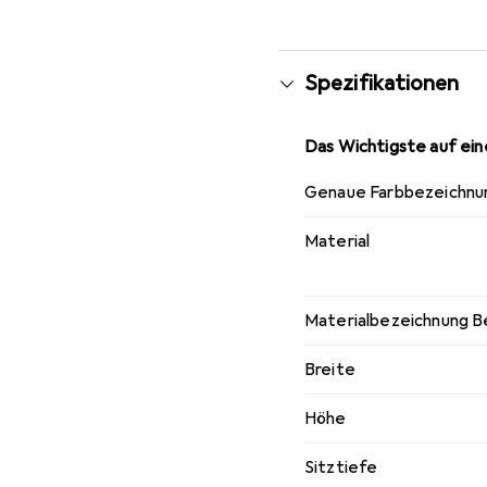
Wenn dies als notwendi
Sichtweite zu testen. 
Sitzer-Sofa.
Spezifikationen
Das Wichtigste auf eine
Genaue Farbbezeichnu
Material
Materialbezeichnung B
Breite
Höhe
Sitztiefe