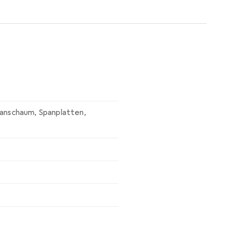
fehlen Ihnen, es ausser
3-Sitzer-Sofa und einem 2,5-
hanschaum
,
Spanplatten
,