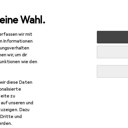
eine Wahl.
erfassen wir mit
nen
Möbel
Wohnzimmer
Sessel
Woood Rodeo
en Informationen
ungsverhalten
en wir, um dir
funktionen wie den
wir diese Daten
onalisierte
eite zu
 auf unseren und
zuzeigen. Dazu
Dritte und
rden.