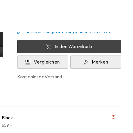
Zwischen Fr, 13.11. und Sa, 5.12. geliefert
Benachrichtigen, wenn schneller verfügbar
Lieferort angeben für genaue Lieferzeit
In den Warenkorb
Vergleichen
Merken
kostenloser Versand
Black
EUR
659,–