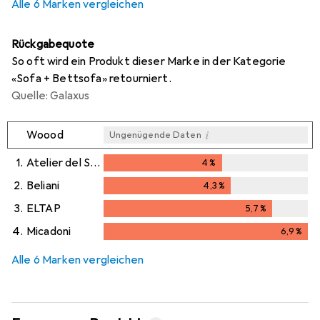
Alle 6 Marken vergleichen
Rückgabequote
So oft wird ein Produkt dieser Marke in der Kategorie
«Sofa + Bettsofa» retourniert.
Quelle: Galaxus
i
Woood
Ungenügende Daten
1.
Atelier del Sofa
4
%
4
%
2.
Beliani
4,3
%
4,3
%
3.
ELTAP
5,7
%
5,7
%
4.
Micadoni
6,9
%
6,9
%
Alle 6 Marken vergleichen