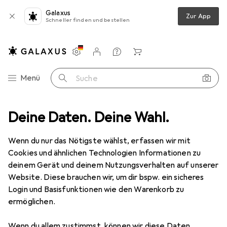
Galaxus
Zur App
Schneller finden und bestellen
Einstellungen
Kundenkonto
Vergleichslisten
Merklisten
Warenkorb
Navigation nach Kategorien
Menü
Suche
en
Deine Daten. Deine Wahl.
Möbel
Wohnzimmer
Sofa + Bettsofa
Woood Rodeo
Wenn du nur das Nötigste wählst, erfassen wir mit
Cookies und ähnlichen Technologien Informationen zu
5 Bilder
deinem Gerät und deinem Nutzungsverhalten auf unserer
Website. Diese brauchen wir, um dir bspw. ein sicheres
EUR
1145,–
Login und Basisfunktionen wie den Warenkorb zu
Woood
Rodeo
ermöglichen.
Preis in EUR inkl. MwSt.
Wenn du allem zustimmst, können wir diese Daten