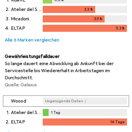
0,6
%
2.
Atelier del Sofa
3,3
%
3,3
%
3.
Micadoni
3,9
%
3,9
%
4.
ELTAP
5,3
%
5,3
%
Alle 6 Marken vergleichen
Gewährleistungsfalldauer
So lange dauert eine Abwicklung ab Ankunft bei der
Servicestelle bis Wiedererhalt in Arbeitstagen im
Durchschnitt.
Quelle: Galaxus
i
Woood
Ungenügende Daten
1.
Atelier del Sofa
1
Tag
1
Tag
2.
ELTAP
14
Tage
i
i
Ungenügende Daten
Ungenügende Daten
14
Tage