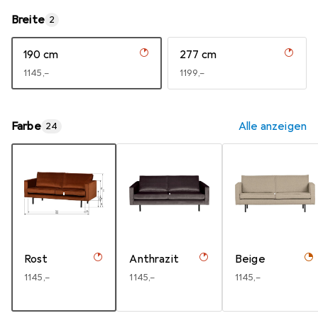
Breite
2
190 cm
277 cm
EUR
1145,–
EUR
1199,–
Farbe
Alle anzeigen
24
Rost
Anthrazit
Beige
EUR
1145,–
EUR
1145,–
EUR
1145,–