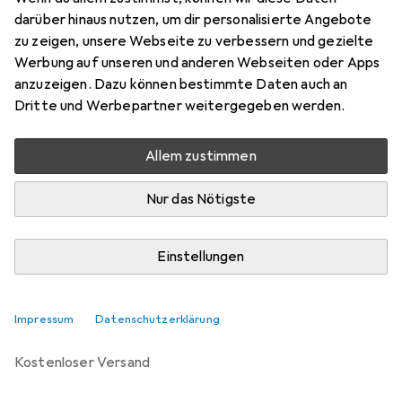
darüber hinaus nutzen, um dir personalisierte Angebote
Marke
Bewertungen
zu zeigen, unsere Webseite zu verbessern und gezielte
Mehr von Woood
9
Werbung auf unseren und anderen Webseiten oder Apps
anzuzeigen. Dazu können bestimmte Daten auch an
Dritte und Werbepartner weitergegeben werden.
Zwischen Sa, 19.9. und Di, 13.10. geliefert
5 Stück bestellt
Allem zustimmen
Benachrichtigen, wenn schneller verfügbar
Nur das Nötigste
Lieferort angeben für genaue Lieferzeit
Einstellungen
In den Warenkorb
Vergleichen
Merken
Impressum
Datenschutzerklärung
kostenloser Versand