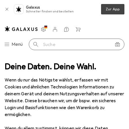
Galaxus
Zur App
Schneller finden und bestellen
Einstellungen
Kundenkonto
Vergleichslisten
Merklisten
Warenkorb
Navigation nach Kategorien
Menü
Suche
Deine Daten. Deine Wahl.
Gesamtsortiment
Ausverkauf
Wohnen
Ordnungshelfer
Ausverkauf Ordnungshelfer
Wenn du nur das Nötigste wählst, erfassen wir mit
Cookies und ähnlichen Technologien Informationen zu
deinem Gerät und deinem Nutzungsverhalten auf unserer
Website. Diese brauchen wir, um dir bspw. ein sicheres
Login und Basisfunktionen wie den Warenkorb zu
ermöglichen.
Wenn du allem zustimmst, können wir diese Daten