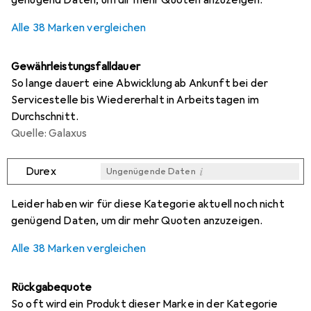
genügend Daten, um dir mehr Quoten anzuzeigen.
Alle 38 Marken vergleichen
Gewährleistungsfalldauer
So lange dauert eine Abwicklung ab Ankunft bei der
Servicestelle bis Wiedererhalt in Arbeitstagen im
Durchschnitt.
Quelle: Galaxus
i
Durex
Ungenügende Daten
i
i
i
i
Ungenügende Daten
Ungenügende Daten
Ungenügende Daten
Ungenügende Daten
Leider haben wir für diese Kategorie aktuell noch nicht
genügend Daten, um dir mehr Quoten anzuzeigen.
Alle 38 Marken vergleichen
Rückgabequote
So oft wird ein Produkt dieser Marke in der Kategorie