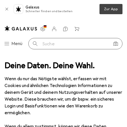
Galaxus
Zur App
Schneller finden und bestellen
Einstellungen
Kundenkonto
Vergleichslisten
Merklisten
Warenkorb
Navigation nach Kategorien
Menü
Suche
otik
Deine Daten. Deine Wahl.
Kondome + Gels
Gleitmittel
Durex Play Perfect Glide
Wenn du nur das Nötigste wählst, erfassen wir mit
Cookies und ähnlichen Technologien Informationen zu
10 Bilder
deinem Gerät und deinem Nutzungsverhalten auf unserer
Durex
Play Perfect Glide
Website. Diese brauchen wir, um dir bspw. ein sicheres
Login und Basisfunktionen wie den Warenkorb zu
250 ml
ermöglichen.
Bewertungen
Wenn du allem zustimmst, können wir diese Daten