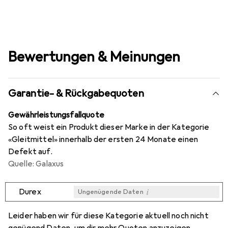
Bewertungen & Meinungen
Garantie- & Rückgabequoten
Gewährleistungsfallquote
So oft weist ein Produkt dieser Marke in der Kategorie
«Gleitmittel» innerhalb der ersten 24 Monate einen
Defekt auf.
Quelle: Galaxus
i
Durex
Ungenügende Daten
i
i
i
i
Ungenügende Daten
Ungenügende Daten
Ungenügende Daten
Ungenügende Daten
Leider haben wir für diese Kategorie aktuell noch nicht