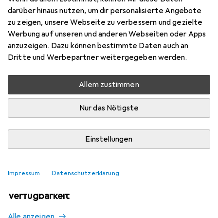
70
darüber hinaus nutzen, um dir personalisierte Angebote
zu zeigen, unsere Webseite zu verbessern und gezielte
Werbung auf unseren und anderen Webseiten oder Apps
Aktuell nicht lieferbar
anzuzeigen. Dazu können bestimmte Daten auch an
Dritte und Werbepartner weitergegeben werden.
Benachrichtigen, wenn lieferbar
Allem zustimmen
Vergleichen
Merken
Nur das Nötigste
i
Kostenloser Versand ab 30,–
Einstellungen
Impressum
Datenschutzerklärung
Ähnliche Produkte mit besserer
Verfügbarkeit
Alle anzeigen