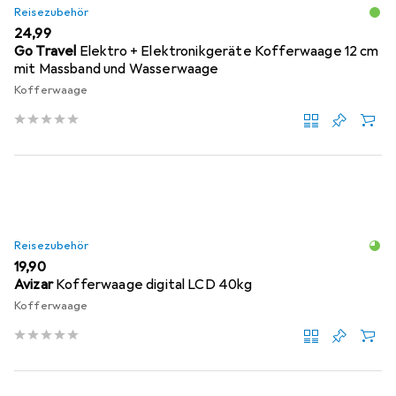
Reisezubehör
EUR
24,99
Go Travel
Elektro + Elektronikgeräte Kofferwaage 12 cm
mit Massband und Wasserwaage
Kofferwaage
Reisezubehör
EUR
19,90
Avizar
Kofferwaage digital LCD 40kg
Kofferwaage