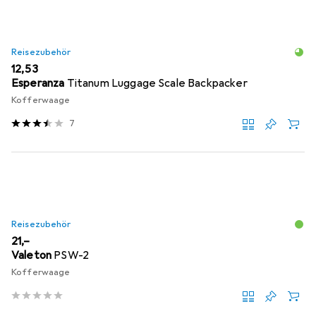
Reisezubehör
EUR
12,53
Esperanza
Titanum Luggage Scale Backpacker
Kofferwaage
7
Reisezubehör
EUR
21,–
Valeton
PSW-2
Kofferwaage