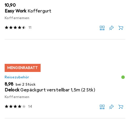
EUR
10,90
Easy Work
Koffergurt
Kofferriemen
11
MENGENRABATT
Reisezubehör
EUR
8,98
bei 2 Stück
Delock
Gepäckgurt verstellbar 1,5m (2 Stk)
Kofferriemen
14