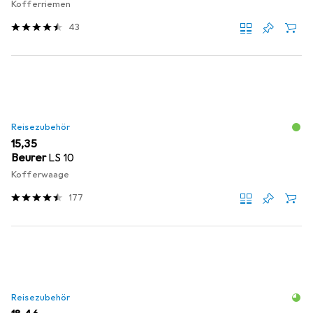
Kofferriemen
43
Reisezubehör
EUR
15,35
Beurer
LS 10
Kofferwaage
177
Reisezubehör