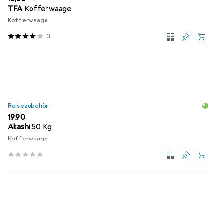
TFA
Kofferwaage
Kofferwaage
3
Reisezubehör
EUR
19,90
Akashi
50 Kg
Kofferwaage