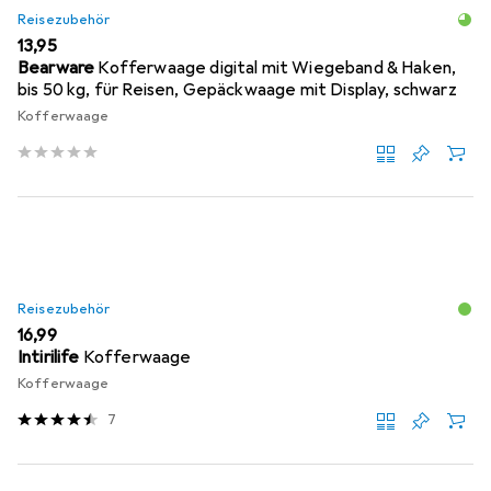
Reisezubehör
EUR
13,95
Bearware
Kofferwaage digital mit Wiegeband & Haken,
bis 50 kg, für Reisen, Gepäckwaage mit Display, schwarz
Kofferwaage
Reisezubehör
EUR
16,99
Intirilife
Kofferwaage
Kofferwaage
7