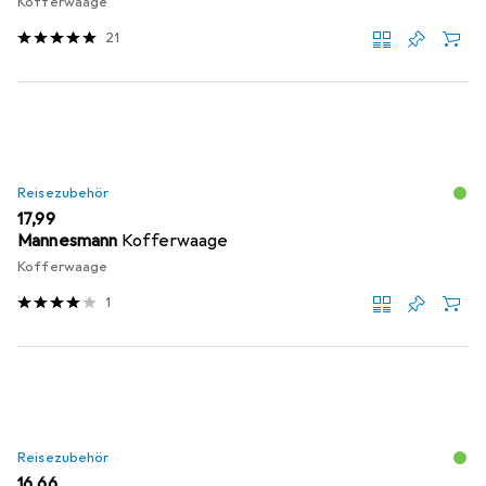
Kofferwaage
21
Reisezubehör
EUR
17,99
Mannesmann
Kofferwaage
Kofferwaage
1
Reisezubehör
EUR
16,66