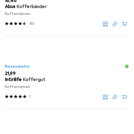
EUR
18,46
Abus
Kofferbänder
Kofferriemen
43
Reisezubehör
EUR
21,99
Intirilife
Koffergut
Kofferriemen
1