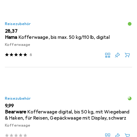
Reisezubehör
EUR
28,37
Hama
Kofferwaage, bis max. 50 kg/110 lb, digital
Kofferwaage
6
Reisezubehör
EUR
9,99
Bearware
Kofferwaage digital, bis 50 kg, mit Wiegeband
& Haken, für Reisen, Gepäckwaage mit Display, schwarz
Kofferwaage