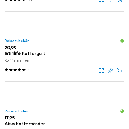
Reisezubehör
EUR
20,99
Intirilife
Koffergurt
Kofferriemen
1
Reisezubehör
EUR
17,95
Abus
Kofferbänder