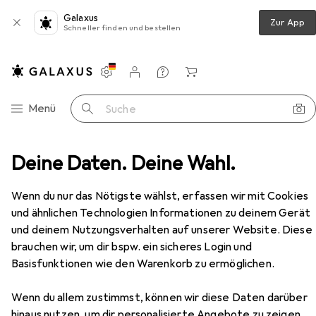
Galaxus
Zur App
Schneller finden und bestellen
Einstellungen
Kundenkonto
Vergleichslisten
Merklisten
Warenkorb
Navigation nach Kategorien
Menü
Suche
ck + Zubehör
Deine Daten. Deine Wahl.
Koffer
American Tourister Air Move
Zubehör
Wenn du nur das Nötigste wählst, erfassen wir mit Cookies
und ähnlichen Technologien Informationen zu deinem Gerät
und deinem Nutzungsverhalten auf unserer Website. Diese
EUR
179,–
brauchen wir, um dir bspw. ein sicheres Login und
American Tourister
Air Move
Basisfunktionen wie den Warenkorb zu ermöglichen.
61 l
Wenn du allem zustimmst, können wir diese Daten darüber
hinaus nutzen, um dir personalisierte Angebote zu zeigen,