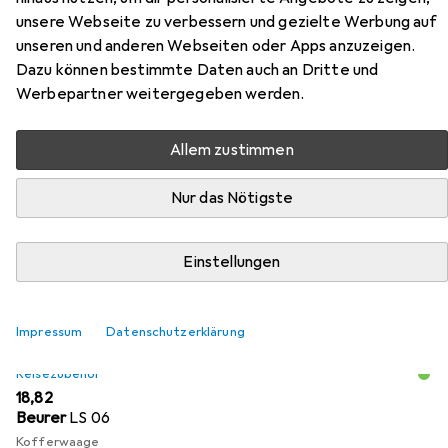
unsere Webseite zu verbessern und gezielte Werbung auf
unseren und anderen Webseiten oder Apps anzuzeigen.
Dazu können bestimmte Daten auch an Dritte und
Zubehör für American Tourister
Werbepartner weitergegeben werden.
Air Move
Allem zustimmen
Hier findest du passendes Zubehör zum Produkt
American Tourister Air Move aus der Kategorie
Nur das Nötigste
Reisezubehör.
Relevanz
Einstellungen
Produktliste
Impressum
Datenschutzerklärung
Reisezubehör
EUR
18,82
Beurer
LS 06
Kofferwaage