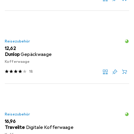
Reisezubehör
EUR
12,62
Dunlop
Gepäckwaage
Kofferwaage
18
Reisezubehör
EUR
16,96
Travelite
Digitale Kofferwaage