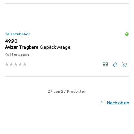
Reisezubehör
EUR
49,90
Avizar
Tragbare Gepäckwaage
Kofferwaage
27 von 27 Produkten
Nach oben