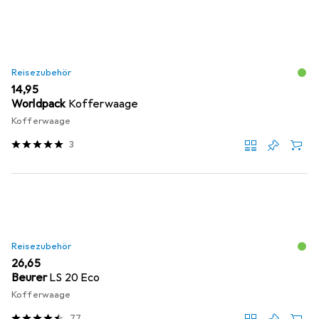
Reisezubehör
EUR
14,95
Worldpack
Kofferwaage
Kofferwaage
3
Reisezubehör
EUR
26,65
Beurer
LS 20 Eco
Kofferwaage
77