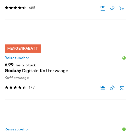
685
MENGENRABATT
Reisezubehör
EUR
6,99
bei 2 Stück
Goobay
Digitale Kofferwaage
Kofferwaage
177
Reisezubehör