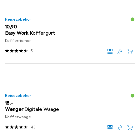
Reisezubehör
EUR
10,90
Easy Work
Koffergurt
Kofferriemen
5
Reisezubehör
EUR
18,–
Wenger
Digitale Waage
Kofferwaage
43