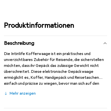
Produktinformationen
Beschreibung
Die Intirilife Kofferwaage ist ein praktisches und
unverzichtbares Zubehör für Reisende, die sicherstellen
möchten, dass ihr Gepäck das zulässige Gewicht nicht
überschreitet. Diese elektronische Gepäckwaage
ermöglicht es, Koffer, Handgepäck und Reisetaschen
einfach und präzise zu wiegen, bevor man sich auf den
Weg zum Flughafen macht. Mit einem gut lesbaren LCD-
Mehr anzeigen
Display und einer ergonomischen T-Form ist die
Handhabung der Waage komfortabel und
benutzerfreundlich. Die robuste Konstruktion mit einem