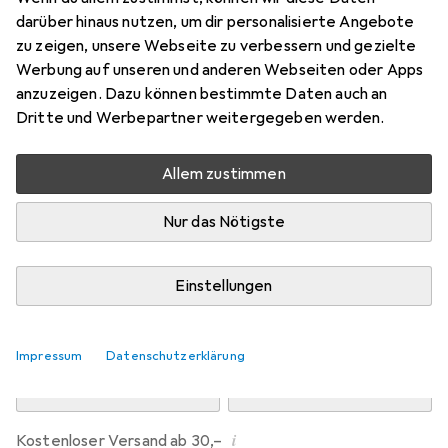
Preis in EUR inkl. MwSt.
darüber hinaus nutzen, um dir personalisierte Angebote
zu zeigen, unsere Webseite zu verbessern und gezielte
Marke
Bewertungen
Werbung auf unseren und anderen Webseiten oder Apps
Mehr von Intirilife
7
anzuzeigen. Dazu können bestimmte Daten auch an
Dritte und Werbepartner weitergegeben werden.
Zwischen Mi, 12.8. und Do, 13.8. geliefert
Allem zustimmen
Mehr als 10 Stück an Lager beim Drittanbieter
Lieferort angeben für genaue Lieferzeit
Nur das Nötigste
i
Angebot von
Cadorabo-Shop
DE
Einstellungen
In den Warenkorb
Impressum
Datenschutzerklärung
Vergleichen
Merken
i
Kostenloser Versand ab 30,–