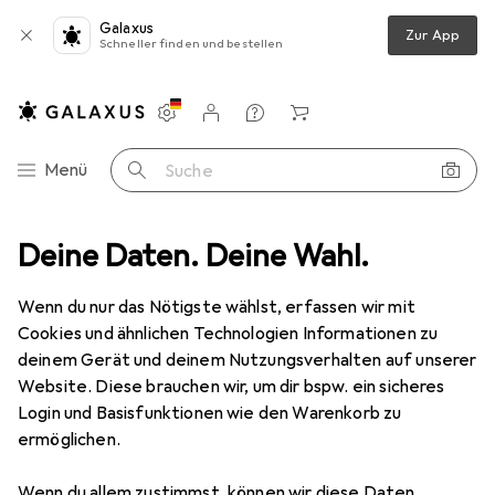
Galaxus
Zur App
Schneller finden und bestellen
Einstellungen
Kundenkonto
Vergleichslisten
Merklisten
Warenkorb
Navigation nach Kategorien
Menü
Suche
Reisegepäck + Zubehör
Deine Daten. Deine Wahl.
Reisezubehör
Intirilife Kofferwaage
Wenn du nur das Nötigste wählst, erfassen wir mit
Cookies und ähnlichen Technologien Informationen zu
12 Bilder
deinem Gerät und deinem Nutzungsverhalten auf unserer
Website. Diese brauchen wir, um dir bspw. ein sicheres
EUR
16,99
Login und Basisfunktionen wie den Warenkorb zu
Intirilife
Kofferwaage
ermöglichen.
Kofferwaage
Wenn du allem zustimmst, können wir diese Daten