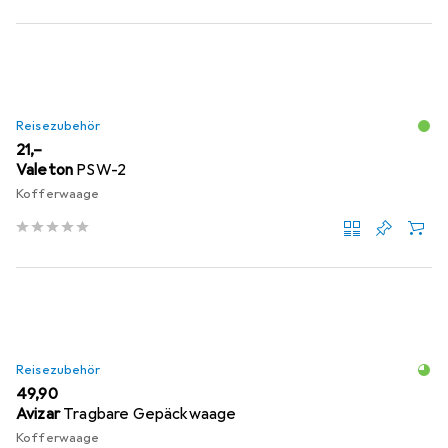
Reisezubehör
EUR
21,–
Valeton
PSW-2
Kofferwaage
Reisezubehör
EUR
49,90
Avizar
Tragbare Gepäckwaage
Kofferwaage