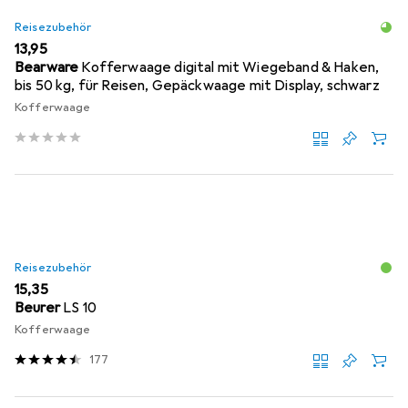
Reisezubehör
EUR
13,95
Bearware
Kofferwaage digital mit Wiegeband & Haken,
bis 50 kg, für Reisen, Gepäckwaage mit Display, schwarz
Kofferwaage
Reisezubehör
EUR
15,35
Beurer
LS 10
Kofferwaage
177