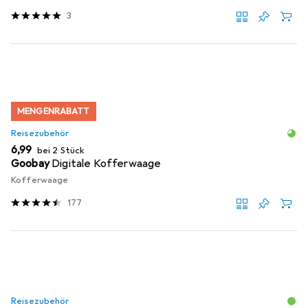
3
MENGENRABATT
Reisezubehör
EUR
6,99
bei 2 Stück
Goobay
Digitale Kofferwaage
Kofferwaage
177
Reisezubehör