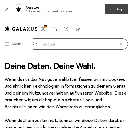
Galaxus
Zur App
Schneller finden und bestellen
Einstellungen
Kundenkonto
Vergleichslisten
Merklisten
Warenkorb
Navigation nach Kategorien
Menü
Suche
+ Zubehör
Deine Daten. Deine Wahl.
Koffer
American Tourister Urban Track
Zubehör
Wenn du nur das Nötigste wählst, erfassen wir mit Cookies
und ähnlichen Technologien Informationen zu deinem Gerät
und deinem Nutzungsverhalten auf unserer Website. Diese
brauchen wir, um dir bspw. ein sicheres Login und
EUR
89,96
Basisfunktionen wie den Warenkorb zu ermöglichen.
American Tourister
Urban Track
55 l
Wenn du allem zustimmst, können wir diese Daten darüber
hinaus nutzen, um dir personalisierte Angebote zu zeigen,