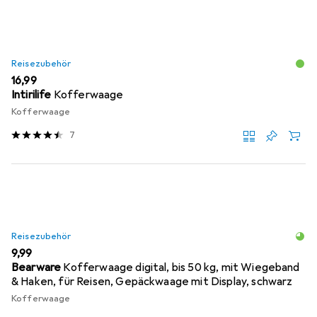
Reisezubehör
EUR
16,99
Intirilife
Kofferwaage
Kofferwaage
7
Reisezubehör
EUR
9,99
Bearware
Kofferwaage digital, bis 50 kg, mit Wiegeband
& Haken, für Reisen, Gepäckwaage mit Display, schwarz
Kofferwaage