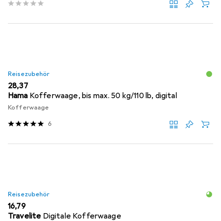
Reisezubehör
EUR
28,37
Hama
Kofferwaage, bis max. 50 kg/110 lb, digital
Kofferwaage
6
Reisezubehör
EUR
16,79
Travelite
Digitale Kofferwaage