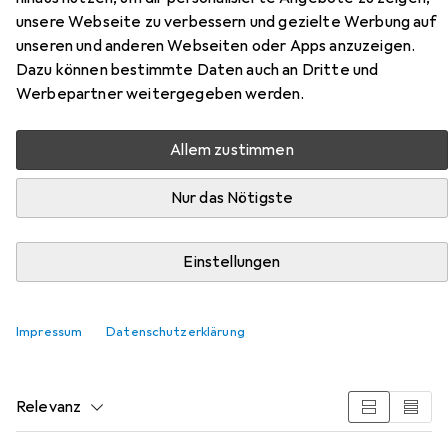
unsere Webseite zu verbessern und gezielte Werbung auf
unseren und anderen Webseiten oder Apps anzuzeigen.
Dazu können bestimmte Daten auch an Dritte und
Werbepartner weitergegeben werden.
Zubehör für American Tourister
Allem zustimmen
Urban Track
Nur das Nötigste
Hier findest du passendes Zubehör zum Produkt
American Tourister Urban Track aus den Kategorien
Einstellungen
Tracker und Reisezubehör.
Impressum
Datenschutzerklärung
Beliebt
Tracker
Reisezubehör
Relevanz
Produktliste