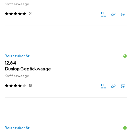
Kofferwaage
21
Reisezubehör
EUR
12,64
Dunlop
Gepäckwaage
Kofferwaage
18
Reisezubehör