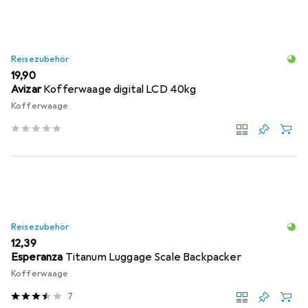
Reisezubehör
EUR
19,90
Avizar
Kofferwaage digital LCD 40kg
Kofferwaage
Reisezubehör
EUR
12,39
Esperanza
Titanum Luggage Scale Backpacker
Kofferwaage
7