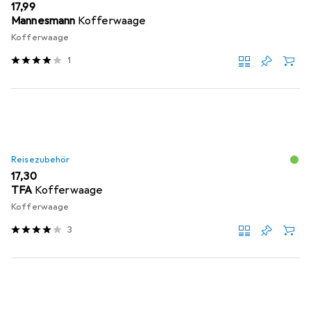
EUR
17,99
Mannesmann
Kofferwaage
Kofferwaage
1
Reisezubehör
EUR
17,30
TFA
Kofferwaage
Kofferwaage
3