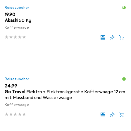
Reisezubehör
EUR
19,90
Akashi
50 Kg
Kofferwaage
Reisezubehör
EUR
24,99
Go Travel
Elektro + Elektronikgeräte Kofferwaage 12 cm
mit Massband und Wasserwaage
Kofferwaage