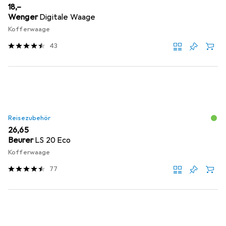
EUR
18,–
Wenger
Digitale Waage
Kofferwaage
43
Reisezubehör
EUR
26,65
Beurer
LS 20 Eco
Kofferwaage
77