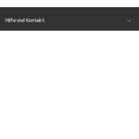
Hilfe und Kontakt
Service
Über Uns
Rückgabe
Soziale Medien
Stellenangebote
Preise
Alle Preise in EUR inkl. MwSt., zzgl.
Versandkosten
bei Bestellungen
unter
30,–