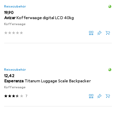
Reisezubehör
EUR
19,90
Avizar
Kofferwaage digital LCD 40kg
Kofferwaage
Reisezubehör
EUR
12,42
Esperanza
Titanum Luggage Scale Backpacker
Kofferwaage
7