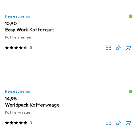
Reisezubehör
EUR
10,90
Easy Work
Koffergurt
Kofferriemen
5
Reisezubehör
EUR
14,95
Worldpack
Kofferwaage
Kofferwaage
3