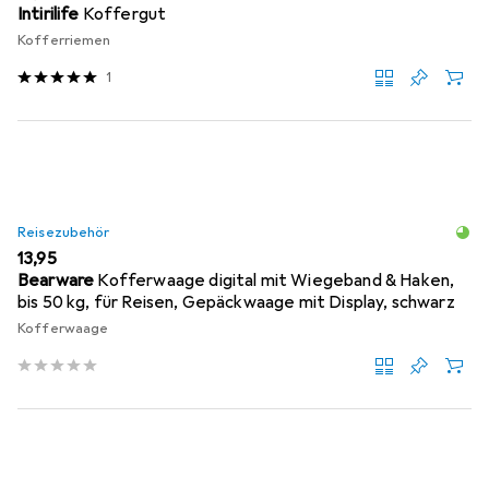
Intirilife
Koffergut
Kofferriemen
1
Reisezubehör
EUR
13,95
Bearware
Kofferwaage digital mit Wiegeband & Haken,
bis 50 kg, für Reisen, Gepäckwaage mit Display, schwarz
Kofferwaage