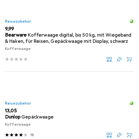
Reisezubehör
EUR
9,99
Bearware
Kofferwaage digital, bis 50 kg, mit Wiegeband
& Haken, für Reisen, Gepäckwaage mit Display, schwarz
Kofferwaage
Reisezubehör
EUR
13,05
Dunlop
Gepäckwaage
Kofferwaage
18