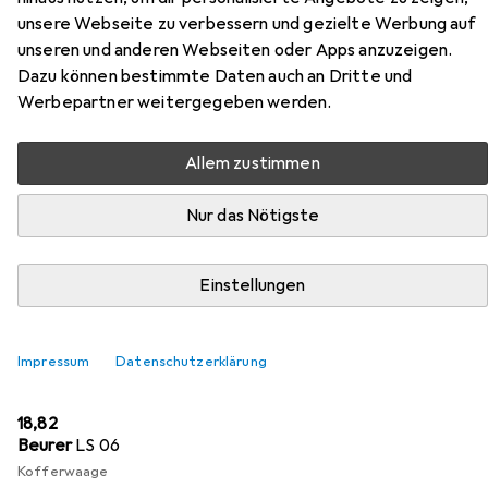
unsere Webseite zu verbessern und gezielte Werbung auf
unseren und anderen Webseiten oder Apps anzuzeigen.
Zubehör für Brics BY Ulisse 4-
Dazu können bestimmte Daten auch an Dritte und
Werbepartner weitergegeben werden.
Rollen Trolley 71 cm
Allem zustimmen
Hier findest du passendes Zubehör zum Produkt Brics BY
Ulisse 4-Rollen Trolley 71 cm aus der Kategorie
Nur das Nötigste
Reisezubehör.
Relevanz
Einstellungen
Produktliste
Impressum
Datenschutzerklärung
Reisezubehör
EUR
18,82
Beurer
LS 06
Kofferwaage