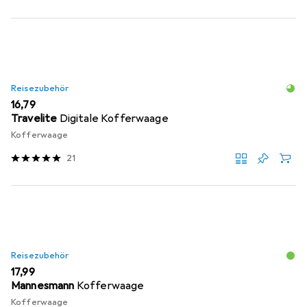
Reisezubehör
EUR
16,79
Travelite
Digitale Kofferwaage
Kofferwaage
21
Reisezubehör
EUR
17,99
Mannesmann
Kofferwaage
Kofferwaage