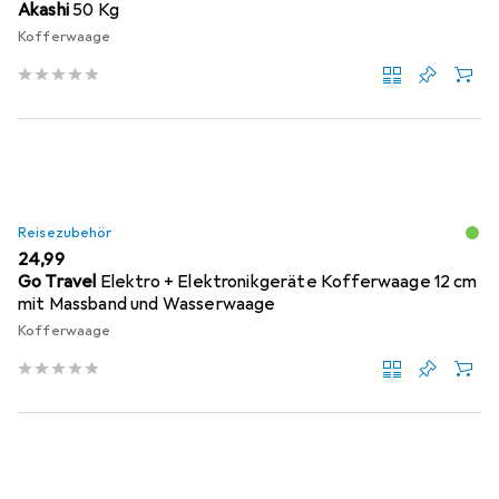
Akashi
50 Kg
Kofferwaage
Reisezubehör
EUR
24,99
Go Travel
Elektro + Elektronikgeräte Kofferwaage 12 cm
mit Massband und Wasserwaage
Kofferwaage