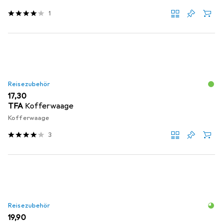
1
Reisezubehör
EUR
17,30
TFA
Kofferwaage
Kofferwaage
3
Reisezubehör
EUR
19,90