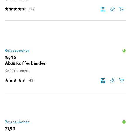
177
Reisezubehör
EUR
18,46
Abus
Kofferbänder
Kofferriemen
43
Reisezubehör
EUR
21,99