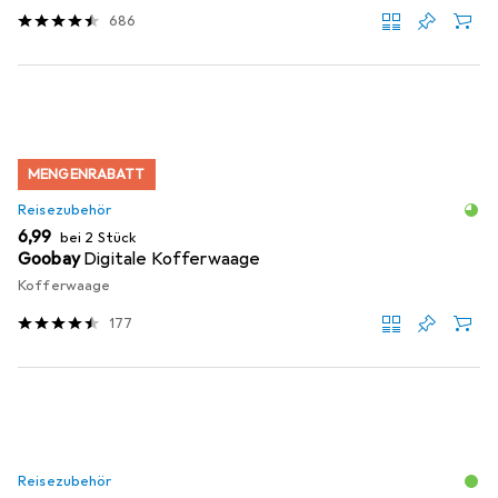
686
MENGENRABATT
Reisezubehör
EUR
6,99
bei 2 Stück
Goobay
Digitale Kofferwaage
Kofferwaage
177
Reisezubehör