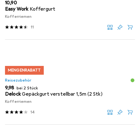
EUR
10,90
Easy Work
Koffergurt
Kofferriemen
11
MENGENRABATT
Reisezubehör
EUR
9,98
bei 2 Stück
Delock
Gepäckgurt verstellbar 1,5m (2 Stk)
Kofferriemen
14