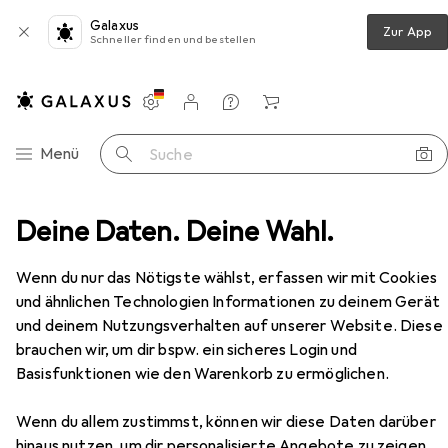
Galaxus
Zur App
Schneller finden und bestellen
Einstellungen
Kundenkonto
Vergleichslisten
Merklisten
Warenkorb
Navigation nach Kategorien
Menü
Suche
ehör
Deine Daten. Deine Wahl.
Koffer
Brics BY Ulisse 4-Rollen Trolley 71 cm
Zubehör
Wenn du nur das Nötigste wählst, erfassen wir mit Cookies
und ähnlichen Technologien Informationen zu deinem Gerät
und deinem Nutzungsverhalten auf unserer Website. Diese
EUR
215,–
Brics
BY Ulisse 4-Rollen Trolley 71 cm
brauchen wir, um dir bspw. ein sicheres Login und
88 l
Basisfunktionen wie den Warenkorb zu ermöglichen.
Wenn du allem zustimmst, können wir diese Daten darüber
hinaus nutzen, um dir personalisierte Angebote zu zeigen,