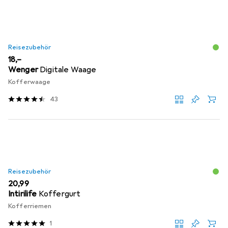
Reisezubehör
EUR
18,–
Wenger
Digitale Waage
Kofferwaage
43
Reisezubehör
EUR
20,99
Intirilife
Koffergurt
Kofferriemen
1