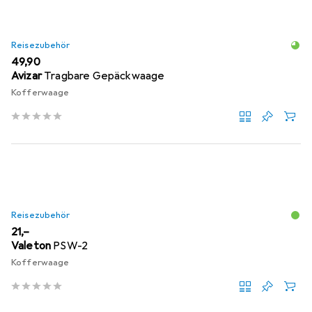
Reisezubehör
EUR
49,90
Avizar
Tragbare Gepäckwaage
Kofferwaage
Reisezubehör
EUR
21,–
Valeton
PSW-2
Kofferwaage