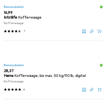
Reisezubehör
EUR
16,99
Intirilife
Kofferwaage
Kofferwaage
7
Reisezubehör
EUR
28,37
Hama
Kofferwaage, bis max. 50 kg/110 lb, digital
Kofferwaage
6