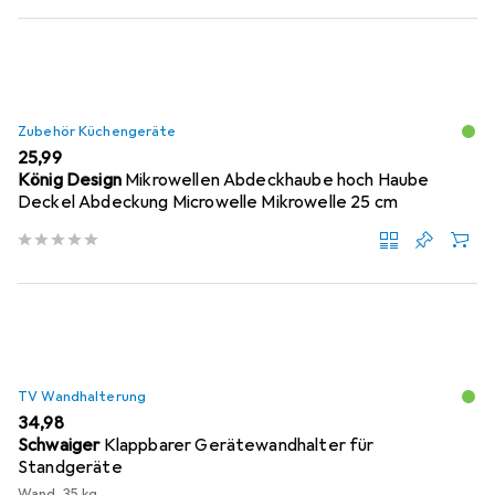
Zubehör Küchengeräte
EUR
25,99
König Design
Mikrowellen Abdeckhaube hoch Haube
Deckel Abdeckung Microwelle Mikrowelle 25 cm
TV Wandhalterung
EUR
34,98
Schwaiger
Klappbarer Gerätewandhalter für
Standgeräte
Wand, 35 kg