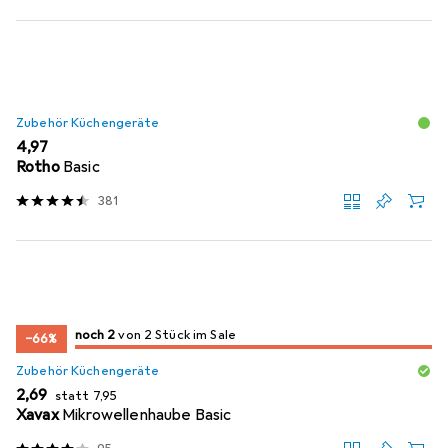
Zubehör Küchengeräte
EUR
4,97
Rotho
Basic
381
2
2
noch 2
/ 2
/ 2 im Sale
von 2 Stück im Sale
−66%
Zubehör Küchengeräte
EUR
EUR
2,69
statt
7,95
Xavax
Mikrowellenhaube Basic