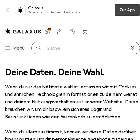
Galaxus
Zur App
Schneller finden und bestellen
Einstellungen
Kundenkonto
Vergleichslisten
Merklisten
Warenkorb
Navigation nach Kategorien
Menü
Suche
epäck + Zubehör
Deine Daten. Deine Wahl.
Koffer
Hedgren Stripe Nest Set
Zubehör
Wenn du nur das Nötigste wählst, erfassen wir mit Cookies
und ähnlichen Technologien Informationen zu deinem Gerät
EUR
449,–
und deinem Nutzungsverhalten auf unserer Website. Diese
Hedgren
Stripe Nest Set
brauchen wir, um dir bspw. ein sicheres Login und
105.30 l
Basisfunktionen wie den Warenkorb zu ermöglichen.
Wenn du allem zustimmst, können wir diese Daten darüber
hinaus nutzen, um dir personalisierte Angebote zu zeigen,