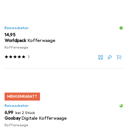
Reisezubehör
EUR
14,95
Worldpack
Kofferwaage
Kofferwaage
3
MENGENRABATT
Reisezubehör
EUR
6,99
bei 2 Stück
Goobay
Digitale Kofferwaage
Kofferwaage