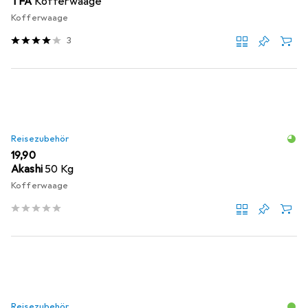
TFA
Kofferwaage
Kofferwaage
3
Reisezubehör
EUR
19,90
Akashi
50 Kg
Kofferwaage
Reisezubehör