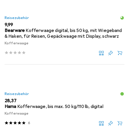
Reisezubehör
EUR
9,99
Bearware
Kofferwaage digital, bis 50 kg, mit Wiegeband
& Haken, für Reisen, Gepäckwaage mit Display, schwarz
Kofferwaage
Reisezubehör
EUR
28,37
Hama
Kofferwaage, bis max. 50 kg/110 lb, digital
Kofferwaage
6