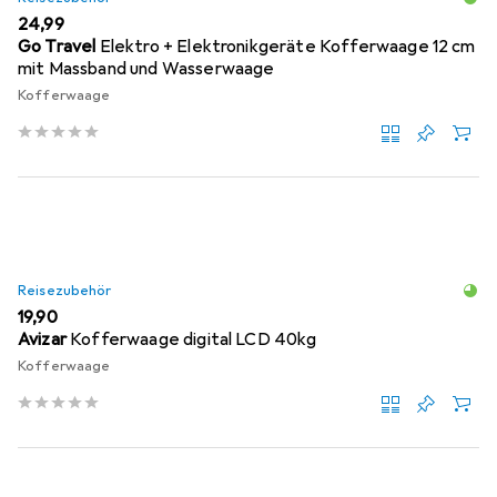
EUR
24,99
Go Travel
Elektro + Elektronikgeräte Kofferwaage 12 cm
mit Massband und Wasserwaage
Kofferwaage
Reisezubehör
EUR
19,90
Avizar
Kofferwaage digital LCD 40kg
Kofferwaage