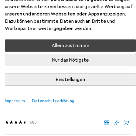
unsere Webseite zu verbessern und gezielte Werbung auf
Zubehör für Hedgren Stripe Nest
unseren und anderen Webseiten oder Apps anzuzeigen.
Set
Dazu können bestimmte Daten auch an Dritte und
Werbepartner weitergegeben werden.
Hier findest du passendes Zubehör zum Produkt Hedgren
Stripe Nest Set aus der Kategorie Reisezubehör.
Allem zustimmen
Relevanz
Nur das Nötigste
Produktliste
Einstellungen
Reisezubehör
EUR
18,82
Impressum
Datenschutzerklärung
Beurer
LS 06
Kofferwaage
685