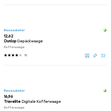
Reisezubehör
EUR
12,62
Dunlop
Gepäckwaage
Kofferwaage
18
Reisezubehör
EUR
16,96
Travelite
Digitale Kofferwaage
Kofferwaage