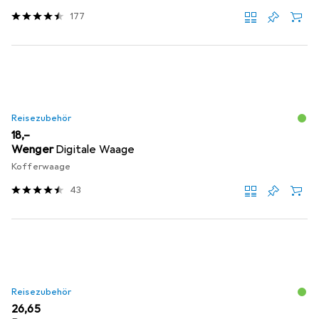
177
Reisezubehör
EUR
18,–
Wenger
Digitale Waage
Kofferwaage
43
Reisezubehör
EUR
26,65