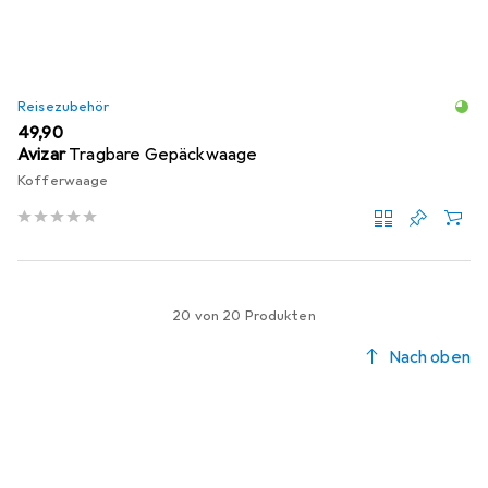
Reisezubehör
EUR
49,90
Avizar
Tragbare Gepäckwaage
Kofferwaage
20 von 20 Produkten
Nach oben