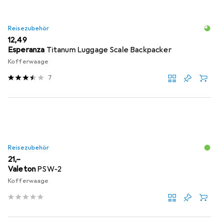
Reisezubehör
EUR
12,49
Esperanza
Titanum Luggage Scale Backpacker
Kofferwaage
7
Reisezubehör
EUR
21,–
Valeton
PSW-2
Kofferwaage