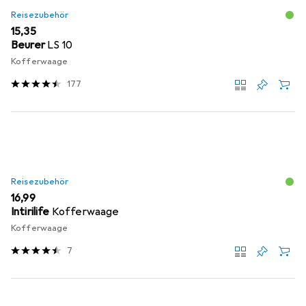
Reisezubehör
EUR
15,35
Beurer
LS 10
Kofferwaage
177
Reisezubehör
EUR
16,99
Intirilife
Kofferwaage
Kofferwaage
7