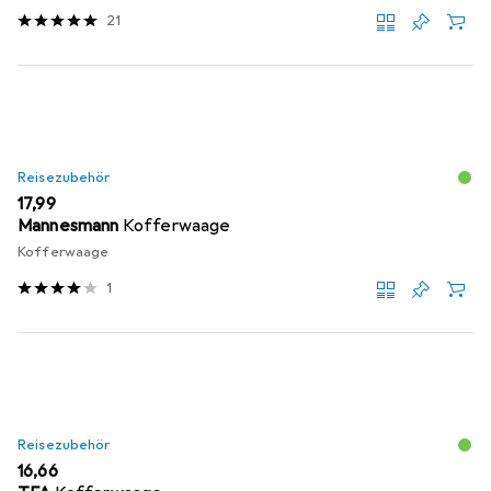
21
Reisezubehör
EUR
17,99
Mannesmann
Kofferwaage
Kofferwaage
1
Reisezubehör
EUR
16,66