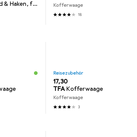
 & Haken, für
Kofferwaage
 mit Display,
18
Reisezubehör
EUR
17,30
waage
TFA
Kofferwaage
Kofferwaage
3