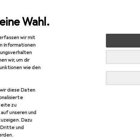
eine Wahl.
erfassen wir mit
halt
Reisegepäck + Zubehör
Koffer
Heys Fashion R
en Informationen
ungsverhalten
en wir, um dir
R
0,–
funktionen wie den
ys
Fashion Ride-On - Aufsitzgepäck Königliche K
wir diese Daten
onalisierte
eite zu
 auf unseren und
 Heys Fashion Ride-On - Auf
zuzeigen. Dazu
Dritte und
rden.