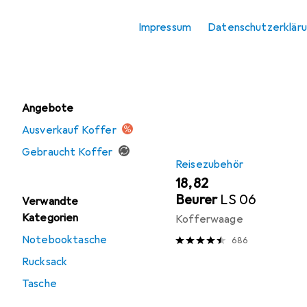
Reisezubehör
Hier findest du passendes
Impressum
Datenschutzerklär
Schlafmaske
Sortieren nach
:
Relevanz
Tasche
Produktliste
Angebote
Ausverkauf Koffer
Gebraucht Koffer
Reisezubehör
EUR
18,82
Beurer
LS 06
Verwandte
Kategorien
Kofferwaage
Notebooktasche
686
Rucksack
Tasche