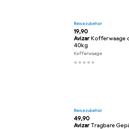
Reisezubehör
EUR
19,90
Avizar
Kofferwaage d
40kg
Kofferwaage
Reisezubehör
EUR
49,90
Avizar
Tragbare Gep