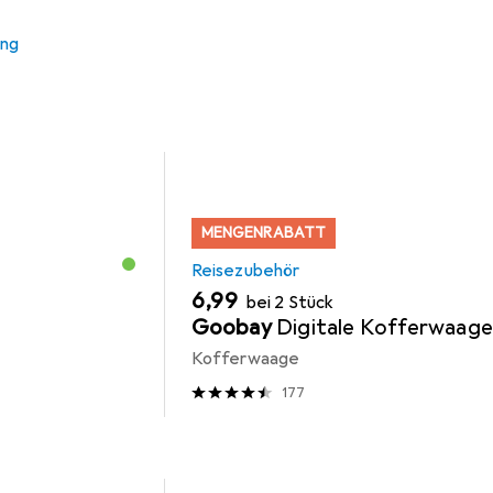
 Zubehör zum Produkt Heys Fashion Ride-On - Aufsitzgepäck K
ung
MENGENRABATT
Reisezubehör
EUR
6,99
bei 2 Stück
Goobay
Digitale Kofferwaag
Kofferwaage
177