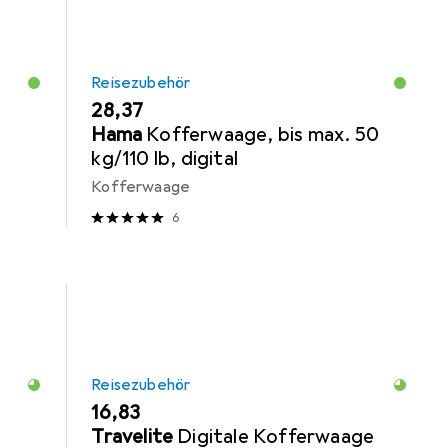
Reisezubehör
EUR
28,37
Hama
Kofferwaage, bis max. 50
kg/110 lb, digital
Kofferwaage
6
Reisezubehör
EUR
16,83
Travelite
Digitale Kofferwaage