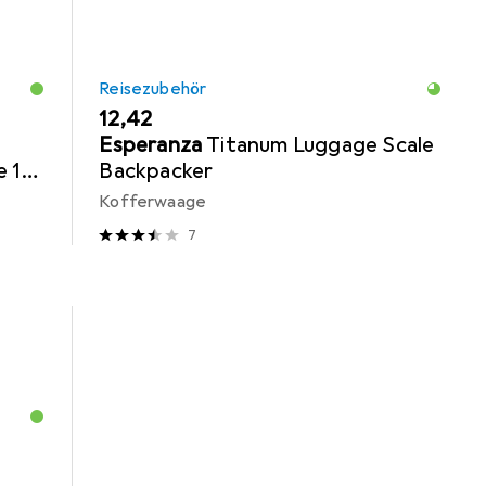
Reisezubehör
EUR
12,42
Esperanza
Titanum Luggage Scale
e 12
Backpacker
Kofferwaage
7