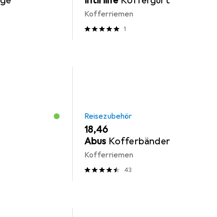
age
Intirilife
Koffergurt
Kofferriemen
1
Reisezubehör
EUR
18,46
Abus
Kofferbänder
Kofferriemen
43