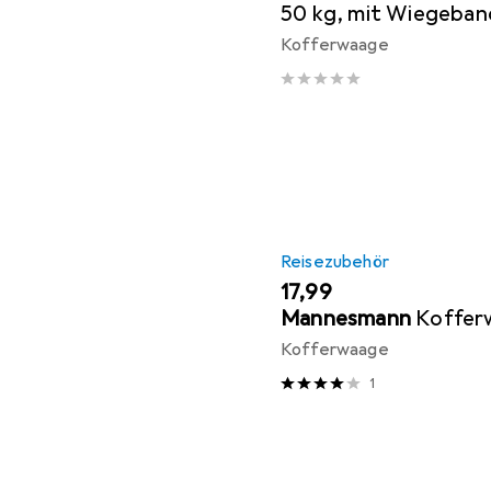
50 kg, mit Wiegeband
Reisen, Gepäckwaage
Kofferwaage
schwarz
Reisezubehör
EUR
17,99
Mannesmann
Koffer
Kofferwaage
1