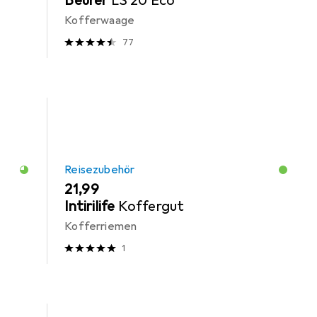
Beurer
LS 20 Eco
Kofferwaage
77
Reisezubehör
EUR
21,99
Intirilife
Koffergut
Kofferriemen
1