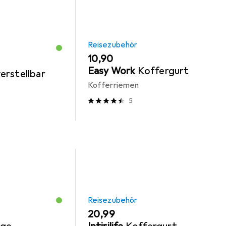
Reisezubehör
EUR
10,90
Easy Work
Koffergurt
erstellbar
Kofferriemen
5
Reisezubehör
EUR
20,99