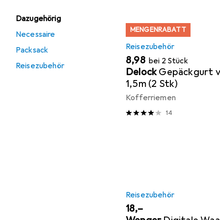
Dazugehörig
MENGENRABATT
Necessaire
Reisezubehör
Packsack
EUR
8,98
bei 2 Stück
Reisezubehör
Delock
Gepäckgurt v
1,5m (2 Stk)
Kofferriemen
14
Reisezubehör
EUR
18,–