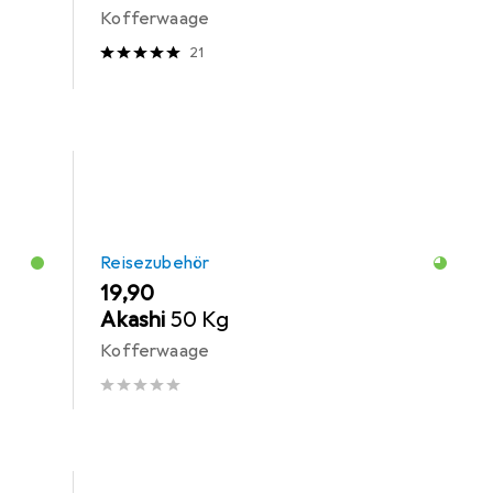
Kofferwaage
21
Reisezubehör
EUR
19,90
Akashi
50 Kg
Kofferwaage