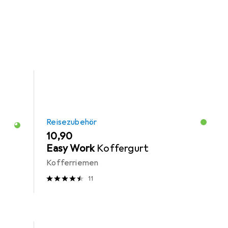
önigliche Kutsche aus der Kategorie Reisezubehör.
Reisezubehör
EUR
10,90
Easy Work
Koffergurt
e
Kofferriemen
11