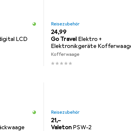
Reisezubehör
EUR
24,99
igital LCD
Go Travel
Elektro +
Elektronikgeräte Kofferwaag
cm mit Massband und
Kofferwaage
Wasserwaage
Reisezubehör
EUR
21,–
äckwaage
Valeton
PSW-2