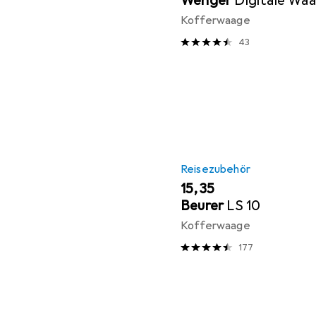
Wenger
Digitale Wa
Kofferwaage
43
Reisezubehör
EUR
15,35
Beurer
LS 10
Kofferwaage
177