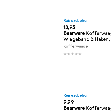
Reisezubehör
EUR
13,95
Bearware
Kofferwaag
Wiegeband & Haken, b
Reisen, Gepäckwaage
Kofferwaage
schwarz
Reisezubehör
EUR
9,99
Bearware
Kofferwaage