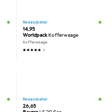
Reisezubehör
EUR
14,95
Worldpack
Kofferwaage
Kofferwaage
3
Reisezubehör
EUR
26,65