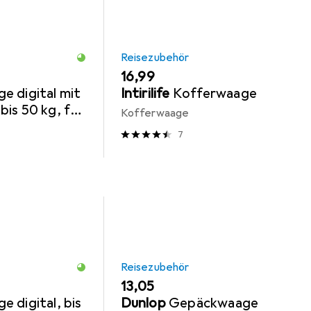
Reisezubehör
EUR
16,99
e digital mit
Intirilife
Kofferwaage
is 50 kg, für
Kofferwaage
 mit Display,
7
Reisezubehör
EUR
13,05
 digital, bis
Dunlop
Gepäckwaage