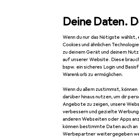
Suche
Deine Daten. D
Wenn du nur das Nötigste wählst, 
Navigation nach Kategorien
Gesamtsortiment
Haus
Gesamtsortiment
Cookies und ähnlichen Technologi
zu deinem Gerät und deinem Nutz
Haushalt
auf unserer Website. Diese brauch
EU
10
bspw. ein sicheres Login und Basis
Reisegepäck +
He
Warenkorb zu ermöglichen.
Zubehör
25 l
Koffer
Wenn du allem zustimmst, können 
darüber hinaus nutzen, um dir pers
Necessaire
Angebote zu zeigen, unsere Webs
verbessern und gezielte Werbung
Packsack
Zubehör für
anderen Webseiten oder Apps an
können bestimmte Daten auch an 
Reisehandtuch
Kutsche
Werbepartner weitergegeben we