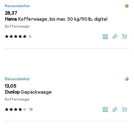
Reisezubehör
EUR
28,37
Hama
Kofferwaage, bis max. 50 kg/110 lb, digital
Kofferwaage
6
Reisezubehör
EUR
13,05
Dunlop
Gepäckwaage
Kofferwaage
18