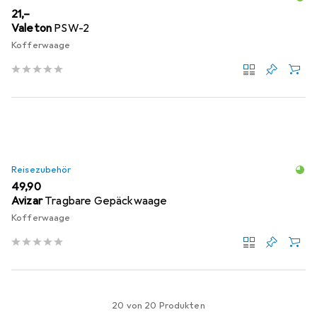
EUR
21,–
Valeton
PSW-2
Kofferwaage
Reisezubehör
EUR
49,90
Avizar
Tragbare Gepäckwaage
Kofferwaage
20 von 20 Produkten