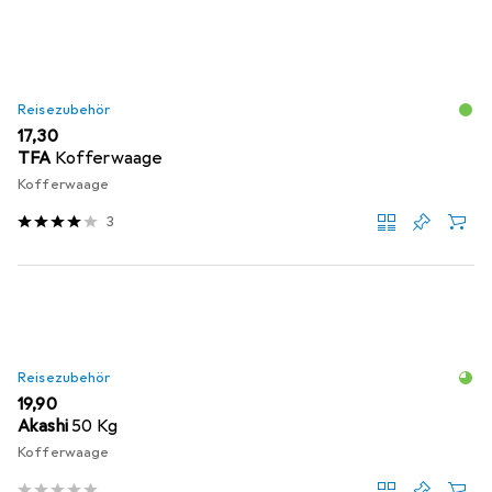
Reisezubehör
EUR
17,30
TFA
Kofferwaage
Kofferwaage
3
Reisezubehör
EUR
19,90
Akashi
50 Kg
Kofferwaage