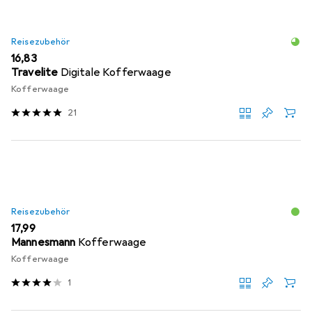
Reisezubehör
EUR
16,83
Travelite
Digitale Kofferwaage
Kofferwaage
21
Reisezubehör
EUR
17,99
Mannesmann
Kofferwaage
Kofferwaage
1