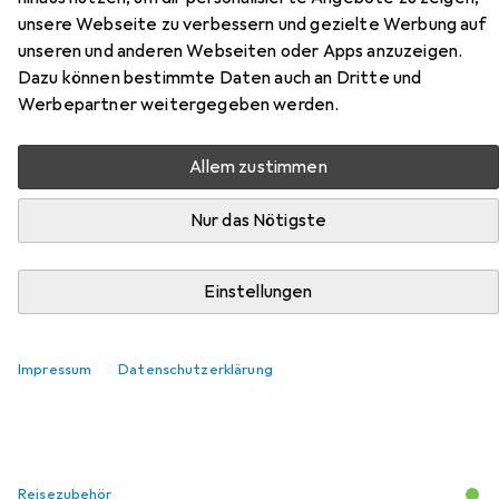
unsere Webseite zu verbessern und gezielte Werbung auf
unseren und anderen Webseiten oder Apps anzuzeigen.
Dazu können bestimmte Daten auch an Dritte und
Werbepartner weitergegeben werden.
Zubehör für Stratic Bendigo
Allem zustimmen
Light Style Trolley
Nur das Nötigste
Hier findest du passendes Zubehör zum Produkt Stratic
Bendigo Light Style Trolley aus der Kategorie
Einstellungen
Reisezubehör.
Relevanz
Impressum
Datenschutzerklärung
Produktliste
Reisezubehör