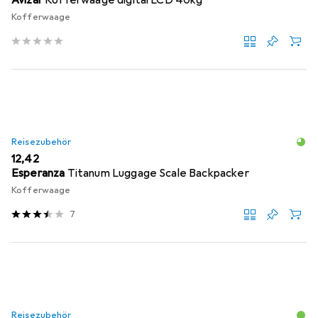
Avizar
Kofferwaage digital LCD 40kg
Kofferwaage
Reisezubehör
EUR
12,42
Esperanza
Titanum Luggage Scale Backpacker
Kofferwaage
7
Reisezubehör