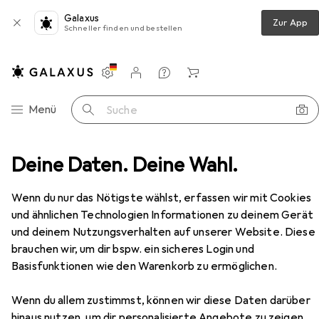
Galaxus
Zur App
Schneller finden und bestellen
Einstellungen
Kundenkonto
Vergleichslisten
Merklisten
Warenkorb
Navigation nach Kategorien
Menü
Suche
ubehör
Deine Daten. Deine Wahl.
Koffer
Stratic Bendigo Light Style Trolley
Zubehör
Wenn du nur das Nötigste wählst, erfassen wir mit Cookies
und ähnlichen Technologien Informationen zu deinem Gerät
und deinem Nutzungsverhalten auf unserer Website. Diese
brauchen wir, um dir bspw. ein sicheres Login und
EUR
159,95
Basisfunktionen wie den Warenkorb zu ermöglichen.
Stratic
Bendigo Light Style Trolley
78 l
Wenn du allem zustimmst, können wir diese Daten darüber
hinaus nutzen, um dir personalisierte Angebote zu zeigen,