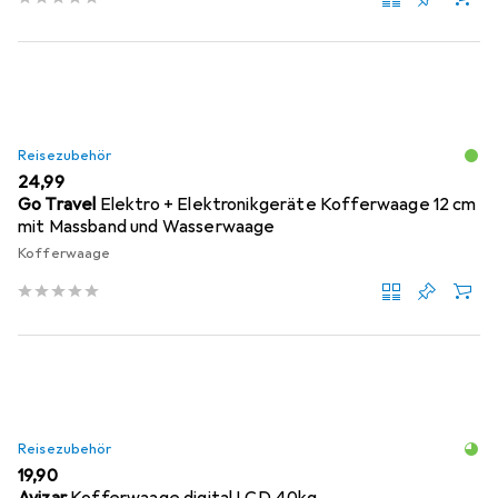
Reisezubehör
EUR
24,99
Go Travel
Elektro + Elektronikgeräte Kofferwaage 12 cm
mit Massband und Wasserwaage
Kofferwaage
Reisezubehör
EUR
19,90