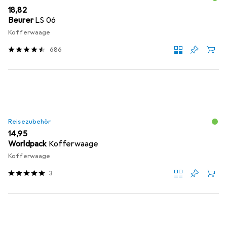
EUR
18,82
Beurer
LS 06
Kofferwaage
686
Reisezubehör
EUR
14,95
Worldpack
Kofferwaage
Kofferwaage
3