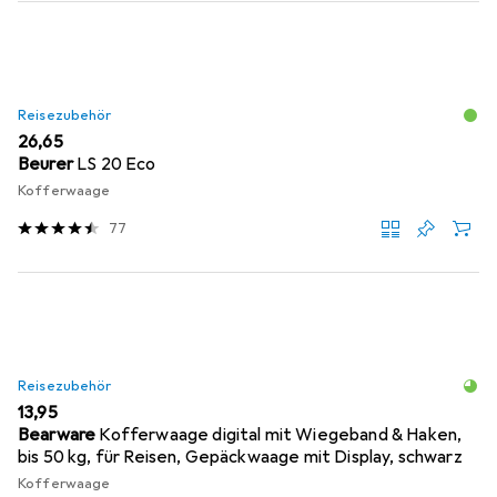
Reisezubehör
EUR
26,65
Beurer
LS 20 Eco
Kofferwaage
77
Reisezubehör
EUR
13,95
Bearware
Kofferwaage digital mit Wiegeband & Haken,
bis 50 kg, für Reisen, Gepäckwaage mit Display, schwarz
Kofferwaage