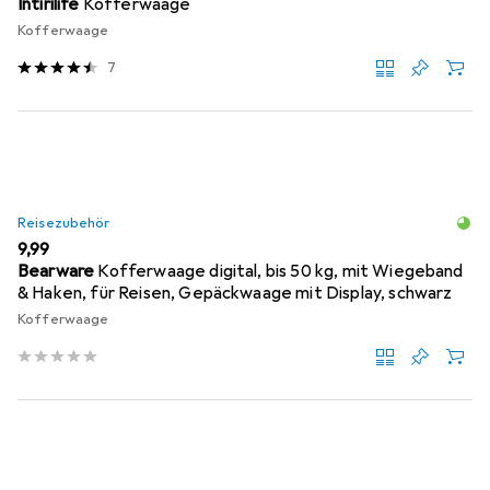
Intirilife
Kofferwaage
Kofferwaage
7
Reisezubehör
EUR
9,99
Bearware
Kofferwaage digital, bis 50 kg, mit Wiegeband
& Haken, für Reisen, Gepäckwaage mit Display, schwarz
Kofferwaage