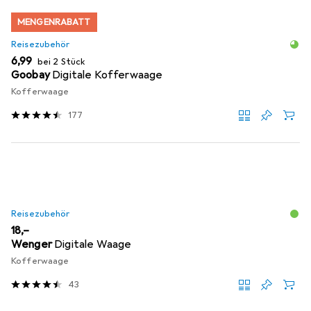
MENGENRABATT
Reisezubehör
EUR
6,99
bei 2 Stück
Goobay
Digitale Kofferwaage
Kofferwaage
177
Reisezubehör
EUR
18,–
Wenger
Digitale Waage
Kofferwaage
43