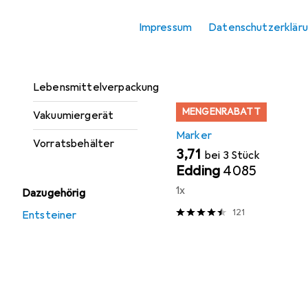
Einkochautomat
Sortieren nach
:
Relevanz
Impressum
Datenschutzerklär
Einmachgläser
Produktliste
Entsteiner
Lebensmittelverpackung
MENGENRABATT
Vakuumiergerät
Marker
Vorratsbehälter
EUR
3,71
bei 3 Stück
Edding
4085
1x
Dazugehörig
121
Entsteiner