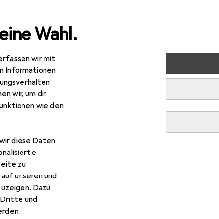
eine Wahl.
erfassen wir mit
Kochen + Zubereiten
Konservieren
Einmachgläser
We
en Informationen
ungsverhalten
en wir, um dir
R
,90
funktionen wie den
stmark
Weck Glas »Tulpe« 500 ml, ø 100 mm
k., 0.50 l
wir diese Daten
onalisierte
eite zu
 auf unseren und
 Westmark Weck Glas »Tulpe
zuzeigen. Dazu
Dritte und
rden.
 Zubehör zum Produkt Westmark Weck Glas »Tulpe« 500 ml, ø 