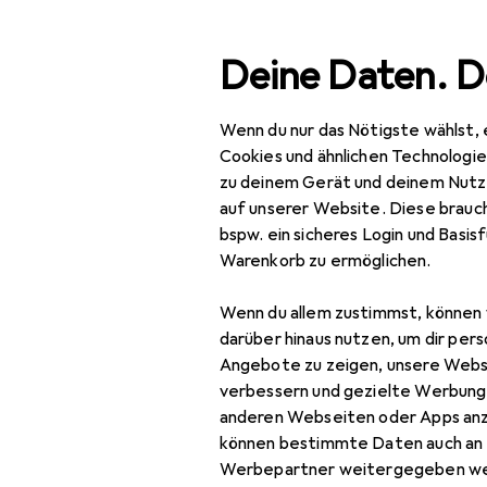
Suche
Deine Daten. D
Wenn du nur das Nötigste wählst, 
Navigation nach Kategorien
Gesamtsortiment
Haushalt
Küche
Gesamtsortiment
Cookies und ähnlichen Technologi
zu deinem Gerät und deinem Nutz
Haushalt
auf unserer Website. Diese brauch
EU
31
bspw. ein sicheres Login und Basis
Küche
We
Warenkorb zu ermöglichen.
1 St
Kochen +
Wenn du allem zustimmst, können 
Zubereiten
darüber hinaus nutzen, um dir pers
Konservieren
Angebote zu zeigen, unsere Webs
verbessern und gezielte Werbung
Dörrautomat
Zubehör für
anderen Webseiten oder Apps an
können bestimmte Daten auch an 
Einfülltrichter
Werbepartner weitergegeben we
Hier findest du passendes