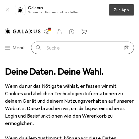
Galaxus
Zur App
Schneller finden und bestellen
Einstellungen
Kundenkonto
Vergleichslisten
Merklisten
Warenkorb
Navigation nach Kategorien
Menü
Suche
Kochgeschirr
Deine Daten. Deine Wahl.
Pfanne + Kochtopf
Ballarini Ferrara Bratpfanne
Wenn du nur das Nötigste wählst, erfassen wir mit
Cookies und ähnlichen Technologien Informationen zu
5 Bilder
deinem Gerät und deinem Nutzungsverhalten auf unserer
Website. Diese brauchen wir, um dir bspw. ein sicheres
EUR
66,20
Login und Basisfunktionen wie den Warenkorb zu
Ballarini
Ferrara Bratpfanne
ermöglichen.
Bratpfanne, Aluminium, 26 x 4.40 cm
Wenn du allem zustimmst, können wir diese Daten