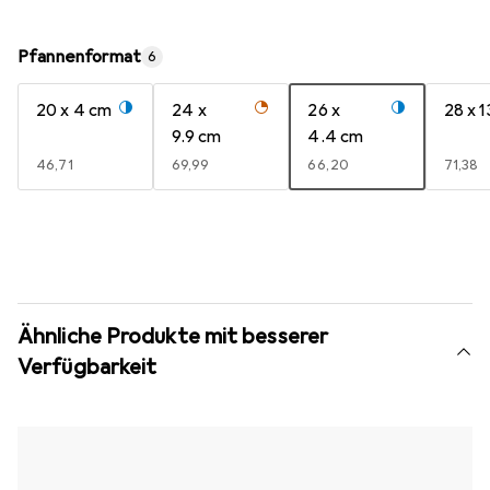
Pfannenformat
6
20 x 4 cm
24 x
26 x
28 x 
9.9 cm
4.4 cm
EUR
46,71
EUR
69,99
EUR
66,20
EUR
71,38
Ähnliche Produkte mit besserer
Verfügbarkeit