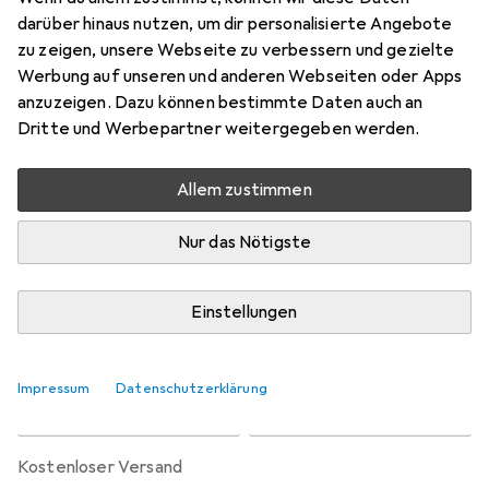
Preis in EUR inkl. MwSt.
darüber hinaus nutzen, um dir personalisierte Angebote
zu zeigen, unsere Webseite zu verbessern und gezielte
Marke
Bewertungen
Werbung auf unseren und anderen Webseiten oder Apps
Mehr von Ballarini
3
anzuzeigen. Dazu können bestimmte Daten auch an
Dritte und Werbepartner weitergegeben werden.
Zwischen Fr, 21.8. und Do, 27.8. geliefert
Allem zustimmen
Nur 4 Stück an Lager beim Lieferanten
Benachrichtigen, wenn schneller verfügbar
Nur das Nötigste
Lieferort angeben für genaue Lieferzeit
Einstellungen
In den Warenkorb
Impressum
Datenschutzerklärung
Vergleichen
Merken
kostenloser Versand