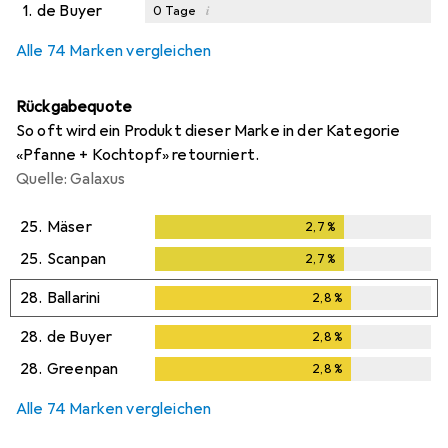
1.
de Buyer
i
0
Tage
Alle 74 Marken vergleichen
Rückgabequote
So oft wird ein Produkt dieser Marke in der Kategorie
«Pfanne + Kochtopf» retourniert.
Quelle: Galaxus
25.
Mäser
2,7
%
2,7
%
25.
Scanpan
2,7
%
2,7
%
28.
Ballarini
2,8
%
2,8
%
28.
de Buyer
2,8
%
2,8
%
28.
Greenpan
2,8
%
2,8
%
Alle 74 Marken vergleichen