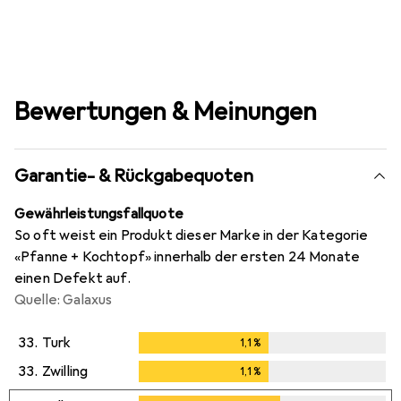
Bewertungen & Meinungen
Garantie- & Rückgabequoten
Gewährleistungsfallquote
So oft weist ein Produkt dieser Marke in der Kategorie
«Pfanne + Kochtopf» innerhalb der ersten 24 Monate
einen Defekt auf.
Quelle: Galaxus
33.
Turk
1,1
%
1,1
%
33.
Zwilling
1,1
%
1,1
%