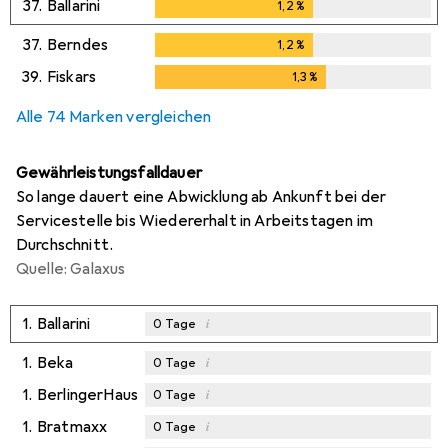
37.
Ballarini
1,2
%
1,2
%
37.
Berndes
1,2
%
1,2
%
39.
Fiskars
1,3
%
1,3
%
Alle 74 Marken vergleichen
Gewährleistungsfalldauer
So lange dauert eine Abwicklung ab Ankunft bei der
Servicestelle bis Wiedererhalt in Arbeitstagen im
Durchschnitt.
Quelle: Galaxus
1.
Ballarini
i
0
Tage
1.
Beka
i
0
Tage
1.
BerlingerHaus
i
0
Tage
1.
Bratmaxx
i
0
Tage