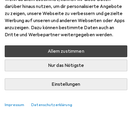
Preis in EUR inkl. MwSt.
darüber hinaus nutzen, um dir personalisierte Angebote
zu zeigen, unsere Webseite zu verbessern und gezielte
Marke
Bewertungen
Werbung auf unseren und anderen Webseiten oder Apps
Mehr von Beurer
3
anzuzeigen. Dazu können bestimmte Daten auch an
Dritte und Werbepartner weitergegeben werden.
Zwischen Mo, 10.8. und Mi, 12.8. geliefert
Allem zustimmen
10 Stück an Lager beim Lieferanten
Lieferort angeben für genaue Lieferzeit
Nur das Nötigste
In den Warenkorb
Einstellungen
Vergleichen
Merken
Impressum
Datenschutzerklärung
kostenloser Versand