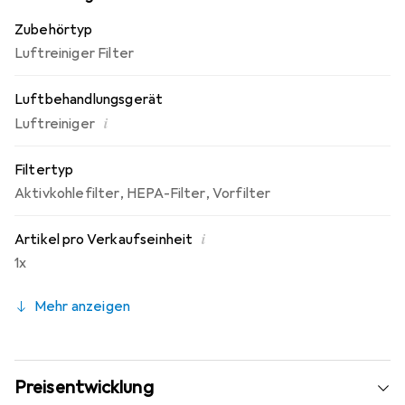
und die Luft in Ihrem Zuhause oder Büro sauber und frisch
Zubehörtyp
bleibt.
Luftreiniger Filter
Luftbehandlungsgerät
i
Luftreiniger
Filtertyp
Aktivkohlefilter
,
HEPA-Filter
,
Vorfilter
i
Artikel pro Verkaufseinheit
1x
Mehr anzeigen
Preisentwicklung