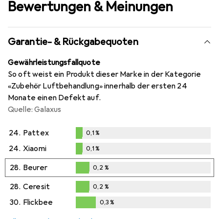
Bewertungen & Meinungen
Garantie- & Rückgabequoten
Gewährleistungsfallquote
So oft weist ein Produkt dieser Marke in der Kategorie
«Zubehör Luftbehandlung» innerhalb der ersten 24
Monate einen Defekt auf.
Quelle: Galaxus
24.
Pattex
0,1
%
0,1
%
24.
Xiaomi
0,1
%
0,1
%
28.
Beurer
0,2
%
0,2
%
28.
Ceresit
0,2
%
0,2
%
30.
Flickbee
0,3
%
0,3
%