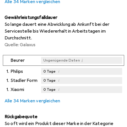
Alle 34 Marken vergleichen
Gewährleistungsfalldauer
So lange dauert eine Abwicklung ab Ankunft bei der
Servicestelle bis Wiedererhalt in Arbeitstagen im
Durchschnitt.
Quelle: Galaxus
i
Beurer
Ungenügende Daten
1.
Philips
i
0
Tage
1.
Stadler Form
i
0
Tage
1.
Xiaomi
i
0
Tage
i
Ungenügende Daten
Alle 34 Marken vergleichen
Rückgabequote
So oft wird ein Produkt dieser Marke in der Kategorie