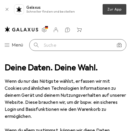
Galaxus
Zur App
Schneller finden und bestellen
Einstellungen
Kundenkonto
Vergleichslisten
Merklisten
Warenkorb
Navigation nach Kategorien
Menü
Suche
handlung
Deine Daten. Deine Wahl.
Zubehör Luftbehandlung
Beurer LR 220 Ersatzfilter
Wenn du nur das Nötigste wählst, erfassen wir mit
Cookies und ähnlichen Technologien Informationen zu
13 Bilder
deinem Gerät und deinem Nutzungsverhalten auf unserer
Website. Diese brauchen wir, um dir bspw. ein sicheres
EUR
32,93
Login und Basisfunktionen wie den Warenkorb zu
Beurer
LR 220 Ersatzfilter
ermöglichen.
1x
Wenn du allem zustimmst, können wir diese Daten