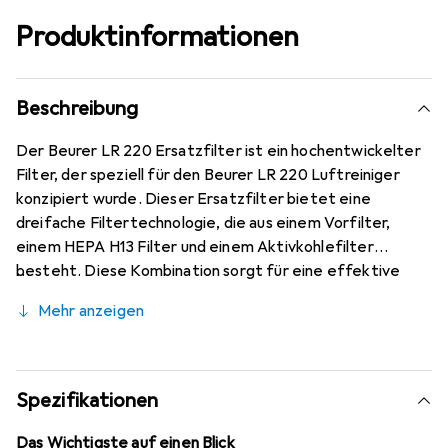
Produktinformationen
Beschreibung
Der Beurer LR 220 Ersatzfilter ist ein hochentwickelter
Filter, der speziell für den Beurer LR 220 Luftreiniger
konzipiert wurde. Dieser Ersatzfilter bietet eine
dreifache Filtertechnologie, die aus einem Vorfilter,
einem HEPA H13 Filter und einem Aktivkohlefilter
besteht. Diese Kombination sorgt für eine effektive
Luftreinigung, indem sie bis zu 99,95 % der Partikel aus der
Mehr anzeigen
Luft entfernt. Der Filter ist einfach zu installieren und
trägt dazu bei, die Luftqualität in Innenräumen erheblich
zu verbessern. Mit einem Gewicht von nur 0,5 kg ist der
Filter leicht zu handhaben und zu wechseln. Die
Spezifikationen
Verwendung des Beurer LR 220 Ersatzfilters
gewährleistet, dass Ihr Luftreiniger optimal funktioniert
Das Wichtigste auf einen Blick