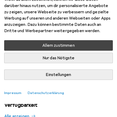
Mehr von de Buyer
17
darüber hinaus nutzen, um dir personalisierte Angebote
zu zeigen, unsere Webseite zu verbessern und gezielte
Werbung auf unseren und anderen Webseiten oder Apps
Aktuell nicht lieferbar
anzuzeigen. Dazu können bestimmte Daten auch an
Dritte und Werbepartner weitergegeben werden.
Benachrichtigen, wenn lieferbar
Allem zustimmen
Vergleichen
Merken
Nur das Nötigste
i
Kostenloser Versand ab 30,–
Einstellungen
Impressum
Datenschutzerklärung
Ähnliche Produkte mit besserer
Verfügbarkeit
Alle anzeigen