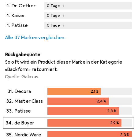
1.
Dr. Oetker
i
0
Tage
1.
Kaiser
i
0
Tage
1.
Patisse
i
0
Tage
Alle 37 Marken vergleichen
Rückgabequote
So oft wird ein Produkt dieser Marke in der Kategorie
«Backform» retourniert.
Quelle: Galaxus
31.
Decora
2,1
%
2,1
%
32.
Master Class
2,4
%
2,4
%
33.
Patisse
2,8
%
2,8
%
34.
de Buyer
2,9
%
2,9
%
35.
Nordic Ware
3,3
%