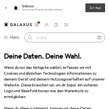
Galaxus
Zur App
Schneller finden und bestellen
Einstellungen
Kundenkonto
Vergleichslisten
Merklisten
Warenkorb
Navigation nach Kategorien
Menü
Suche
che
Deine Daten. Deine Wahl.
Backen
Backzubehör
Backform
de Buyer Backform
Wenn du nur das Nötigste wählst, erfassen wir mit
Cookies und ähnlichen Technologien Informationen zu
5 Bilder
deinem Gerät und deinem Nutzungsverhalten auf unserer
de Buyer
Backform
Website. Diese brauchen wir, um dir bspw. ein sicheres
Login und Basisfunktionen wie den Warenkorb zu
20 cm
ermöglichen.
Marke
Bewertungen
Wenn du allem zustimmst, können wir diese Daten