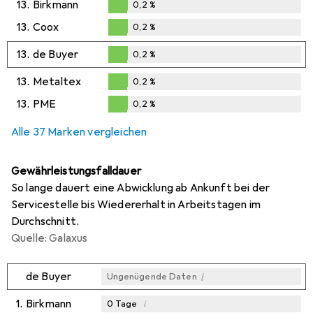
13.
Birkmann
0,2
%
0,2
%
13.
Coox
0,2
%
0,2
%
13.
de Buyer
0,2
%
0,2
%
13.
Metaltex
0,2
%
0,2
%
13.
PME
0,2
%
0,2
%
Alle 37 Marken vergleichen
Gewährleistungsfalldauer
So lange dauert eine Abwicklung ab Ankunft bei der
Servicestelle bis Wiedererhalt in Arbeitstagen im
Durchschnitt.
Quelle: Galaxus
i
de Buyer
Ungenügende Daten
1.
Birkmann
i
0
Tage