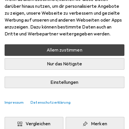
darüber hinaus nutzen, um dir personalisierte Angebote
EUR
2,03
sparen
zu zeigen, unsere Webseite zu verbessern und gezielte
Angebot für
EUR
37,79
Werbung auf unseren und anderen Webseiten oder Apps
anzuzeigen. Dazu können bestimmte Daten auch an
Bewertungen
Dritte und Werbepartner weitergegeben werden.
Allem zustimmen
Zwischen Do, 13.8. und Fr, 14.8. geliefert
Nur das Nötigste
Nur 2 Stück an Lager beim Drittanbieter
Lieferort angeben für genaue Lieferzeit
Einstellungen
i
Angebot von
StockNet Connect
FR
Impressum
Datenschutzerklärung
In den Warenkorb
Vergleichen
Merken