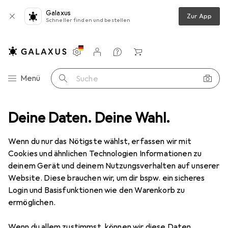
Galaxus
Zur App
Schneller finden und bestellen
Einstellungen
Kundenkonto
Vergleichslisten
Merklisten
Warenkorb
Navigation nach Kategorien
Menü
Suche
eiten
Deine Daten. Deine Wahl.
Kochgeschirr
Kochbesteck
de Buyer Kuchenspachtel
Wenn du nur das Nötigste wählst, erfassen wir mit
Cookies und ähnlichen Technologien Informationen zu
3 Bilder
deinem Gerät und deinem Nutzungsverhalten auf unserer
Website. Diese brauchen wir, um dir bspw. ein sicheres
EUR
39,82
Login und Basisfunktionen wie den Warenkorb zu
de Buyer
Kuchenspachtel
ermöglichen.
Preis in EUR inkl. MwSt.
Wenn du allem zustimmst, können wir diese Daten