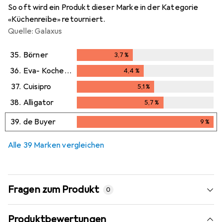
So oft wird ein Produkt dieser Marke in der Kategorie
«Küchenreibe» retourniert.
Quelle: Galaxus
35.
Börner
3,7
%
3,7
%
36.
Eva- Kochen und Haushalt
4,4
%
4,4
%
37.
Cuisipro
5,1
%
5,1
%
38.
Alligator
5,7
%
5,7
%
39.
de Buyer
9
%
9
%
Alle 39 Marken vergleichen
Fragen zum Produkt
0
Produktbewertungen