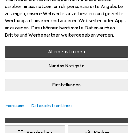
Preis in EUR inkl. MwSt.
darüber hinaus nutzen, um dir personalisierte Angebote
zu zeigen, unsere Webseite zu verbessern und gezielte
Schneller lieferbar
Werbung auf unseren und anderen Webseiten oder Apps
Angebot für
EUR
52,60
anzuzeigen. Dazu können bestimmte Daten auch an
Dritte und Werbepartner weitergegeben werden.
Bewertungen
Allem zustimmen
Nur das Nötigste
Zwischen Sa, 22.8. und Mi, 26.8. geliefert
Mehr als 10 Stück bestellt
Benachrichtigen, wenn schneller verfügbar
Einstellungen
Lieferort angeben für genaue Lieferzeit
Impressum
Datenschutzerklärung
In den Warenkorb
Vergleichen
Merken