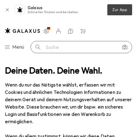
Galaxus
Zur App
Schneller finden und bestellen
Einstellungen
Kundenkonto
Vergleichslisten
Merklisten
Warenkorb
Navigation nach Kategorien
Menü
Suche
üchenreibe
Deine Daten. Deine Wahl.
de Buyer Langer Schutzschieber zu Mandoline Vantage
Wenn du nur das Nötigste wählst, erfassen wir mit
Cookies und ähnlichen Technologien Informationen zu
3 Bilder
deinem Gerät und deinem Nutzungsverhalten auf unserer
Website. Diese brauchen wir, um dir bspw. ein sicheres
EUR
40,98
Login und Basisfunktionen wie den Warenkorb zu
de Buyer
Langer Schutzschieber zu
ermöglichen.
Mandoline Vantage
Wenn du allem zustimmst, können wir diese Daten