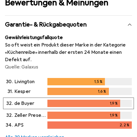
Bewertungen & Meinungen
Garantie- & Rückgabequoten
Gewährleistungsfallquote
So oft weist ein Produkt dieser Marke in der Kategorie
«Küchenreibe» innerhalb der ersten 24 Monate einen
Defekt auf.
Quelle: Galaxus
30.
Livington
1,5
%
1,5
%
31.
Kesper
1,6
%
1,6
%
32.
de Buyer
1,9
%
1,9
%
32.
Zeller Present
1,9
%
1,9
%
34.
APS
2,2
%
2,2
%