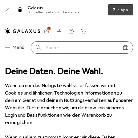
Galaxus
Zur App
Schneller finden und bestellen
Einstellungen
Kundenkonto
Vergleichslisten
Merklisten
Warenkorb
Navigation nach Kategorien
Menü
Suche
schirr + Besteck
Deine Daten. Deine Wahl.
Bar + Wein
Weingläser
Ferm Living Ripple
Wenn du nur das Nötigste wählst, erfassen wir mit
Cookies und ähnlichen Technologien Informationen zu
13 Bilder
deinem Gerät und deinem Nutzungsverhalten auf unserer
Ferm Living
Ripple
Website. Diese brauchen wir, um dir bspw. ein sicheres
Login und Basisfunktionen wie den Warenkorb zu
15 cl, 2 Gläser, Sektgläser
ermöglichen.
Marke
Bewertungen
Wenn du allem zustimmst, können wir diese Daten