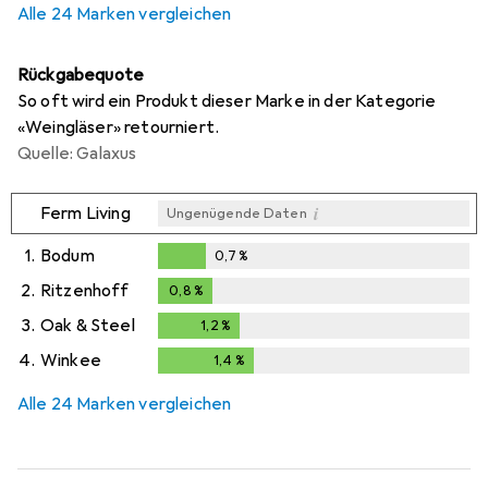
Alle 24 Marken vergleichen
Rückgabequote
So oft wird ein Produkt dieser Marke in der Kategorie
«Weingläser» retourniert.
Quelle: Galaxus
i
Ferm Living
Ungenügende Daten
1.
Bodum
0,7
%
0,7
%
2.
Ritzenhoff
0,8
%
0,8
%
3.
Oak & Steel
1,2
%
1,2
%
4.
Winkee
1,4
%
1,4
%
Alle 24 Marken vergleichen