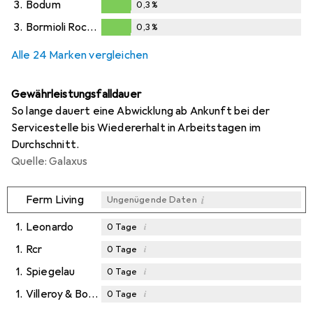
3.
Bodum
0,3
%
0,3
%
3.
Bormioli Rocco
0,3
%
0,3
%
Alle 24 Marken vergleichen
Gewährleistungsfalldauer
So lange dauert eine Abwicklung ab Ankunft bei der
Servicestelle bis Wiedererhalt in Arbeitstagen im
Durchschnitt.
Quelle: Galaxus
i
Ferm Living
Ungenügende Daten
1.
Leonardo
i
0
Tage
1.
Rcr
i
0
Tage
1.
Spiegelau
i
0
Tage
1.
Villeroy & Boch
i
0
Tage