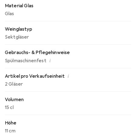
Material Glas
Glas
Weinglastyp
Sektgläser
Gebrauchs- & Pflegehinweise
i
Spülmaschinenfest
i
Artikel pro Verkaufseinheit
2 Gläser
Volumen
15 cl
Höhe
11 cm