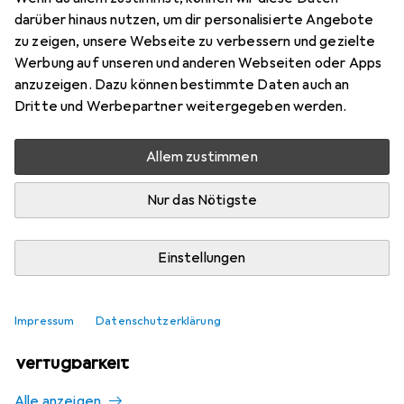
Mehr von Ferm Living
51
darüber hinaus nutzen, um dir personalisierte Angebote
zu zeigen, unsere Webseite zu verbessern und gezielte
Werbung auf unseren und anderen Webseiten oder Apps
Aktuell nicht lieferbar
anzuzeigen. Dazu können bestimmte Daten auch an
Dritte und Werbepartner weitergegeben werden.
Benachrichtigen, wenn lieferbar
Allem zustimmen
Vergleichen
Merken
Nur das Nötigste
i
Kostenloser Versand ab 30,–
Einstellungen
Impressum
Datenschutzerklärung
Ähnliche Produkte mit besserer
Verfügbarkeit
Alle anzeigen