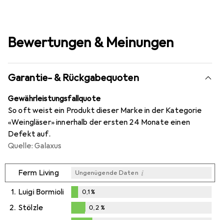
Bewertungen & Meinungen
Garantie- & Rückgabequoten
Gewährleistungsfallquote
So oft weist ein Produkt dieser Marke in der Kategorie
«Weingläser» innerhalb der ersten 24 Monate einen
Defekt auf.
Quelle: Galaxus
i
Ferm Living
Ungenügende Daten
1.
Luigi Bormioli
0,1
%
0,1
%
2.
Stölzle
0,2
%
0,2
%