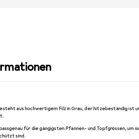
ormationen
steht aus hochwertigem Filz in Grau, der hitzebeständig ist u
t.
passgenau für die gängigsten Pfannen- und Topfgrössen, um si
hützt sind.