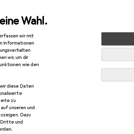
eine Wahl.
erfassen wir mit
Küche
Kochen + Zubereiten
Kochgeschirr
Zubehör
en Informationen
ungsverhalten
en wir, um dir
funktionen wie den
wir diese Daten
onalisierte
eite zu
 auf unseren und
zuzeigen. Dazu
Dritte und
rden.