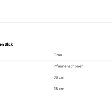
n Blick
Grau
Pfannenschoner
38 cm
38 cm