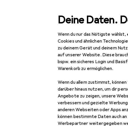
Suche
Deine Daten. D
Wenn du nur das Nötigste wählst, 
Navigation nach Kategorien
Gesamtsortiment
Haushalt
Gesamtsortiment
Cookies und ähnlichen Technologi
zu deinem Gerät und deinem Nutz
Haushalt
auf unserer Website. Diese brauch
bspw. ein sicheres Login und Basis
Küche
Warenkorb zu ermöglichen.
Kochen +
Wenn du allem zustimmst, können 
Zubereiten
darüber hinaus nutzen, um dir pers
Kochgeschirr
Angebote zu zeigen, unsere Webs
verbessern und gezielte Werbung
Auflaufform
anderen Webseiten oder Apps an
können bestimmte Daten auch an 
Kochbesteck
Werbepartner weitergegeben we