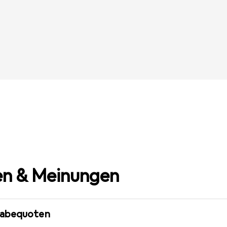
n & Meinungen
gabequoten