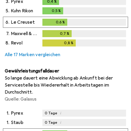
3.
Pyrex
0,4
%
0,4
%
5.
Kuhn Rikon
0,5
%
0,5
%
6.
Le Creuset
0,6
%
0,6
%
7.
Maxwell & Williams
0,7
%
0,7
%
8.
Revol
0,8
%
0,8
%
Alle 17 Marken vergleichen
Gewährleistungsfalldauer
So lange dauert eine Abwicklung ab Ankunft bei der
Servicestelle bis Wiedererhalt in Arbeitstagen im
Durchschnitt.
Quelle: Galaxus
1.
Pyrex
i
0
Tage
1.
Staub
i
0
Tage