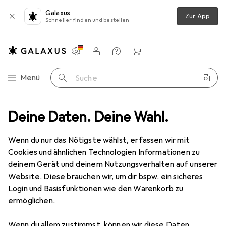
Galaxus
Zur App
Schneller finden und bestellen
Einstellungen
Kundenkonto
Vergleichslisten
Merklisten
Warenkorb
Navigation nach Kategorien
Menü
Suche
Kochgeschirr
Deine Daten. Deine Wahl.
Auflaufform
Le Creuset Mini-Förmchen 0.1 Liter
Wenn du nur das Nötigste wählst, erfassen wir mit
Cookies und ähnlichen Technologien Informationen zu
6 Bilder
deinem Gerät und deinem Nutzungsverhalten auf unserer
Website. Diese brauchen wir, um dir bspw. ein sicheres
EUR
37,90
Login und Basisfunktionen wie den Warenkorb zu
Le Creuset
Mini-Förmchen 0.1 Liter
ermöglichen.
Preis in EUR inkl. MwSt.
Wenn du allem zustimmst, können wir diese Daten