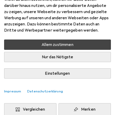
darüber hinaus nutzen, um dir personalisierte Angebote
Schneller lieferbar
zu zeigen, unsere Webseite zu verbessern und gezielte
Angebot für
EUR
40,44
Werbung auf unseren und anderen Webseiten oder Apps
anzuzeigen. Dazu können bestimmte Daten auch an
Marke
Bewertungen
Dritte und Werbepartner weitergegeben werden.
Mehr von Le Creuset
1
Allem zustimmen
Zwischen Do, 20.8. und Sa, 22.8. geliefert
Nur das Nötigste
10 Stück an Lager beim Lieferanten
Benachrichtigen, wenn schneller verfügbar
Einstellungen
Lieferort angeben für genaue Lieferzeit
Impressum
Datenschutzerklärung
In den Warenkorb
Vergleichen
Merken