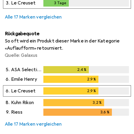
3.
Le Creuset
3
Tage
3
Tage
Alle 17 Marken vergleichen
Rückgabequote
So oft wird ein Produkt dieser Marke in der Kategorie
«Auflaufform» retourniert.
Quelle: Galaxus
5.
ASA Selection
2,4
%
2,4
%
6.
Emile Henry
2,9
%
2,9
%
6.
Le Creuset
2,9
%
2,9
%
8.
Kuhn Rikon
3,2
%
3,2
%
9.
Riess
3,6
%
3,6
%
Alle 17 Marken vergleichen