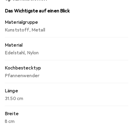
für die separat erhältliche Hakenleiste.
Das Wichtigste auf einen Blick
Materialgruppe
Kunststoff
,
Metall
Material
Edelstahl
,
Nylon
Kochbestecktyp
Pfannenwender
Länge
31.50 cm
Breite
8 cm