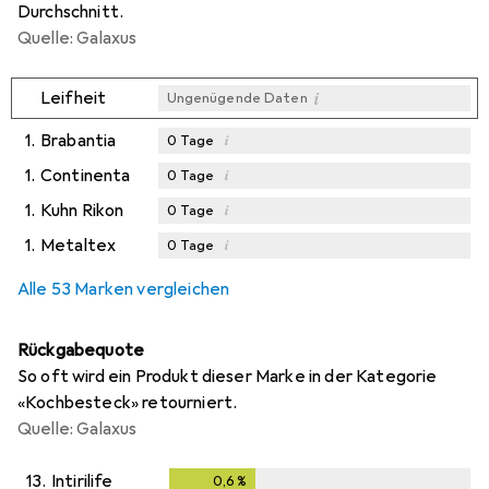
Durchschnitt.
Quelle: Galaxus
i
Leifheit
Ungenügende Daten
1.
Brabantia
i
0
Tage
1.
Continenta
i
0
Tage
1.
Kuhn Rikon
i
0
Tage
1.
Metaltex
i
0
Tage
Alle 53 Marken vergleichen
Rückgabequote
So oft wird ein Produkt dieser Marke in der Kategorie
«Kochbesteck» retourniert.
Quelle: Galaxus
13.
Intirilife
0,6
%
0,6
%