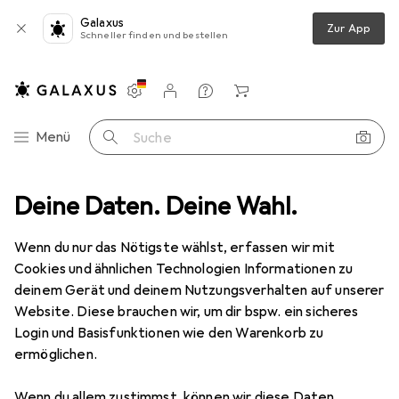
Galaxus
Zur App
Schneller finden und bestellen
Einstellungen
Kundenkonto
Vergleichslisten
Merklisten
Warenkorb
Navigation nach Kategorien
Menü
Suche
Deine Daten. Deine Wahl.
Kochgeschirr
Kochbesteck
Leifheit Pfannenwender Nylon
Wenn du nur das Nötigste wählst, erfassen wir mit
Cookies und ähnlichen Technologien Informationen zu
5 Bilder
deinem Gerät und deinem Nutzungsverhalten auf unserer
Website. Diese brauchen wir, um dir bspw. ein sicheres
EUR
9,98
Login und Basisfunktionen wie den Warenkorb zu
Leifheit
Pfannenwender Nylon
ermöglichen.
Preis in EUR inkl. MwSt.
Wenn du allem zustimmst, können wir diese Daten