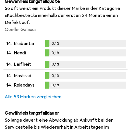
Gewährleistungsfallquote
So oft weist ein Produkt dieser Marke in der Kategorie
«Kochbesteck» innerhalb der ersten 24 Monate einen
Defekt auf.
Quelle: Galaxus
14.
Brabantia
0,1
%
0,1
%
14.
Hendi
0,1
%
0,1
%
14.
Leifheit
0,1
%
0,1
%
14.
Mastrad
0,1
%
0,1
%
14.
Relaxdays
0,1
%
0,1
%
Alle 53 Marken vergleichen
Gewährleistungsfalldauer
So lange dauert eine Abwicklung ab Ankunft bei der
Servicestelle bis Wiedererhalt in Arbeitstagen im