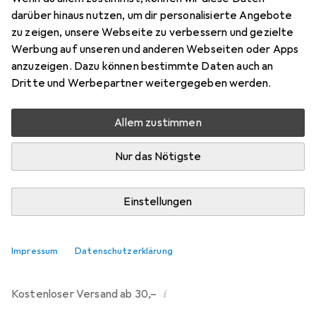
darüber hinaus nutzen, um dir personalisierte Angebote
Marke
Bewertungen
zu zeigen, unsere Webseite zu verbessern und gezielte
Mehr von Leifheit
13
Werbung auf unseren und anderen Webseiten oder Apps
anzuzeigen. Dazu können bestimmte Daten auch an
Dritte und Werbepartner weitergegeben werden.
Zwischen Mi, 12.8. und Do, 13.8. geliefert
Mehr als 10 Stück an Lager beim Drittanbieter
Allem zustimmen
Lieferort angeben für genaue Lieferzeit
Nur das Nötigste
i
Angebot von
Leifheit AG
DE
Einstellungen
In den Warenkorb
Impressum
Datenschutzerklärung
Vergleichen
Merken
i
Kostenloser Versand ab 30,–