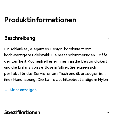
Produktinformationen
Beschreibung
Ein schlankes, elegantes Design, kombiniert mit
hochwertigem Edelstahl: Die matt schimmernden Griffe
der Leifheit Küchenhelfer erinnern an die Beständigkeit
und die Brillanz von zeitlosem Silber. Sie eignen sich
perfekt für das Servieren am Tisch und überzeugen in
ihrer Handhabung. Die Laffe aus hitzebeständigem Nylon
(bis 160°C) schont die empfindliche Oberfläche
Mehr anzeigen
beschichteter Pfannen und Töpfe. Der oval geformte
Griff des Pfannenwenders liegt gut und sicher in der
Hand. Der hochwertige Edelstahl sorgt für angenehme
Stabilität und verfügt über eine praktische Aufhängeöse
Spezifikationen