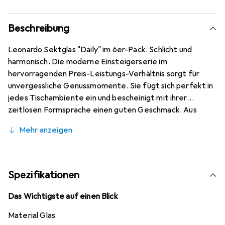
Beschreibung
Leonardo Sektglas "Daily" im 6er-Pack. Schlicht und
harmonisch. Die moderne Einsteigerserie im
hervorragenden Preis-Leistungs-Verhältnis sorgt für
unvergessliche Genussmomente. Sie fügt sich perfekt in
jedes Tischambiente ein und bescheinigt mit ihrer
zeitlosen Formsprache einen guten Geschmack. Aus
besonders hochwertigem TEQTON®-Glas, das die
Mehr anzeigen
Oberflächenhärte erhöht, sodass das Produkt
spülmaschinenfest, äusserst langlebig und kratzfest ist.
Die Gläser behalten ihren Glanz und ihre Transparenz, sie
laufen nicht milchig an und überzeugen durch Stärke,
Spezifikationen
Brillanz und Klang.
Das Wichtigste auf einen Blick
Material Glas