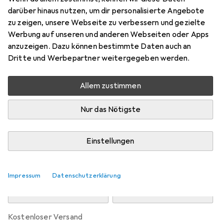
Preis in EUR inkl. MwSt.
darüber hinaus nutzen, um dir personalisierte Angebote
zu zeigen, unsere Webseite zu verbessern und gezielte
Bewertungen
Werbung auf unseren und anderen Webseiten oder Apps
10
anzuzeigen. Dazu können bestimmte Daten auch an
Dritte und Werbepartner weitergegeben werden.
Zwischen Mo, 10.8. und Di, 11.8. geliefert
Allem zustimmen
Mehr als 10 Stück an Lager beim Drittanbieter
Lieferort angeben für genaue Lieferzeit
Nur das Nötigste
i
Angebot von
Luxentu
DE
Einstellungen
In den Warenkorb
Impressum
Datenschutzerklärung
Vergleichen
Merken
kostenloser Versand