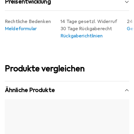
Preisentwicklung
Rechtliche Bedenken
14 Tage gesetzl. Widerruf
24 
Meldeformular
30 Tage Rückgaberecht
Gew
Rückgaberichtlinien
Produkte vergleichen
Ähnliche Produkte