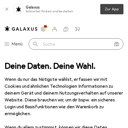
Galaxus
Zur App
Schneller finden und bestellen
Einstellungen
Kundenkonto
Vergleichslisten
Merklisten
Warenkorb
Navigation nach Kategorien
Menü
Suche
Geschirr + Besteck
Deine Daten. Deine Wahl.
Bar + Wein
Weingläser
Leonardo Daily
Wenn du nur das Nötigste wählst, erfassen wir mit
Cookies und ähnlichen Technologien Informationen zu
6 Bilder
deinem Gerät und deinem Nutzungsverhalten auf unserer
Website. Diese brauchen wir, um dir bspw. ein sicheres
EUR
36,95
Login und Basisfunktionen wie den Warenkorb zu
Leonardo
Daily
ermöglichen.
20 cl, Sektgläser
Wenn du allem zustimmst, können wir diese Daten