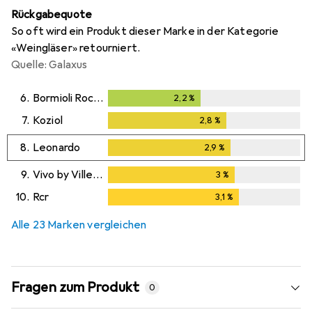
Rückgabequote
So oft wird ein Produkt dieser Marke in der Kategorie
«Weingläser» retourniert.
Quelle: Galaxus
6.
Bormioli Rocco
2,2
%
2,2
%
7.
Koziol
2,8
%
2,8
%
8.
Leonardo
2,9
%
2,9
%
9.
Vivo by Villeroy & Boch
3
%
3
%
10.
Rcr
3,1
%
3,1
%
Alle 23 Marken vergleichen
Fragen zum Produkt
0