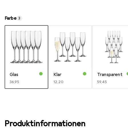
Farbe
3
Glas
Klar
Transparent
EUR
36,95
EUR
12,20
EUR
59,45
Produktinformationen