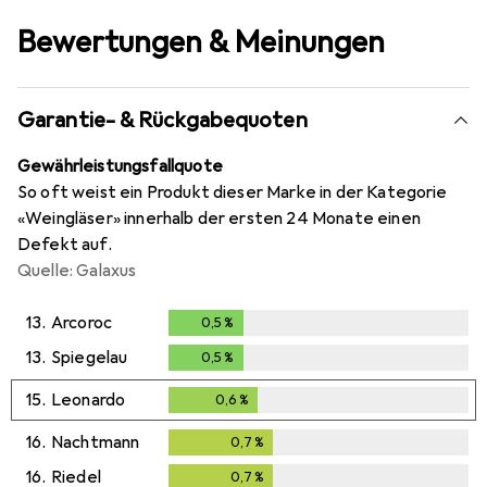
Bewertungen & Meinungen
Garantie- & Rückgabequoten
Gewährleistungsfallquote
So oft weist ein Produkt dieser Marke in der Kategorie
«Weingläser» innerhalb der ersten 24 Monate einen
Defekt auf.
Quelle: Galaxus
13.
Arcoroc
0,5
%
0,5
%
13.
Spiegelau
0,5
%
0,5
%
15.
Leonardo
0,6
%
0,6
%
16.
Nachtmann
0,7
%
0,7
%
16.
Riedel
0,7
%
0,7
%