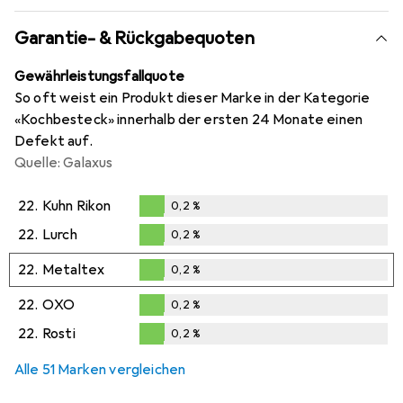
Garantie- & Rückgabequoten
Gewährleistungsfallquote
So oft weist ein Produkt dieser Marke in der Kategorie
«Kochbesteck» innerhalb der ersten 24 Monate einen
Defekt auf.
Quelle: Galaxus
22.
Kuhn Rikon
0,2
%
0,2
%
22.
Lurch
0,2
%
0,2
%
22.
Metaltex
0,2
%
0,2
%
22.
OXO
0,2
%
0,2
%
22.
Rosti
0,2
%
0,2
%
Alle 51 Marken vergleichen