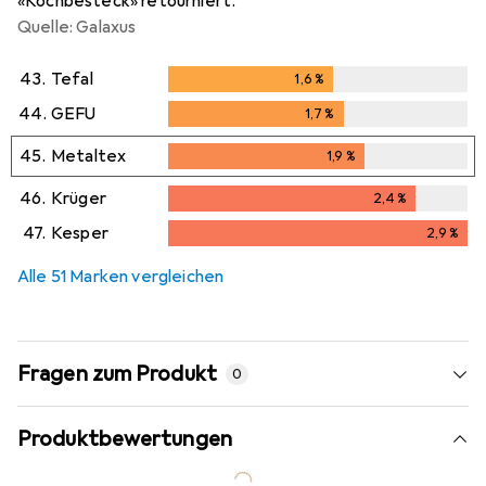
«Kochbesteck» retourniert.
Quelle: Galaxus
43.
Tefal
1,6
%
1,6
%
44.
GEFU
1,7
%
1,7
%
45.
Metaltex
1,9
%
1,9
%
46.
Krüger
2,4
%
2,4
%
47.
Kesper
2,9
%
2,9
%
Alle 51 Marken vergleichen
Fragen zum Produkt
0
Produktbewertungen