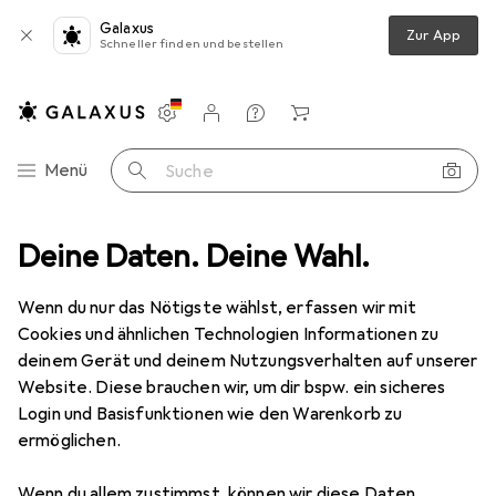
Galaxus
Zur App
Schneller finden und bestellen
Einstellungen
Kundenkonto
Vergleichslisten
Merklisten
Warenkorb
Navigation nach Kategorien
Menü
Suche
ten
Deine Daten. Deine Wahl.
Kochgeschirr
Kochbesteck
Metaltex Reislöffel Acacia
Wenn du nur das Nötigste wählst, erfassen wir mit
Cookies und ähnlichen Technologien Informationen zu
6 Bilder
deinem Gerät und deinem Nutzungsverhalten auf unserer
Website. Diese brauchen wir, um dir bspw. ein sicheres
EUR
11,38
Login und Basisfunktionen wie den Warenkorb zu
Metaltex
Reislöffel Acacia
ermöglichen.
Mindestmenge
6
Wenn du allem zustimmst, können wir diese Daten