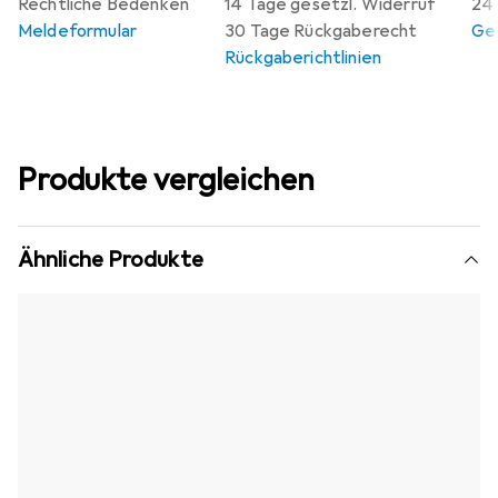
Rechtliche Bedenken
14 Tage gesetzl. Widerruf
24 
Meldeformular
30 Tage Rückgaberecht
Gew
Rückgaberichtlinien
Produkte vergleichen
Ähnliche Produkte