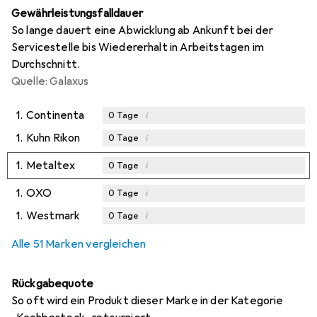
Gewährleistungsfalldauer
So lange dauert eine Abwicklung ab Ankunft bei der
Servicestelle bis Wiedererhalt in Arbeitstagen im
Durchschnitt.
Quelle: Galaxus
1.
Continenta
i
0
Tage
1.
Kuhn Rikon
i
0
Tage
1.
Metaltex
i
0
Tage
1.
OXO
i
0
Tage
1.
Westmark
i
0
Tage
Alle 51 Marken vergleichen
Rückgabequote
So oft wird ein Produkt dieser Marke in der Kategorie