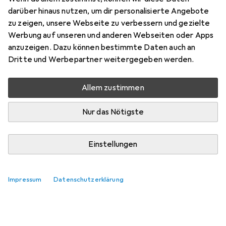
Preis in EUR inkl. MwSt.
darüber hinaus nutzen, um dir personalisierte Angebote
zu zeigen, unsere Webseite zu verbessern und gezielte
Bewertungen
Werbung auf unseren und anderen Webseiten oder Apps
11
anzuzeigen. Dazu können bestimmte Daten auch an
Dritte und Werbepartner weitergegeben werden.
Zwischen Fr, 7.8. und Di, 11.8. geliefert
Allem zustimmen
Mehr als 10 Stück an Lager beim Lieferanten
Lieferort angeben für genaue Lieferzeit
Nur das Nötigste
6 Stück in den Warenkorb
Einstellungen
Vergleichen
Merken
Impressum
Datenschutzerklärung
i
Kostenloser Versand ab 30,–