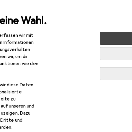
eine Wahl.
erfassen wir mit
halt
Küche
Kochen + Zubereiten
Kochgeschirr
P
en Informationen
ungsverhalten
en wir, um dir
funktionen wie den
wir diese Daten
onalisierte
eite zu
 auf unseren und
zuzeigen. Dazu
Dritte und
rden.