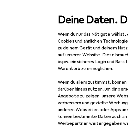
Suche
Deine Daten. D
Wenn du nur das Nötigste wählst, 
Navigation nach Kategorien
Gesamtsortiment
Haus
Gesamtsortiment
Cookies und ähnlichen Technologi
zu deinem Gerät und deinem Nutz
Haushalt
auf unserer Website. Diese brauch
bspw. ein sicheres Login und Basis
Küche
Warenkorb zu ermöglichen.
Kochen +
Wenn du allem zustimmst, können 
Zubereiten
darüber hinaus nutzen, um dir pers
Kochgeschirr
Angebote zu zeigen, unsere Webs
verbessern und gezielte Werbung
Auflaufform
anderen Webseiten oder Apps an
können bestimmte Daten auch an 
Kochbesteck
Werbepartner weitergegeben we