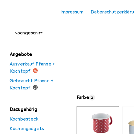
Kochplatte
Impressum
Datenschutzerklär
Pfanne + Kochtopf
Zubehör
Kochgeschirr
Angebote
Ausverkauf Pfanne +
Kochtopf
Gebraucht Pfanne +
Kochtopf
Farbe
2
Dazugehörig
Kochbesteck
Küchengadgets