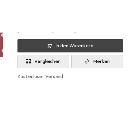
Zwischen Di, 11.8. und Do, 13.8. geliefert
Mehr als 10 Stück an Lager beim Lieferanten
Lieferort angeben für genaue Lieferzeit
In den Warenkorb
Vergleichen
Merken
kostenloser Versand