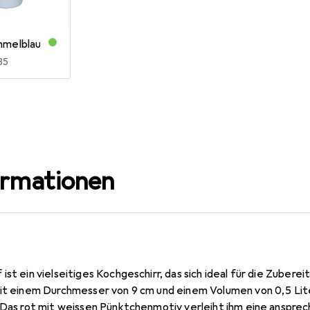
mmelblau
R
85
ormationen
ist ein vielseitiges Kochgeschirr, das sich ideal für die Zubere
Mit einem Durchmesser von 9 cm und einem Volumen von 0,5 Lite
. Das rot mit weissen Pünktchenmotiv verleiht ihm eine anspre