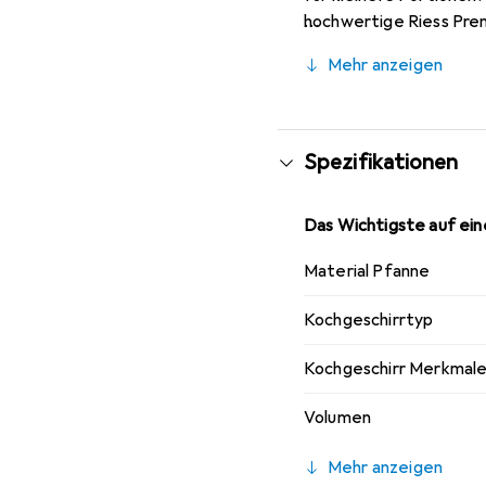
hochwertige Riess Pre
gewährleistet. Der Topf
Mehr anzeigen
Wärmeleitung des Eise
hitzebeständig und zeic
macht. Die einfache Re
auch für Menschen mit 
Spezifikationen
Das Wichtigste auf eine
Material Pfanne
Kochgeschirrtyp
Kochgeschirr Merkmal
Volumen
Mehr anzeigen