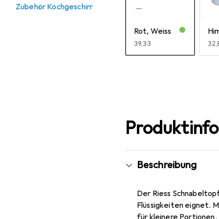
Zubehör Kochgeschirr
Rot, Weiss
Hi
EUR
39,33
EU
32,
Mehr anzeigen
Produktinf
Beschreibung
Der Riess Schnabeltopf 
Flüssigkeiten eignet. 
für kleinere Portionen